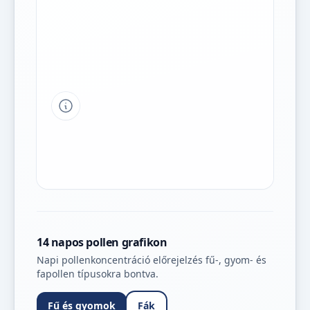
Tipp a grafikon jelmagyarázatához
14 napos pollen grafikon
Napi pollenkoncentráció előrejelzés fű-, gyom- és
fapollen típusokra bontva.
Fű és gyomok
Fák