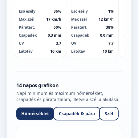
Eső esély
36%
Eső esély
1%
Eső esé
Max szél
17 km/h
Max szél
12 km/h
Max szé
Páratart.
50%
Páratart.
38%
Páratart
Csapadék
0,3 mm
Csapadék
0,0 mm
Csapad
UV
3,7
UV
7,7
UV
Látótáv
10 km
Látótáv
10 km
Látótáv
14 napos grafikon
Napi minimum és maximum hőmérséklet,
csapadék és páratartalom, illetve a szél alakulása.
Hőmérséklet
Csapadék & pára
Szél