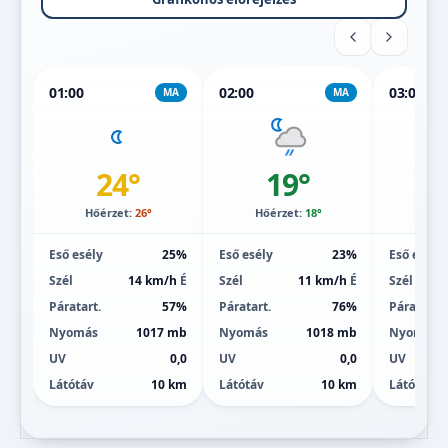
01:00
02:00
03:00
MA
MA
24°
19°
Hőérzet:
26°
Hőérzet:
18°
Hőé
Eső esély
25%
Eső esély
23%
Eső esély
Szél
14 km/h
É
Szél
11 km/h
É
Szél
Páratart.
57%
Páratart.
76%
Páratart.
Nyomás
1017 mb
Nyomás
1018 mb
Nyomás
UV
0,0
UV
0,0
UV
Látótáv
10 km
Látótáv
10 km
Látótáv