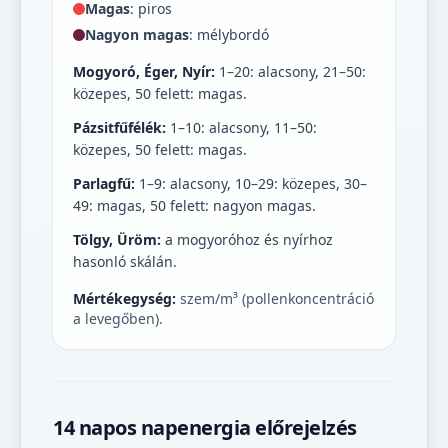
Magas
: piros
Nagyon magas
: mélybordó
Mogyoró, Éger, Nyír:
1–20: alacsony, 21–50:
közepes, 50 felett: magas.
Pázsitfűfélék:
1–10: alacsony, 11–50:
közepes, 50 felett: magas.
Parlagfű:
1–9: alacsony, 10–29: közepes, 30–
49: magas, 50 felett: nagyon magas.
Tölgy, Üröm:
a mogyoróhoz és nyírhoz
hasonló skálán.
Mértékegység:
szem/m³ (pollenkoncentráció
a levegőben).
14 napos napenergia előrejelzés