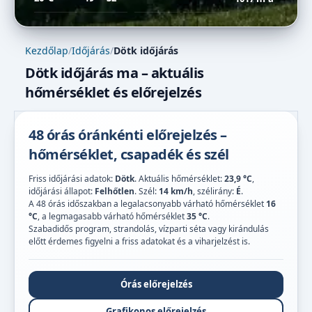
Kezdőlap
/
Időjárás
/
Dötk időjárás
Dötk időjárás ma – aktuális
hőmérséklet és előrejelzés
48 órás óránkénti előrejelzés –
hőmérséklet, csapadék és szél
Friss időjárási adatok:
Dötk
. Aktuális hőmérséklet:
23,9 °C
,
időjárási állapot:
Felhőtlen
. Szél:
14 km/h
, szélirány:
É
.
A 48 órás időszakban a legalacsonyabb várható hőmérséklet
16
°C
, a legmagasabb várható hőmérséklet
35 °C
.
Szabadidős program, strandolás, vízparti séta vagy kirándulás
előtt érdemes figyelni a friss adatokat és a viharjelzést is.
Órás előrejelzés
Grafikonos előrejelzés