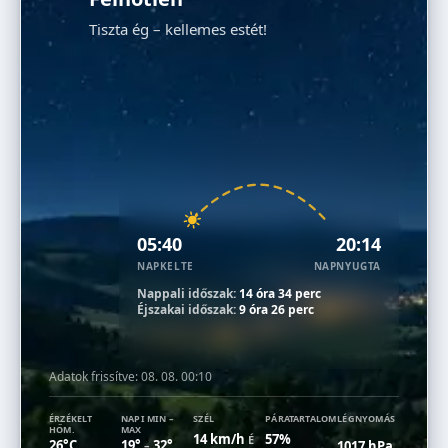
Tiszta ég – kellemes estét!
05:40
20:14
NAPKELTE
NAPNYUGTA
Nappali időszak:
14 óra 34 perc
Éjszakai időszak:
9 óra 26 perc
Adatok frissítve:
08. 08. 00:10
ÉRZÉKELT
NAPI MIN –
SZÉL
PÁRATARTALOM
LÉGNYOMÁS
HŐM.
MAX
14 km/h
57%
É
26°C
19°
32°
1017 hPa
–