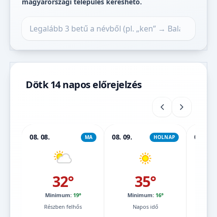
magyarországi település kereshető.
Település keresése
Dötk 14 napos előrejelzés
08. 08.
08. 09.
08. 10.
MA
HOLNAP
32°
35°
Minimum:
19°
Minimum:
16°
Mi
Részben felhős
Napos idő