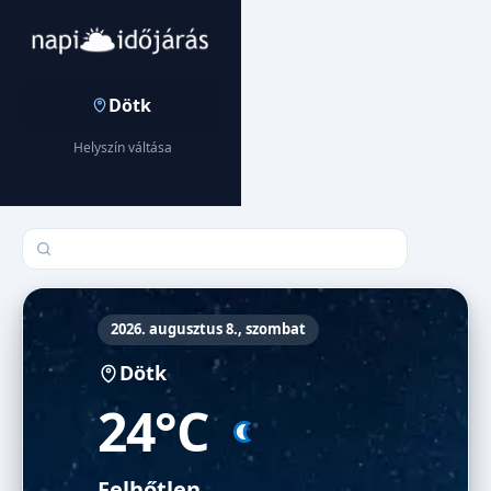
Dötk
Helyszín váltása
Település keresése
2026. augusztus 8., szombat
Dötk
24°C
Felhőtlen