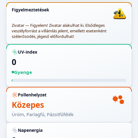
Figyelmeztetések
Zivatar — Figyelem! Zivatar alakulhat ki. Elsődleges
veszélyforrást a villámlás jelent, emellett esetenként
szélerősödés, jégeső előfordulhat!
UV-index
0
Gyenge
Pollenhelyzet
Közepes
Üröm, Parlagfű, Pázsitfűfélék
Napenergia