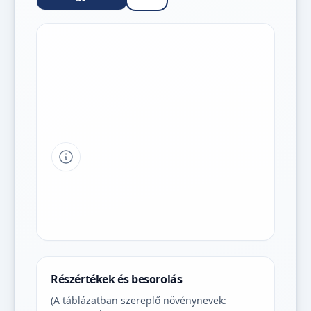
Tipp a grafikon jelmagyarázatához
Részértékek és besorolás
(A táblázatban szereplő növénynevek: