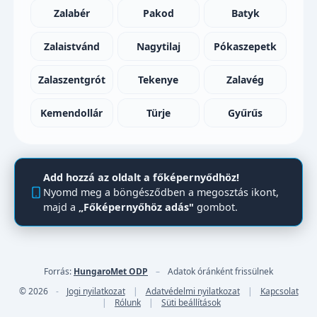
Zalabér
Pakod
Batyk
Zalaistvánd
Nagytilaj
Pókaszepetk
Zalaszentgrót
Tekenye
Zalavég
Kemendollár
Türje
Gyűrűs
Add hozzá az oldalt a főképernyődhöz!
Nyomd meg a böngésződben a megosztás ikont,
majd a
„Főképernyőhöz adás"
gombot.
Forrás:
HungaroMet ODP
–
Adatok óránként frissülnek
© 2026
-
Jogi nyilatkozat
|
Adatvédelmi nyilatkozat
|
Kapcsolat
|
Rólunk
|
Süti beállítások