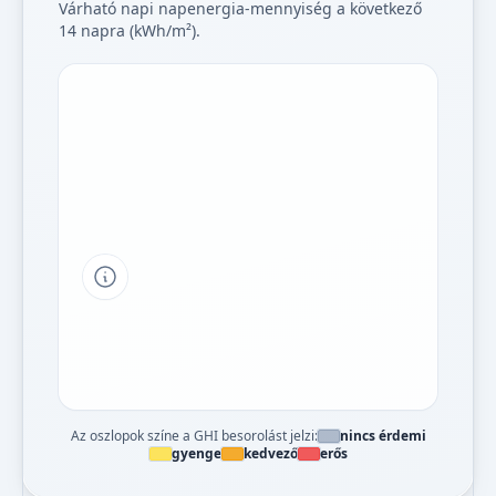
Várható napi napenergia-mennyiség a következő
14 napra (kWh/m²).
Tipp a grafikon jelmagyarázatához
Az oszlopok színe a GHI besorolást jelzi:
nincs érdemi
gyenge
kedvező
erős