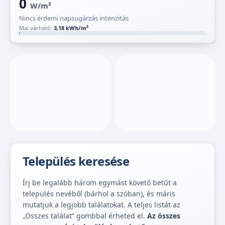
0
W/m²
Nincs érdemi napsugárzás intenzitás
Mai várható:
3,18 kWh/m²
Település keresése
Írj be legalább három egymást követő betűt a
település nevéből (bárhol a szóban), és máris
mutatjuk a legjobb találatokat. A teljes listát az
„Összes találat” gombbal érheted el.
Az összes