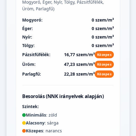
Mogyoró, Éger, Nyír, Tölgy, Pázsitfűfélék,
Üröm, Parlagfű)
Mogyoró:
0 szem/m³
Éger:
0 szem/m³
Nyír:
0 szem/m³
Tölgy:
0 szem/m³
Pázsitfűfélék:
16,77 szem/m³
Közepes
Üröm:
47,23 szem/m³
Közepes
Parlagfű:
22,28 szem/m³
Közepes
Besorolás (NNK irányelvek alapján)
Szintek:
Minimális
: zöld
Alacsony
: sárga
Közepes
: narancs