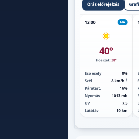
Órás előrejelzés
Graf
13:00
MA
40°
Hőérzet:
38°
Eső esély
0%
Szél
8 km/h
É
Páratart.
16%
Nyomás
1013 mb
UV
7,5
Látótáv
10 km