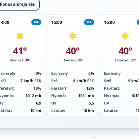
ikonos előrejelzés
14:00
15:00
16:00
MA
MA
41°
40°
40°
Hőérzet:
39°
Hőérzet:
38°
Hőérzet:
38°
Eső esély
0%
Eső esély
0%
Eső esély
Szél
7 km/h
ÉÉK
Szél
8 km/h
ÉÉK
Szél
9 km
Páratart.
13%
Páratart.
12%
Páratart.
Nyomás
1012 mb
Nyomás
1011 mb
Nyomás
101
UV
6,9
UV
5,5
UV
Látótáv
10 km
Látótáv
10 km
Látótáv
1