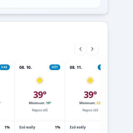
08. 10.
08. 11.
08. 12.
VAS
HÉT
KEDD
39°
39°
°
Minimum:
19°
Minimum:
22°
M
Napos idő
Napos idő
1%
Eső esély
1%
Eső esély
1%
Eső esé