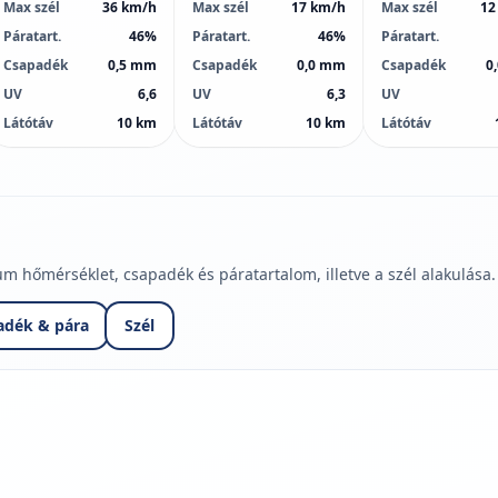
Max szél
36 km/h
Max szél
17 km/h
Max szél
12
Páratart.
46%
Páratart.
46%
Páratart.
Csapadék
0,5 mm
Csapadék
0,0 mm
Csapadék
0
UV
6,6
UV
6,3
UV
Látótáv
10 km
Látótáv
10 km
Látótáv
hőmérséklet, csapadék és páratartalom, illetve a szél alakulása.
adék & pára
Szél