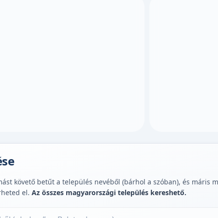
ése
st követő betűt a település nevéből (bárhol a szóban), és máris muta
rheted el.
Az összes magyarországi település kereshető.