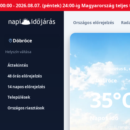
26.08.07. (péntek) 24:00-ig Magyarország teljes terület
Országos előrejelzés
Rad
Döbröce
Helyszín váltása
Áttekintés
2026. augusztus 6.,
48 órás előrejelzés
Döbröce
14 napos előrejelzés
35°
Települések
Országos riasztások
Napos idő
Hőség – igyál rendsz