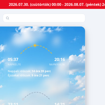
.30. (csütörtök) 00:00 - 2026.08.07. (péntek) 24:00-ig 
Település keresése
05:37
20:16
NAPKELTE
NAPNYUGTA
Nappali időszak:
14 óra 39 perc
Éjszakai időszak:
9 óra 21 perc
23:11
14:21