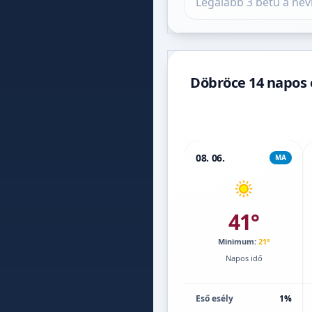
Döbröce 14 napos 
08. 06.
MA
41°
Minimum:
21°
Napos idő
Eső esély
1%