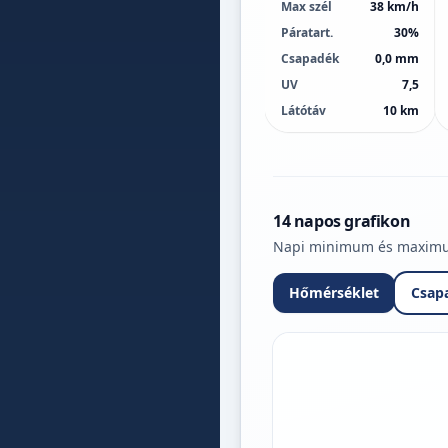
Max szél
38 km/h
Páratart.
30%
Csapadék
0,0 mm
UV
7,5
Látótáv
10 km
14 napos grafikon
Napi minimum és maximum 
Hőmérséklet
Csap