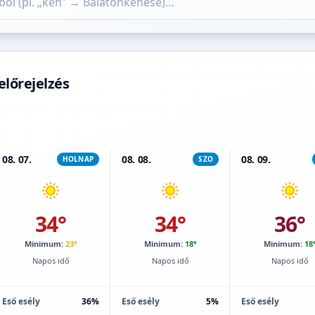
előrejelzés
08. 07.
08. 08.
08. 09.
HOLNAP
SZO
34°
34°
36°
Minimum:
23°
Minimum:
18°
Minimum:
18
Napos idő
Napos idő
Napos idő
Eső esély
36%
Eső esély
5%
Eső esély