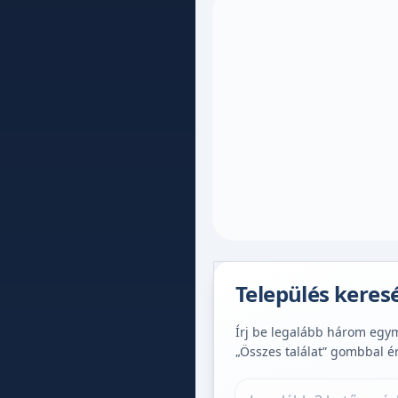
Település keres
Írj be legalább három egymá
„Összes találat” gombbal é
Település keresése