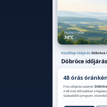
Adatok frissítve:
ÉRZÉKELT HŐM.
34°C
Kezdőlap
/
Időjárás
/
Döbröce 
Döbröce időjárás
48 órás óránként
Friss időjárási adatok:
Döbröc
A 48 órás időszakban a legal
Szabadidős program, strandolás,