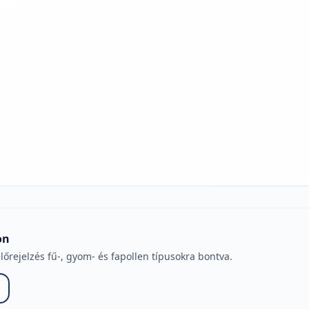
jelmagyarázatához
on
lőrejelzés fű-, gyom- és fapollen típusokra bontva.