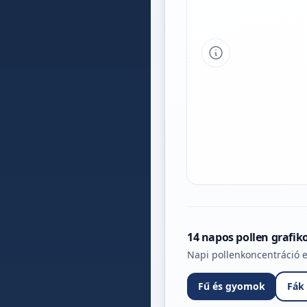
Tipp a grafikon 
14 napos pollen grafik
Napi pollenkoncentráció e
Fű és gyomok
Fák