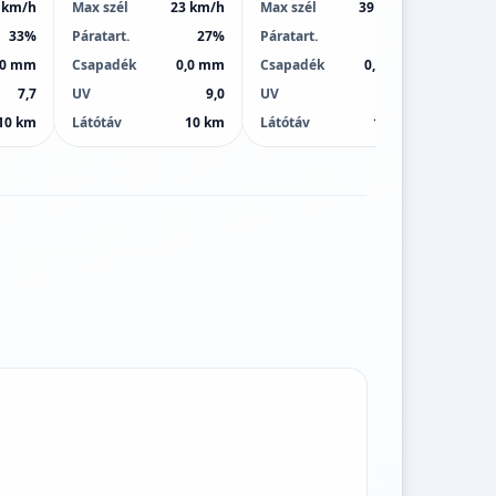
 km/h
Max szél
23 km/h
Max szél
39 km/h
Max sz
33%
Páratart.
27%
Páratart.
32%
Páratar
,0 mm
Csapadék
0,0 mm
Csapadék
0,0 mm
Csapa
7,7
UV
9,0
UV
9,0
UV
10 km
Látótáv
10 km
Látótáv
10 km
Látótá