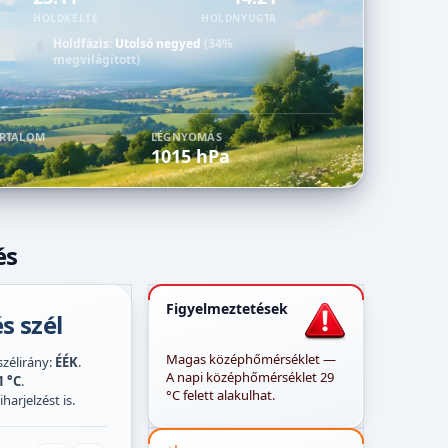
HOLDKELTE
HOLDNYUGTA
Holdfázis:
Utolsó negyed
(34%
megvilágított)
ARTALOM
LÉGNYOMÁS
1015 hPa
és
Figyelmeztetések
s szél
Magas középhőmérséklet —
 szélirány:
ÉÉK
.
A napi középhőmérséklet 29
1 °C
.
°C felett alakulhat.
harjelzést is.