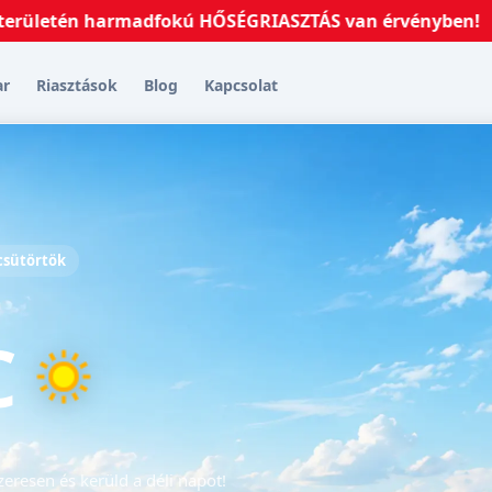
én harmadfokú HŐSÉGRIASZTÁS van érvényben!
2026.07
ar
Riasztások
Blog
Kapcsolat
 csütörtök
C
eresen és kerüld a déli napot!