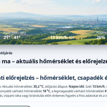
NAPI MIN – MAX
SZÉL
PÁRAT
21°
41°
13 km/h
26%
–
ÉÉK
időjárás
 ma – aktuális hőmérséklet és előrejelz
i előrejelzés – hőmérséklet, csapadék é
e
. Aktuális hőmérséklet:
35,2 °C
, időjárási állapot:
Napos idő
. Szél:
13 km/h
,
acsonyabb várható hőmérséklet
18 °C
, a legmagasabb várható hőmérséklet
4
 vízparti séta vagy kirándulás előtt érdemes figyelni a friss adatokat és a vi