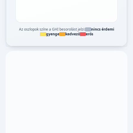
Az oszlopok színe a GHI besorolást jelzi:
nincs érdemi
gyenge
kedvező
erős