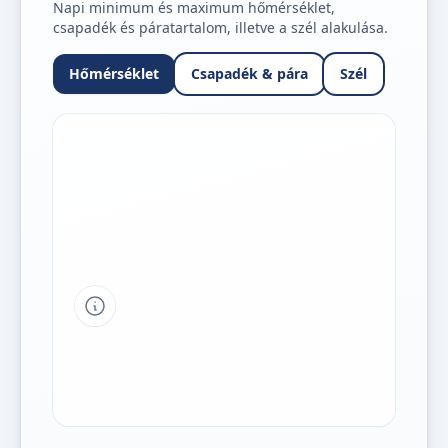
Napi minimum és maximum hőmérséklet,
csapadék és páratartalom, illetve a szél alakulása.
Hőmérséklet
Csapadék & pára
Szél
Tipp a grafikon jelmagyarázatához