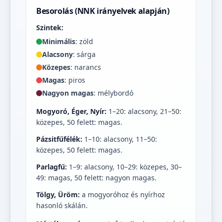
Besorolás (NNK irányelvek alapján)
Szintek:
Minimális
: zöld
Alacsony
: sárga
Közepes
: narancs
Magas
: piros
Nagyon magas
: mélybordó
Mogyoró, Éger, Nyír:
1–20: alacsony, 21–50:
közepes, 50 felett: magas.
Pázsitfűfélék:
1–10: alacsony, 11–50:
közepes, 50 felett: magas.
Parlagfű:
1–9: alacsony, 10–29: közepes, 30–
49: magas, 50 felett: nagyon magas.
Tölgy, Üröm:
a mogyoróhoz és nyírhoz
hasonló skálán.