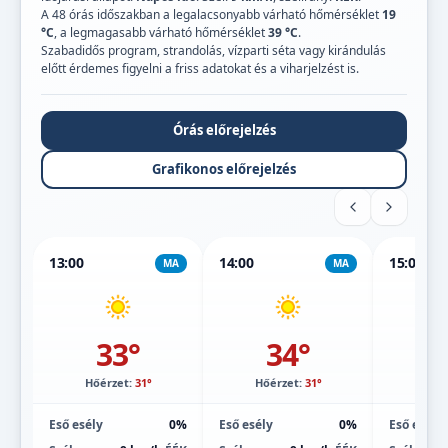
A 48 órás időszakban a legalacsonyabb várható hőmérséklet
19
°C
, a legmagasabb várható hőmérséklet
39 °C
.
Szabadidős program, strandolás, vízparti séta vagy kirándulás
előtt érdemes figyelni a friss adatokat és a viharjelzést is.
Órás előrejelzés
Grafikonos előrejelzés
13:00
14:00
15:00
MA
MA
33°
34°
Hőérzet:
31°
Hőérzet:
31°
Hőé
Eső esély
0%
Eső esély
0%
Eső esély