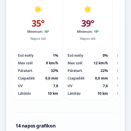
35°
39°
Minimum:
16°
Minimum:
19°
Mi
Napos idő
Napos idő
Eső esély
1%
Eső esély
0%
Eső esé
Max szél
9 km/h
Max szél
12 km/h
Max szé
Páratart.
32%
Páratart.
22%
Páratart
Csapadék
0,0 mm
Csapadék
0,0 mm
Csapad
UV
7,8
UV
7,6
UV
Látótáv
10 km
Látótáv
10 km
Látótáv
14 napos grafikon