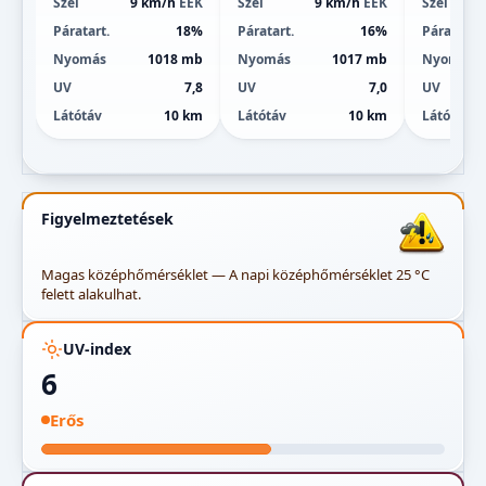
Szél
9 km/h
ÉÉK
Szél
9 km/h
ÉÉK
Szél
Páratart.
18%
Páratart.
16%
Páratart.
Nyomás
1018 mb
Nyomás
1017 mb
Nyomás
UV
7,8
UV
7,0
UV
Látótáv
10 km
Látótáv
10 km
Látótáv
Figyelmeztetések
Magas középhőmérséklet — A napi középhőmérséklet 25 °C
felett alakulhat.
UV-index
6
Erős