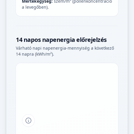
Mértékegység:
szem/m³ (pollenkoncentráció
a levegőben).
14 napos napenergia előrejelzés
Várható napi napenergia-mennyiség a következő
14 napra (kWh/m²).
Tipp a grafikon jelmagyarázatához