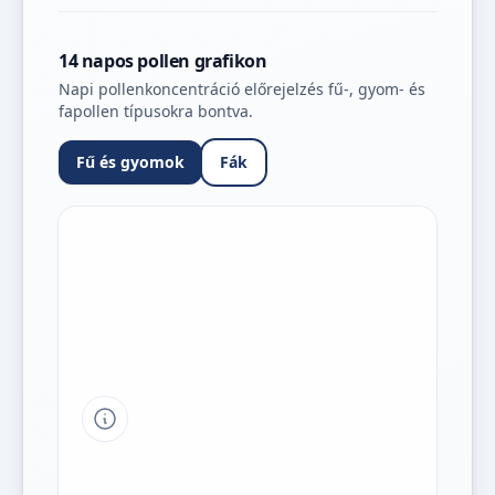
14 napos pollen grafikon
Napi pollenkoncentráció előrejelzés fű-, gyom- és
fapollen típusokra bontva.
Fű és gyomok
Fák
Tipp a grafikon jelmagyarázatához