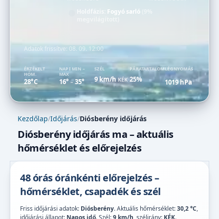
Holdfázis:
Fogyó sarló
(9%
megvilágított)
Adatok frissítve:
08. 09. 12:00
ÉRZÉKELT
NAPI MIN –
SZÉL
PÁRATARTALOM
LÉGNYOMÁS
HŐM.
MAX
9 km/h
25%
KÉK
28°C
16°
35°
1019 hPa
–
Kezdőlap
/
Időjárás
/
Diósberény időjárás
Diósberény időjárás ma – aktuális
hőmérséklet és előrejelzés
48 órás óránkénti előrejelzés –
hőmérséklet, csapadék és szél
Friss időjárási adatok:
Diósberény
. Aktuális hőmérséklet:
30,2 °C
,
időjárási állapot:
Napos idő
. Szél:
9 km/h
, szélirány:
KÉK
.