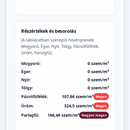
Részértékek és besorolás
(A táblázatban szereplő növénynevek:
Mogyoró, Éger, Nyír, Tölgy, Pázsitfűfélék,
Üröm, Parlagfű)
Mogyoró:
0 szem/m³
Éger:
0 szem/m³
Nyír:
0 szem/m³
Tölgy:
0 szem/m³
Pázsitfűfélék:
107,86 szem/m³
Magas
Üröm:
324,5 szem/m³
Magas
Parlagfű:
166,46 szem/m³
Nagyon magas