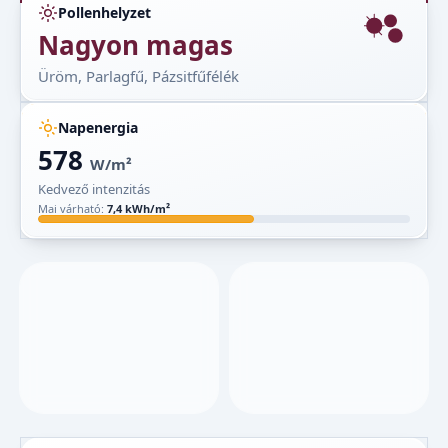
Pollenhelyzet
Nagyon magas
Üröm, Parlagfű, Pázsitfűfélék
Napenergia
578
W/m²
Kedvező intenzitás
Mai várható:
7,4 kWh/m²