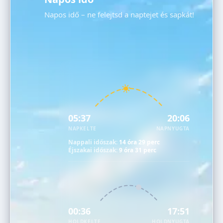
Napos idő – ne felejtsd a naptejet és sapkát!
05:37
20:06
NAPKELTE
NAPNYUGTA
Nappali időszak:
14 óra 29 perc
Éjszakai időszak:
9 óra 31 perc
00:36
17:51
HOLDKELTE
HOLDNYUGTA