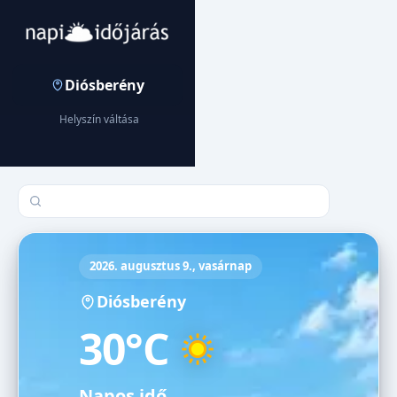
Diósberény
Helyszín váltása
Település keresése
2026. augusztus 9., vasárnap
Diósberény
30°C
Napos idő