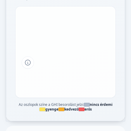
Tipp a grafikon jelmagyarázatához
Az oszlopok színe a GHI besorolást jelzi:
nincs érdemi
gyenge
kedvező
erős