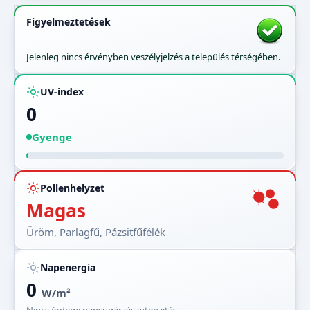
Figyelmeztetések
Jelenleg nincs érvényben veszélyjelzés a település térségében.
UV-index
0
Gyenge
Pollenhelyzet
Magas
Üröm, Parlagfű, Pázsitfűfélék
Napenergia
0
W/m²