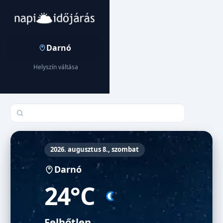
Darnó
Helyszín váltása
Település keresése
2026. augusztus 8., szombat
Darnó
24°C
Felhőtlen