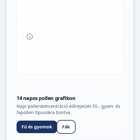
Tipp a grafikon jelmagyarázatához
14 napos pollen grafikon
Napi pollenkoncentráció előrejelzés fű-, gyom- és
fapollen típusokra bontva.
Fű és gyomok
Fák