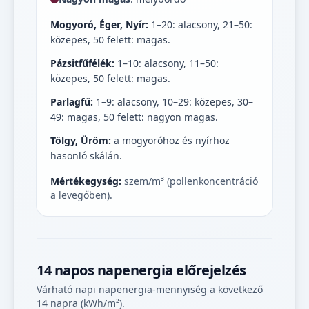
Mogyoró, Éger, Nyír:
1–20: alacsony, 21–50:
közepes, 50 felett: magas.
Pázsitfűfélék:
1–10: alacsony, 11–50:
közepes, 50 felett: magas.
Parlagfű:
1–9: alacsony, 10–29: közepes, 30–
49: magas, 50 felett: nagyon magas.
Tölgy, Üröm:
a mogyoróhoz és nyírhoz
hasonló skálán.
Mértékegység:
szem/m³ (pollenkoncentráció
a levegőben).
14 napos napenergia előrejelzés
Várható napi napenergia-mennyiség a következő
14 napra (kWh/m²).