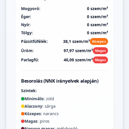
Mogyoró:
0 szem/m³
Éger:
0 szem/m³
Nyír:
0 szem/m³
Tölgy:
0 szem/m³
Pázsitfűfélék:
38,1 szem/m³
Közepes
Üröm:
97,97 szem/m³
Magas
Parlagfű:
40,09 szem/m³
Magas
Besorolás (NNK irányelvek alapján)
Szintek:
Minimális
: zöld
Alacsony
: sárga
Közepes
: narancs
Magas
: piros
Nagyon magas
: mélybordó