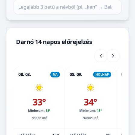
Település keresése
Darnó 14 napos előrejelzés
08. 08.
08. 09.
08. 10.
MA
HOLNAP
33°
34°
Minimum:
18°
Minimum:
18°
Mi
Napos idő
Napos idő