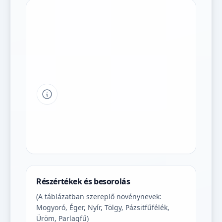
Tipp a grafikon jelmagyarázatához
Részértékek és besorolás
(A táblázatban szereplő növénynevek:
Mogyoró, Éger, Nyír, Tölgy, Pázsitfűfélék,
Üröm, Parlagfű)