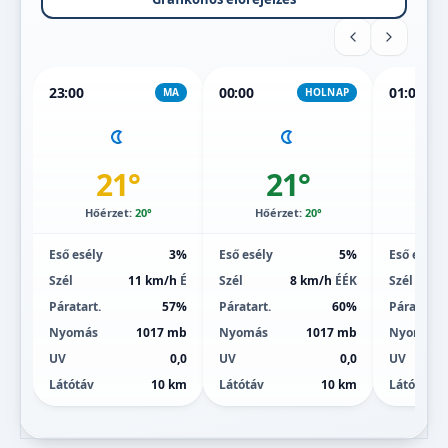
23:00
00:00
01:00
MA
HOLNAP
21°
21°
Hőérzet:
20°
Hőérzet:
20°
Hőé
Eső esély
3%
Eső esély
5%
Eső esély
Szél
11 km/h
É
Szél
8 km/h
ÉÉK
Szél
Páratart.
57%
Páratart.
60%
Páratart.
Nyomás
1017 mb
Nyomás
1017 mb
Nyomás
UV
0,0
UV
0,0
UV
Látótáv
10 km
Látótáv
10 km
Látótáv