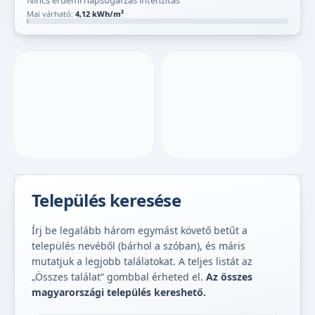
Nincs érdemi napsugárzás intenzitás
Mai várható:
4,12 kWh/m²
Település keresése
Írj be legalább három egymást követő betűt a
település nevéből (bárhol a szóban), és máris
mutatjuk a legjobb találatokat. A teljes listát az
„Összes találat” gombbal érheted el.
Az összes
magyarországi település kereshető.