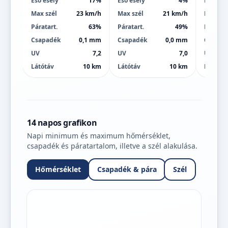
Eső esély
17%
Eső esély
4%
Eső esé
Max szél
23 km/h
Max szél
21 km/h
Max szé
Páratart.
63%
Páratart.
49%
Páratart
Csapadék
0,1 mm
Csapadék
0,0 mm
Csapad
UV
7,2
UV
7,0
UV
Látótáv
10 km
Látótáv
10 km
Látótáv
14 napos grafikon
Napi minimum és maximum hőmérséklet,
csapadék és páratartalom, illetve a szél alakulása.
Hőmérséklet
Csapadék & pára
Szél