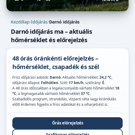
Kezdőlap
/
Időjárás
/
Darnó időjárás
Darnó időjárás ma – aktuális
hőmérséklet és előrejelzés
48 órás óránkénti előrejelzés –
hőmérséklet, csapadék és szél
Friss időjárási adatok:
Darnó
. Aktuális hőmérséklet:
24,2 °C
,
időjárási állapot:
Felhőtlen
. Szél:
17 km/h
, szélirány:
É
.
A 48 órás időszakban a legalacsonyabb várható hőmérséklet
18
°C
, a legmagasabb várható hőmérséklet
37 °C
.
Szabadidős program, strandolás, vízparti séta vagy kirándulás
előtt érdemes figyelni a friss adatokat és a viharjelzést is.
Órás előrejelzés
Grafikonos előrejelzés