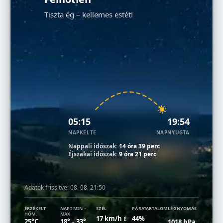
Tiszta ég – kellemes estét!
05:15
19:54
NAPKELTE
NAPNYUGTA
Nappali időszak:
14 óra 39 perc
Éjszakai időszak:
9 óra 21 perc
Adatok frissítve:
08. 08. 21:50
ÉRZÉKELT
NAPI MIN –
SZÉL
PÁRATARTALOM
LÉGNYOMÁS
HŐM.
MAX
17 km/h
44%
É
25°C
18°
33°
1018 hPa
–