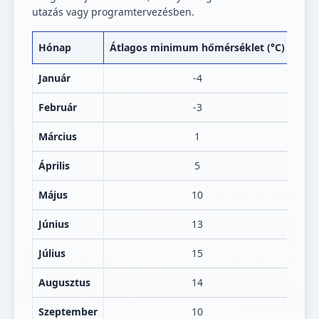
utazás vagy programtervezésben.
Hónap
Átlagos minimum hőmérséklet (°C)
Átl
Január
-4
Február
-3
Március
1
Április
5
Május
10
Június
13
Július
15
Augusztus
14
Szeptember
10