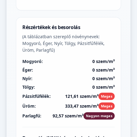
Részértékek és besorolás
(A táblázatban szereplő növénynevek:
Mogyoró, Éger, Nyír, Tölgy, Pázsitfűfélék,
Üröm, Parlagfű)
Mogyoró:
0 szem/m³
Éger:
0 szem/m³
Nyír:
0 szem/m³
Tölgy:
0 szem/m³
Pázsitfűfélék:
121,61 szem/m³
Magas
Üröm:
333,47 szem/m³
Magas
Parlagfű:
92,57 szem/m³
Nagyon magas