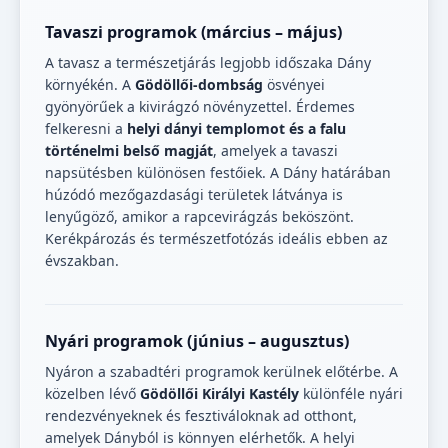
Tavaszi programok (március – május)
A tavasz a természetjárás legjobb időszaka Dány
környékén. A
Gödöllői-dombság
ösvényei
gyönyörűek a kivirágzó növényzettel. Érdemes
felkeresni a
helyi dányi templomot és a falu
történelmi belső magját
, amelyek a tavaszi
napsütésben különösen festőiek. A Dány határában
húzódó mezőgazdasági területek látványa is
lenyűgöző, amikor a rapcevirágzás beköszönt.
Kerékpározás és természetfotózás ideális ebben az
évszakban.
Nyári programok (június – augusztus)
Nyáron a szabadtéri programok kerülnek előtérbe. A
közelben lévő
Gödöllői Királyi Kastély
különféle nyári
rendezvényeknek és fesztiváloknak ad otthont,
amelyek Dányból is könnyen elérhetők. A helyi