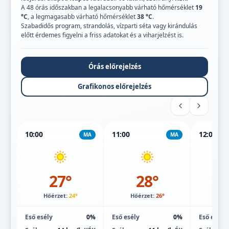
A 48 órás időszakban a legalacsonyabb várható hőmérséklet
19
°C
, a legmagasabb várható hőmérséklet
38 °C
.
Szabadidős program, strandolás, vízparti séta vagy kirándulás
előtt érdemes figyelni a friss adatokat és a viharjelzést is.
Órás előrejelzés
Grafikonos előrejelzés
10:00
11:00
12:00
MA
MA
27°
28°
Hőérzet:
24°
Hőérzet:
26°
Hőé
Eső esély
0%
Eső esély
0%
Eső esély