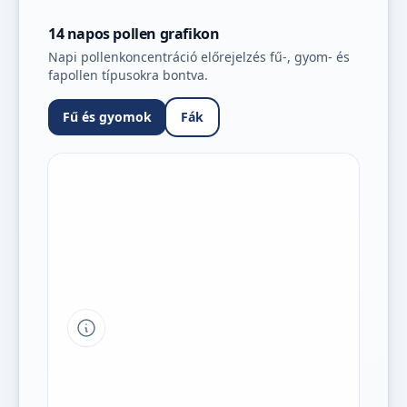
14 napos pollen grafikon
Napi pollenkoncentráció előrejelzés fű-, gyom- és
fapollen típusokra bontva.
Fű és gyomok
Fák
Tipp a grafikon jelmagyarázatához