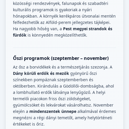
közösségi rendezvények, falunapok és szabadtéri
kulturális programok is gyakoriak a nyári
hónapokban. A környék kerékpáros útvonalai mentén
felfedezhetők az Alföld-perem jellegzetes tájképei.
Ha nagyobb hőség van, a
Pest megyei strandok és
fürdők
is könnyedén megközelíthetők.
Őszi programok (szeptember – november)
Az ősz a borvidékek és a természetjárás szezonja. A
Dány körüli erdők és mezők
gyönyörű őszi
színekben pompáznak szeptemberben és
októberben. Kirándulás a Gödöllői-dombságba, ahol
a lombhullató erdők látványa lenyűgöző. A helyi
termelői piacokon friss őszi zöldségeket,
gyümölcsöket és lekvárokat vásárolhatsz. November
elején a
mindenszentek ünnepe
alkalmával érdemes
megnézni a régi dányi temetőt, amely helytörténeti
értékeket is őriz.