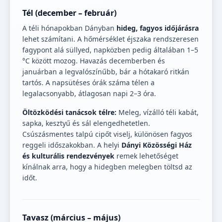
Tél (december – február)
A téli hónapokban Dányban
hideg, fagyos időjárásra
lehet számítani. A hőmérséklet éjszaka rendszeresen
fagypont alá süllyed, napközben pedig általában 1–5
°C között mozog. Havazás decemberben és
januárban a legvalószínűbb, bár a hótakaró ritkán
tartós. A napsütéses órák száma télen a
legalacsonyabb, átlagosan napi 2–3 óra.
Öltözködési tanácsok télre:
Meleg, vízálló téli kabát,
sapka, kesztyű és sál elengedhetetlen.
Csúszásmentes talpú cipőt viselj, különösen fagyos
reggeli időszakokban. A helyi
Dányi Közösségi Ház
és kulturális rendezvények
remek lehetőséget
kínálnak arra, hogy a hidegben melegben töltsd az
időt.
Tavasz (március – május)