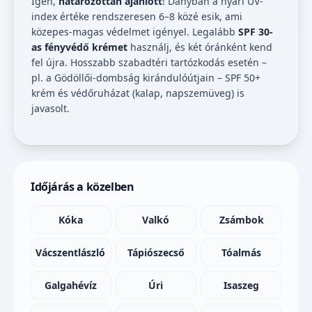
Igen,
határozottan ajánlott
! Dányban a nyári UV-
index értéke rendszeresen 6–8 közé esik, ami
közepes-magas védelmet igényel. Legalább
SPF 30-
as fényvédő krémet
használj, és két óránként kend
fel újra. Hosszabb szabadtéri tartózkodás esetén –
pl. a Gödöllői-dombság kirándulóútjain – SPF 50+
krém és védőruházat (kalap, napszemüveg) is
javasolt.
Időjárás a közelben
Kóka
Valkó
Zsámbok
Vácszentlászló
Tápiószecső
Tóalmás
Galgahévíz
Úri
Isaszeg