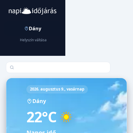
Dány
Helyszín váltása
Település keresése
2026. augusztus 9., vasárnap
Dány
22°C
Napos idő