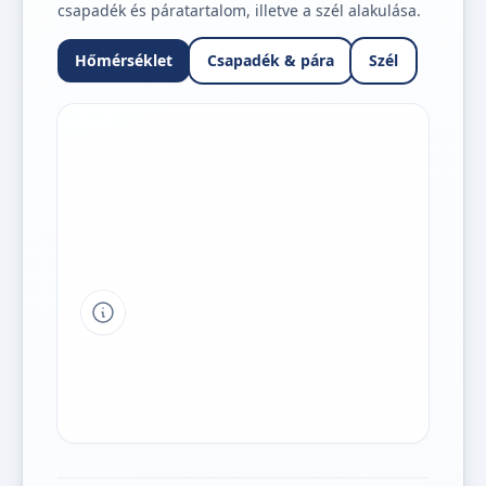
csapadék és páratartalom, illetve a szél alakulása.
Hőmérséklet
Csapadék & pára
Szél
Tipp a grafikon jelmagyarázatához