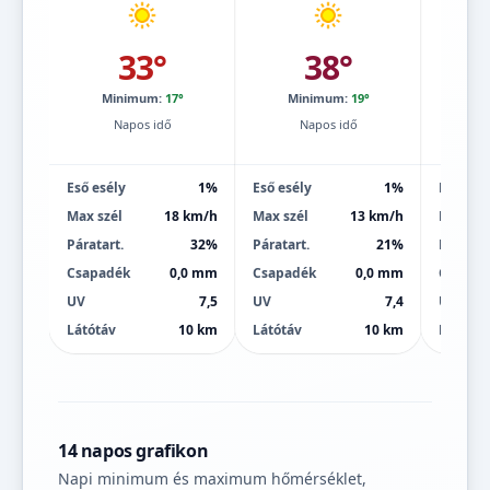
33°
38°
Minimum:
17°
Minimum:
19°
Mi
Napos idő
Napos idő
Eső esély
1%
Eső esély
1%
Eső esé
Max szél
18 km/h
Max szél
13 km/h
Max szé
Páratart.
32%
Páratart.
21%
Páratart
Csapadék
0,0 mm
Csapadék
0,0 mm
Csapad
UV
7,5
UV
7,4
UV
Látótáv
10 km
Látótáv
10 km
Látótáv
14 napos grafikon
Napi minimum és maximum hőmérséklet,