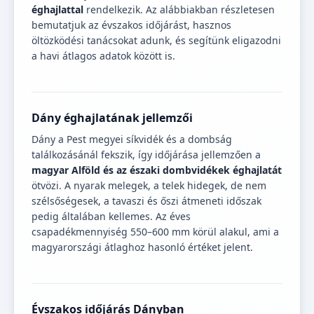
éghajlattal
rendelkezik. Az alábbiakban részletesen
bemutatjuk az évszakos időjárást, hasznos
öltözködési tanácsokat adunk, és segítünk eligazodni
a havi átlagos adatok között is.
Dány éghajlatának jellemzői
Dány a Pest megyei síkvidék és a dombság
találkozásánál fekszik, így időjárása jellemzően a
magyar Alföld és az északi dombvidékek éghajlatát
ötvözi. A nyarak melegek, a telek hidegek, de nem
szélsőségesek, a tavaszi és őszi átmeneti időszak
pedig általában kellemes. Az éves
csapadékmennyiség 550–600 mm körül alakul, ami a
magyarországi átlaghoz hasonló értéket jelent.
Évszakos időjárás Dányban