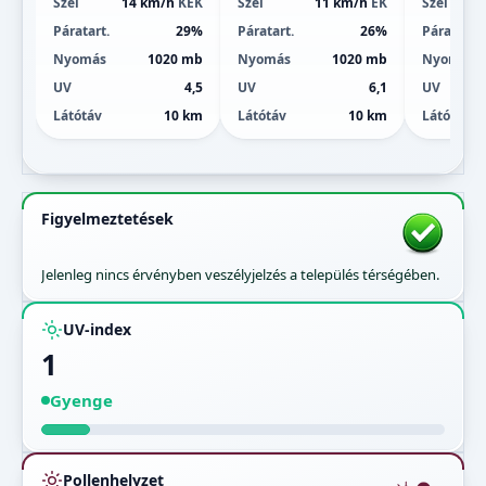
Szél
14 km/h
KÉK
Szél
11 km/h
ÉK
Szél
Páratart.
29%
Páratart.
26%
Páratart.
Nyomás
1020 mb
Nyomás
1020 mb
Nyomás
UV
4,5
UV
6,1
UV
Látótáv
10 km
Látótáv
10 km
Látótáv
Figyelmeztetések
Jelenleg nincs érvényben veszélyjelzés a település térségében.
UV-index
1
Gyenge
Pollenhelyzet