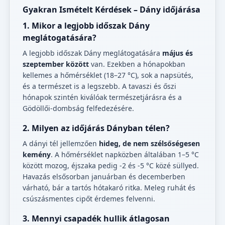
Gyakran Ismételt Kérdések – Dány időjárása
1. Mikor a legjobb időszak Dány
meglátogatására?
A legjobb időszak Dány meglátogatására
május és
szeptember között
van. Ezekben a hónapokban
kellemes a hőmérséklet (18–27 °C), sok a napsütés,
és a természet is a legszebb. A tavaszi és őszi
hónapok szintén kiválóak természetjárásra és a
Gödöllői-dombság felfedezésére.
2. Milyen az időjárás Dányban télen?
A dányi tél jellemzően
hideg, de nem szélsőségesen
kemény
. A hőmérséklet napközben általában 1–5 °C
között mozog, éjszaka pedig -2 és -5 °C közé süllyed.
Havazás elsősorban januárban és decemberben
várható, bár a tartós hótakaró ritka. Meleg ruhát és
csúszásmentes cipőt érdemes felvenni.
3. Mennyi csapadék hullik átlagosan