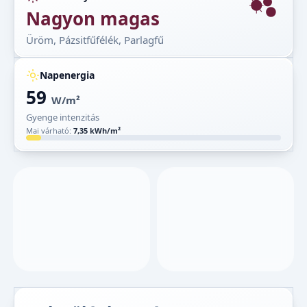
Nagyon magas
Üröm, Pázsitfűfélék, Parlagfű
Napenergia
59
W/m²
Gyenge intenzitás
Mai várható:
7,35 kWh/m²