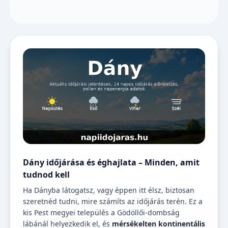
Dány időjárása és éghajlata – Minden, amit
tudnod kell
Ha Dányba látogatsz, vagy éppen itt élsz, biztosan
szeretnéd tudni, mire számíts az időjárás terén. Ez a
kis Pest megyei település a Gödöllői-dombság
lábánál helyezkedik el, és
mérsékelten kontinentális