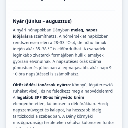
Nyár (június – augusztus)
A nyári hónapokban Dányban
meleg, napos
időjárásra
számíthatsz. A hőmérséklet napközben
rendszeresen eléri a 28–33 °C-ot, de hőhullámok
idején akár 35–38 °C is előfordulhat. A csapadék
leginkább zivatarok formájában hullik, amelyek
gyorsan elvonulnak. A napsütéses órák száma
júniusban és júliusban a legmagasabb, akár napi 9–
10 óra napsütéssel is számolhatsz.
Öltözködési tanácsok nyárra:
Könnyű, légáteresztő
ruhákat viselj, és ne feledkezz meg a napvédelemről!
A
legalább SPF 30-as fényvédő krém
elengedhetetlen, különösen a déli órákban. Hordj
napszemüveget és kalapot, ha hosszabb ideig
tartózkodol a szabadban. A Dány környéki
mezőgazdasági területeken sétálva különösen fontos