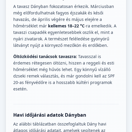
A tavasz Dányban fokozatosan érkezik. Márciusban
még előfordulhatnak fagyos éjszakák és késői
havazás, de április végére és május elejére a
hőmérséklet már
kellemes 18–22 °C
-ra emelkedik. A
tavaszi csapadék egyenletesebbek oszlik el, mint a
nyári zivatarok. A természet feléledése gyönyörű
látványt nyújt a környező mezőkön és erdőkben.
Öltözködési tanácsok tavaszra:
Tavasszal is
érdemes rétegesen öltözni, hiszen a reggeli és esti
hőmérséklet még hűvös lehet. Egy könnyű vízálló
dzseki remek választás, és már gondolni kell az SPF
20-as fényvédőre is a hosszabb kültéri programok
esetén.
Havi időjárási adatok Dányban
Az alábbi táblázatban összefoglaltuk Dány havi
átlagos időjárási adatait, amelyek segítenek az