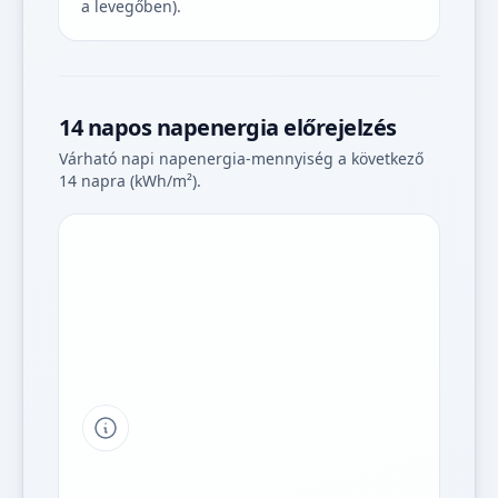
a levegőben).
14 napos napenergia előrejelzés
Várható napi napenergia-mennyiség a következő
14 napra (kWh/m²).
Tipp a grafikon jelmagyarázatához