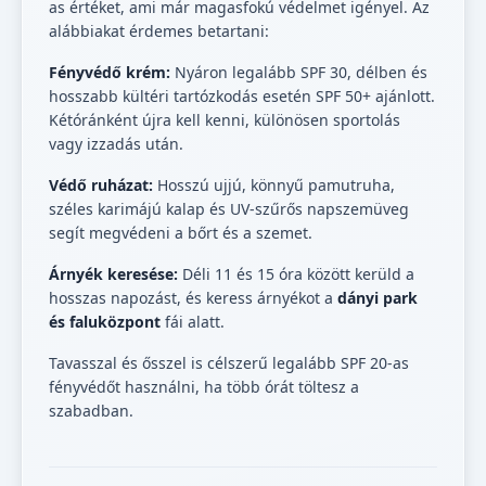
as értéket, ami már magasfokú védelmet igényel. Az
alábbiakat érdemes betartani:
Fényvédő krém:
Nyáron legalább SPF 30, délben és
hosszabb kültéri tartózkodás esetén SPF 50+ ajánlott.
Kétóránként újra kell kenni, különösen sportolás
vagy izzadás után.
Védő ruházat:
Hosszú ujjú, könnyű pamutruha,
széles karimájú kalap és UV-szűrős napszemüveg
segít megvédeni a bőrt és a szemet.
Árnyék keresése:
Déli 11 és 15 óra között kerüld a
hosszas napozást, és keress árnyékot a
dányi park
és faluközpont
fái alatt.
Tavasszal és ősszel is célszerű legalább SPF 20-as
fényvédőt használni, ha több órát töltesz a
szabadban.