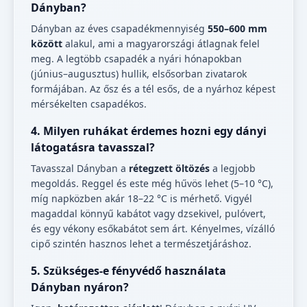
Dányban?
Dányban az éves csapadékmennyiség
550–600 mm
között
alakul, ami a magyarországi átlagnak felel
meg. A legtöbb csapadék a nyári hónapokban
(június–augusztus) hullik, elsősorban zivatarok
formájában. Az ősz és a tél esős, de a nyárhoz képest
mérsékelten csapadékos.
4. Milyen ruhákat érdemes hozni egy dányi
látogatásra tavasszal?
Tavasszal Dányban a
rétegzett öltözés
a legjobb
megoldás. Reggel és este még hűvös lehet (5–10 °C),
míg napközben akár 18–22 °C is mérhető. Vigyél
magaddal könnyű kabátot vagy dzsekivel, pulóvert,
és egy vékony esőkabátot sem árt. Kényelmes, vízálló
cipő szintén hasznos lehet a természetjáráshoz.
5. Szükséges-e fényvédő használata
Dányban nyáron?