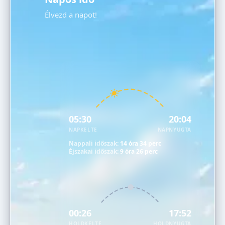
Élvezd a napot!
05:30
20:04
NAPKELTE
NAPNYUGTA
Nappali időszak:
14 óra 34 perc
Éjszakai időszak:
9 óra 26 perc
00:26
17:52
HOLDKELTE
HOLDNYUGTA