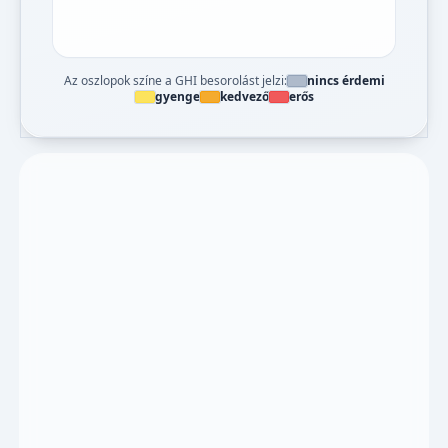
Az oszlopok színe a GHI besorolást jelzi:
nincs érdemi
gyenge
kedvező
erős