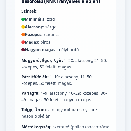
Besorolás (NNK irányelvek alapján)
Szintek:
Minimális
: zöld
Alacsony
: sárga
Közepes
: narancs
Magas
: piros
Nagyon magas
: mélybordó
Mogyoró, Éger, Nyír:
1–20: alacsony, 21–50:
közepes, 50 felett: magas.
Pázsitfűfélék:
1–10: alacsony, 11–50:
közepes, 50 felett: magas.
Parlagfű:
1–9: alacsony, 10–29: közepes, 30–
49: magas, 50 felett: nagyon magas.
Tölgy, Üröm:
a mogyoróhoz és nyírhoz
hasonló skálán.
Mértékegység:
szem/m³ (pollenkoncentráció