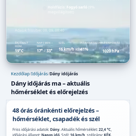
Holdfázis:
Fogyó sarló
(9%
megvilágított)
Adatok frissítve:
08. 09. 08:40
ÉRZÉKELT
NAPI MIN –
SZÉL
PÁRATARTALOM
LÉGNYOMÁS
HŐM.
MAX
16 km/h
41%
KÉK
19°C
17°
33°
1020 hPa
–
Kezdőlap
/
Időjárás
/
Dány időjárás
Dány időjárás ma – aktuális
hőmérséklet és előrejelzés
48 órás óránkénti előrejelzés –
hőmérséklet, csapadék és szél
Friss időjárási adatok:
Dány
. Aktuális hőmérséklet:
22,4 °C
,
időjárási állapot:
Napos idő
. Szél:
16 km/h
, szélirány:
KÉK
.