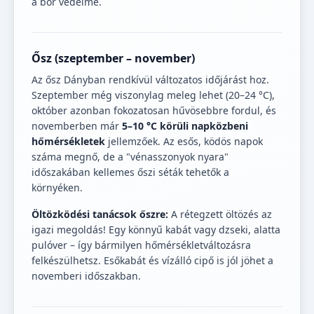
a bőr védelme.
Ősz (szeptember – november)
Az ősz Dányban rendkívül változatos időjárást hoz.
Szeptember még viszonylag meleg lehet (20–24 °C),
október azonban fokozatosan hűvösebbre fordul, és
novemberben már
5–10 °C körüli napközbeni
hőmérsékletek
jellemzőek. Az esős, ködös napok
száma megnő, de a "vénasszonyok nyara"
időszakában kellemes őszi séták tehetők a
környéken.
Öltözködési tanácsok őszre:
A rétegzett öltözés az
igazi megoldás! Egy könnyű kabát vagy dzseki, alatta
pulóver – így bármilyen hőmérsékletváltozásra
felkészülhetsz. Esőkabát és vízálló cipő is jól jöhet a
novemberi időszakban.