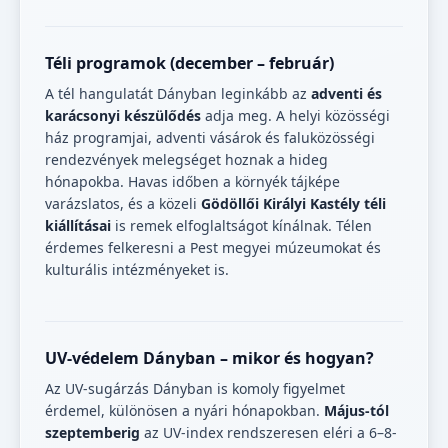
Téli programok (december – február)
A tél hangulatát Dányban leginkább az
adventi és
karácsonyi készülődés
adja meg. A helyi közösségi
ház programjai, adventi vásárok és faluközösségi
rendezvények melegséget hoznak a hideg
hónapokba. Havas időben a környék tájképe
varázslatos, és a közeli
Gödöllői Királyi Kastély téli
kiállításai
is remek elfoglaltságot kínálnak. Télen
érdemes felkeresni a Pest megyei múzeumokat és
kulturális intézményeket is.
UV-védelem Dányban – mikor és hogyan?
Az UV-sugárzás Dányban is komoly figyelmet
érdemel, különösen a nyári hónapokban.
Május-tól
szeptemberig
az UV-index rendszeresen eléri a 6–8-