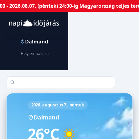
 2026.08.07. (péntek) 24:00-ig Magyarország teljes terü
Dalmand
Helyszín váltása
Település keresése
2026. augusztus 7., péntek
Dalmand
26°C