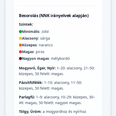
Besorolás (NNK irányelvek alapján)
Szintek:
Minimális
: zöld
Alacsony
: sárga
Közepes
: narancs
Magas
: piros
Nagyon magas
: mélybordó
Mogyoró, Éger, Nyír:
1–20: alacsony, 21–50:
közepes, 50 felett: magas.
Pázsitfűfélék:
1–10: alacsony, 11–50:
közepes, 50 felett: magas.
Parlagfű:
1–9: alacsony, 10–29: közepes, 30–
49: magas, 50 felett: nagyon magas.
Tölgy, Üröm:
a mogyoróhoz és nyírhoz