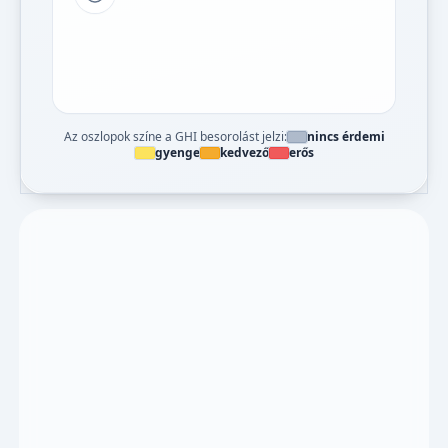
Tipp a grafikon jelmagyarázatához
Az oszlopok színe a GHI besorolást jelzi:
nincs érdemi
gyenge
kedvező
erős