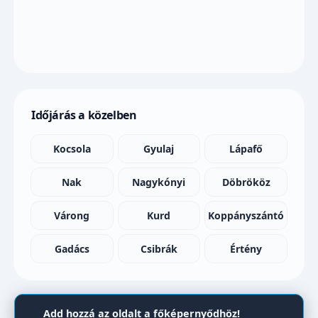
Időjárás a közelben
Kocsola
Gyulaj
Lápafő
Nak
Nagykónyi
Döbrököz
Várong
Kurd
Koppányszántó
Gadács
Csibrák
Értény
Add hozzá az oldalt a főképernyődhöz!