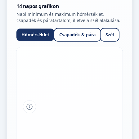
14 napos grafikon
Napi minimum és maximum hőmérséklet,
csapadék és páratartalom, illetve a szél alakulása.
Hőmérséklet
Csapadék & pára
Szél
Tipp a grafikon jelmagyarázatához