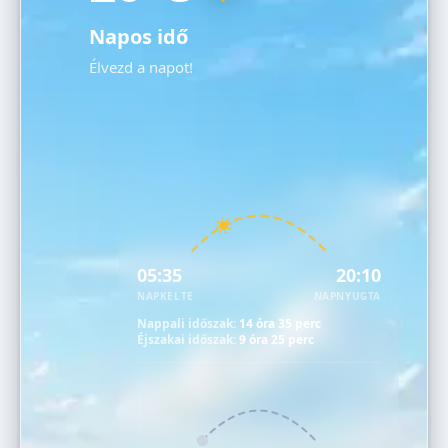
Napos idő
Élvezd a napot!
05:35
20:10
NAPKELTE
NAPNYUGTA
Nappali időszak:
14 óra 35 perc
Éjszakai időszak:
9 óra 25 perc