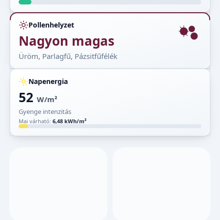
Pollenhelyzet
Nagyon magas
Üröm, Parlagfű, Pázsitfűfélék
Napenergia
52
W/m²
Gyenge intenzitás
Mai várható:
6,48 kWh/m²