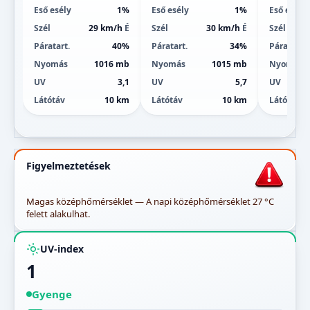
Eső esély
1%
Eső esély
1%
Eső esély
Szél
29 km/h
É
Szél
30 km/h
É
Szél
Páratart.
40%
Páratart.
34%
Páratart.
Nyomás
1016 mb
Nyomás
1015 mb
Nyomás
UV
3,1
UV
5,7
UV
Látótáv
10 km
Látótáv
10 km
Látótáv
Figyelmeztetések
Magas középhőmérséklet — A napi középhőmérséklet 27 °C
felett alakulhat.
UV-index
1
Gyenge