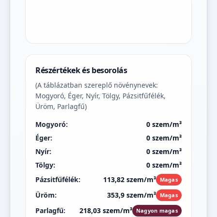
Részértékek és besorolás
(A táblázatban szereplő növénynevek:
Mogyoró, Éger, Nyír, Tölgy, Pázsitfűfélék,
Üröm, Parlagfű)
Mogyoró:
0 szem/m³
Éger:
0 szem/m³
Nyír:
0 szem/m³
Tölgy:
0 szem/m³
Pázsitfűfélék:
113,82 szem/m³
Magas
Üröm:
353,9 szem/m³
Magas
Parlagfű:
218,03 szem/m³
Nagyon magas