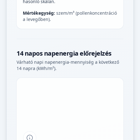
hasonló skálán.
Mértékegység:
szem/m³ (pollenkoncentráció
a levegőben).
14 napos napenergia előrejelzés
Várható napi napenergia-mennyiség a következő
14 napra (kWh/m²).