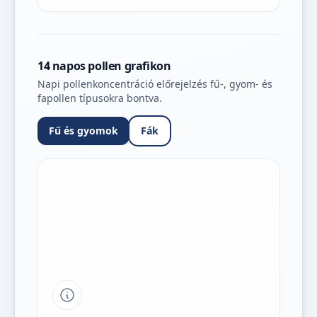
14 napos pollen grafikon
Napi pollenkoncentráció előrejelzés fű-, gyom- és
fapollen típusokra bontva.
Fű és gyomok
Fák
Tipp a grafikon jelmagyarázatához