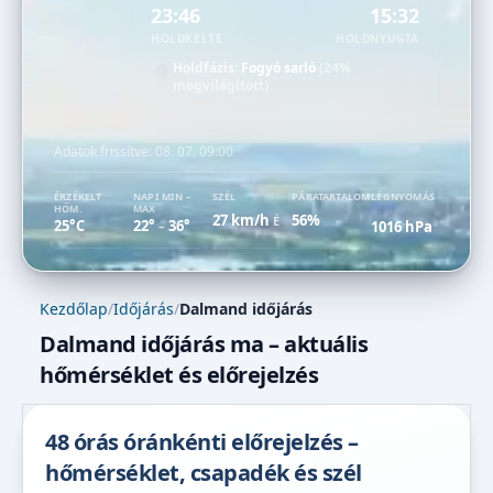
23:46
15:32
HOLDKELTE
HOLDNYUGTA
Holdfázis:
Fogyó sarló
(24%
megvilágított)
Adatok frissítve:
08. 07. 09:00
ÉRZÉKELT
NAPI MIN –
SZÉL
PÁRATARTALOM
LÉGNYOMÁS
HŐM.
MAX
27 km/h
56%
É
25°C
22°
36°
1016 hPa
–
Kezdőlap
/
Időjárás
/
Dalmand időjárás
Dalmand időjárás ma – aktuális
hőmérséklet és előrejelzés
48 órás óránkénti előrejelzés –
hőmérséklet, csapadék és szél