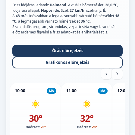
Friss időjárási adatok:
Dalmand
. Aktuális hőmérséklet:
26,0 °C
,
időjárási állapot:
Napos idő
. Szél:
27 km/h
, szélirány:
É
.
A 48 órás időszakban a legalacsonyabb várható hőmérséklet
18
°C
, a legmagasabb várható hőmérséklet
36 °C
.
Szabadidős program, strandolás, vízparti séta vagy kirándulás
előtt érdemes figyelni a friss adatokat és a viharjelzést is.
Órás előrejelzés
Grafikonos előrejelzés
10:00
11:00
12:00
MA
MA
30°
32°
Hőérzet:
26°
Hőérzet:
28°
Hőé