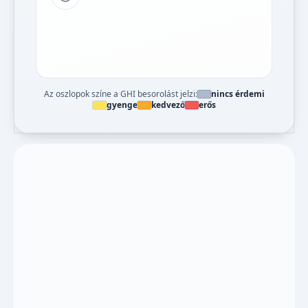
Tipp a grafikon jelmagyarázatához
Az oszlopok színe a GHI besorolást jelzi:
nincs érdemi
gyenge
kedvező
erős