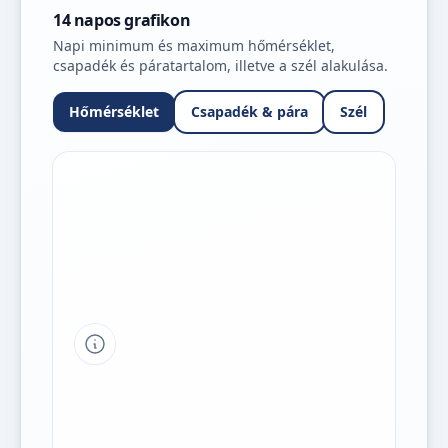
14 napos grafikon
Napi minimum és maximum hőmérséklet,
csapadék és páratartalom, illetve a szél alakulása.
Hőmérséklet
Csapadék & pára
Szél
Tipp a grafikon jelmagyarázatához