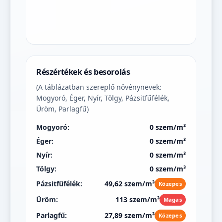
Részértékek és besorolás
(A táblázatban szereplő növénynevek:
Mogyoró, Éger, Nyír, Tölgy, Pázsitfűfélék,
Üröm, Parlagfű)
Mogyoró:
0 szem/m³
Éger:
0 szem/m³
Nyír:
0 szem/m³
Tölgy:
0 szem/m³
Pázsitfűfélék:
49,62 szem/m³
Közepes
Üröm:
113 szem/m³
Magas
Parlagfű:
27,89 szem/m³
Közepes