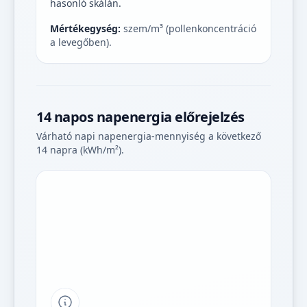
hasonló skálán.
Mértékegység:
szem/m³ (pollenkoncentráció
a levegőben).
14 napos napenergia előrejelzés
Várható napi napenergia-mennyiség a következő
14 napra (kWh/m²).