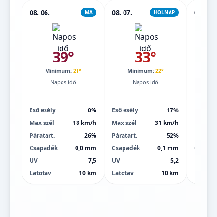
08. 06.
08. 07.
08. 08.
MA
HOLNAP
39°
33°
Minimum:
21°
Minimum:
22°
Mi
Napos idő
Napos idő
Eső esély
0%
Eső esély
17%
Eső esé
Max szél
18 km/h
Max szél
31 km/h
Max szé
Páratart.
26%
Páratart.
52%
Páratart
Csapadék
0,0 mm
Csapadék
0,1 mm
Csapad
UV
7,5
UV
5,2
UV
Látótáv
10 km
Látótáv
10 km
Látótáv