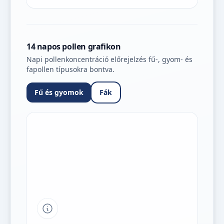
14 napos pollen grafikon
Napi pollenkoncentráció előrejelzés fű-, gyom- és
fapollen típusokra bontva.
Fű és gyomok
Fák
Tipp a grafikon jelmagyarázatához