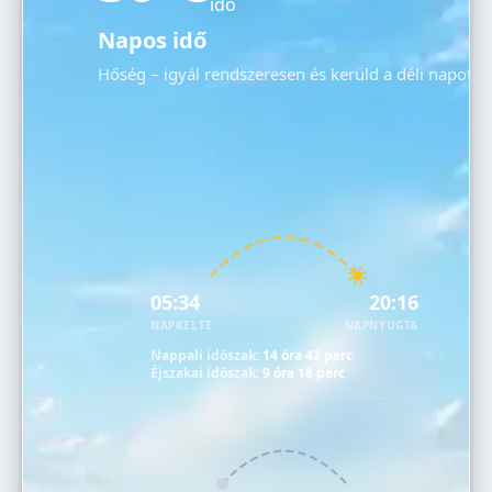
Napos idő
Hőség – igyál rendszeresen és kerüld a déli napot!
05:34
20:16
NAPKELTE
NAPNYUGTA
Nappali időszak:
14 óra 42 perc
Éjszakai időszak:
9 óra 18 perc