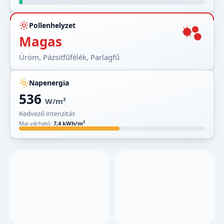
Pollenhelyzet
Magas
Üröm, Pázsitfűfélék, Parlagfű
Napenergia
536
W/m²
Kedvező intenzitás
Mai várható:
7,4 kWh/m²