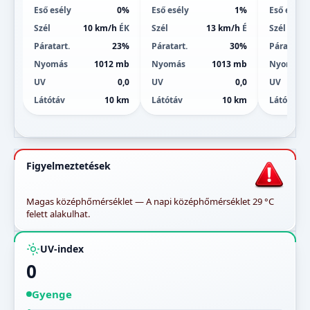
Eső esély
0%
Eső esély
1%
Eső esély
Szél
10 km/h
ÉK
Szél
13 km/h
É
Szél
Páratart.
23%
Páratart.
30%
Páratart.
Nyomás
1012 mb
Nyomás
1013 mb
Nyomás
UV
0,0
UV
0,0
UV
Látótáv
10 km
Látótáv
10 km
Látótáv
Figyelmeztetések
Magas középhőmérséklet — A napi középhőmérséklet 29 °C
felett alakulhat.
UV-index
0
Gyenge