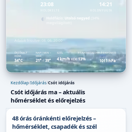
23:08
14:21
HOLDKELTE
HOLDNYUGTA
Holdfázis:
Utolsó negyed
(34%
megvilágított)
Adatok frissítve:
08. 06. 20:00
ÉRZÉKELT
NAPI MIN –
SZÉL
PÁRATARTALOM
LÉGNYOMÁS
HŐM.
MAX
4 km/h
13%
KÉK
34°C
21°
39°
1011 hPa
–
Kezdőlap
/
Időjárás
/
Csót időjárás
Csót időjárás ma – aktuális
hőmérséklet és előrejelzés
48 órás óránkénti előrejelzés –
hőmérséklet, csapadék és szél