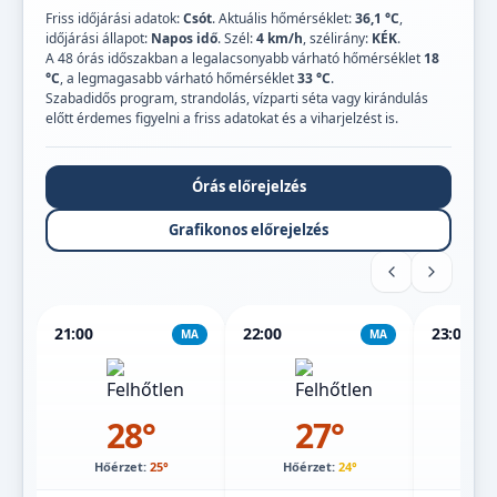
Friss időjárási adatok:
Csót
. Aktuális hőmérséklet:
36,1 °C
,
időjárási állapot:
Napos idő
. Szél:
4 km/h
, szélirány:
KÉK
.
A 48 órás időszakban a legalacsonyabb várható hőmérséklet
18
°C
, a legmagasabb várható hőmérséklet
33 °C
.
Szabadidős program, strandolás, vízparti séta vagy kirándulás
előtt érdemes figyelni a friss adatokat és a viharjelzést is.
Órás előrejelzés
Grafikonos előrejelzés
21:00
22:00
23:00
MA
MA
28°
27°
Hőérzet:
25°
Hőérzet:
24°
Hőé