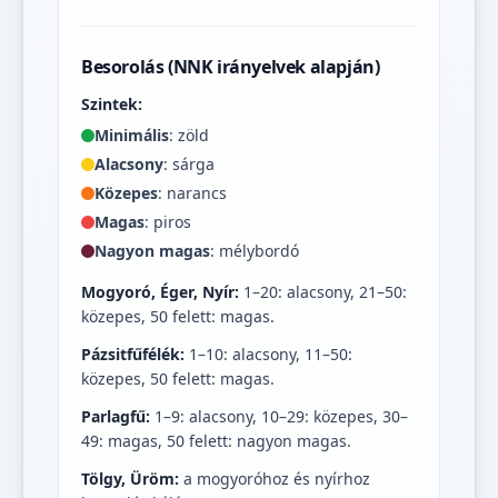
Besorolás (NNK irányelvek alapján)
Szintek:
Minimális
: zöld
Alacsony
: sárga
Közepes
: narancs
Magas
: piros
Nagyon magas
: mélybordó
Mogyoró, Éger, Nyír:
1–20: alacsony, 21–50:
közepes, 50 felett: magas.
Pázsitfűfélék:
1–10: alacsony, 11–50:
közepes, 50 felett: magas.
Parlagfű:
1–9: alacsony, 10–29: közepes, 30–
49: magas, 50 felett: nagyon magas.
Tölgy, Üröm:
a mogyoróhoz és nyírhoz