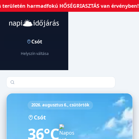
 területén harmadfokú HŐSÉGRIASZTÁS van érvényben!
Csót
Helyszín váltása
Település keresése
2026. augusztus 6., csütörtök
Csót
36°C