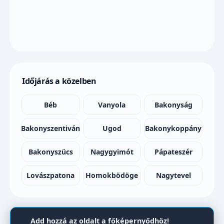
Időjárás a közelben
Béb
Vanyola
Bakonyság
Bakonyszentiván
Ugod
Bakonykoppány
Bakonyszücs
Nagygyimót
Pápateszér
Lovászpatona
Homokbödöge
Nagytevel
Add hozzá az oldalt a főképernyődhöz!