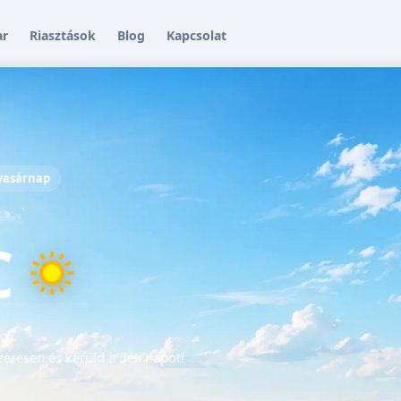
ar
Riasztások
Blog
Kapcsolat
 vasárnap
C
eresen és kerüld a déli napot!