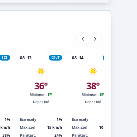
08. 13.
08. 14.
08. 15.
SZE
CSÜT
PÉN
36°
38°
°
Minimum:
17°
Minimum:
19°
M
Napos idő
Napos idő
1%
Eső esély
1%
Eső esély
1%
Eső esé
 km/h
Max szél
15 km/h
Max szél
10 km/h
Max sz
38%
Páratart.
24%
Páratart.
22%
Páratar