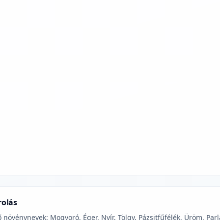
jelmagyarázatához
rolás
 növénynevek: Mogyoró, Éger, Nyír, Tölgy, Pázsitfűfélék, Üröm, Parl