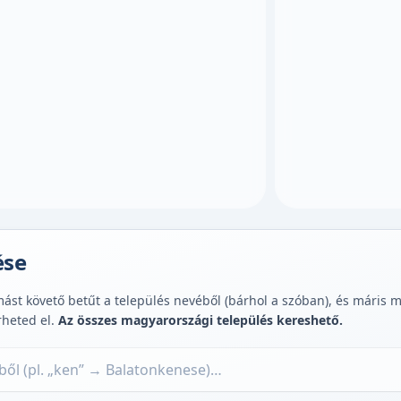
ése
st követő betűt a település nevéből (bárhol a szóban), és máris muta
rheted el.
Az összes magyarországi település kereshető.