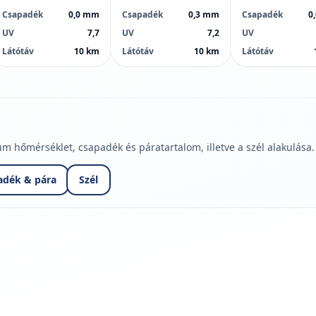
Csapadék
0,0 mm
Csapadék
0,3 mm
Csapadék
0
UV
7,7
UV
7,2
UV
Látótáv
10 km
Látótáv
10 km
Látótáv
hőmérséklet, csapadék és páratartalom, illetve a szél alakulása.
adék & pára
Szél