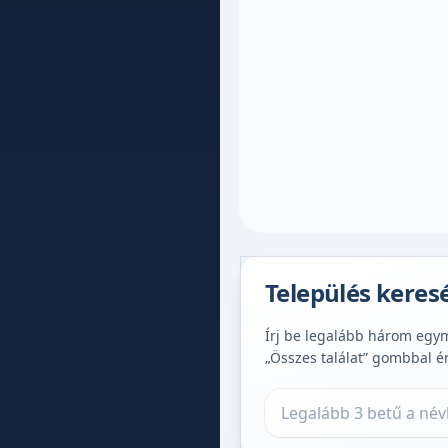
Település keres
Írj be legalább három egymá
„Összes találat” gombbal é
Település keresése