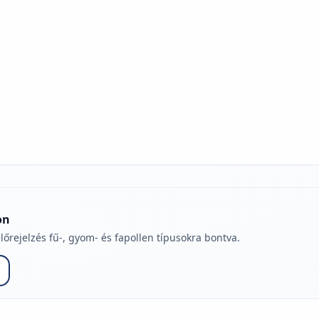
jelmagyarázatához
on
lőrejelzés fű-, gyom- és fapollen típusokra bontva.