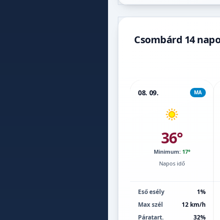
Csombárd 14 napos
08. 09.
MA
36°
Minimum:
17°
Napos idő
Eső esély
1%
Max szél
12 km/h
Páratart.
32%