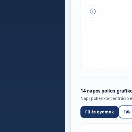
Tipp a grafikon 
14 napos pollen grafik
Napi pollenkoncentráció e
Fű és gyomok
Fák