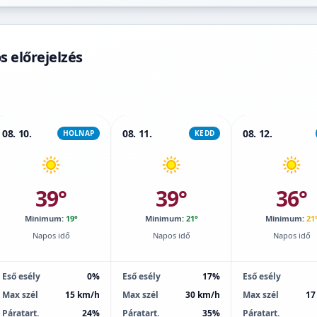
 előrejelzés
08. 10.
08. 11.
08. 12.
HOLNAP
KEDD
39°
39°
36°
Minimum:
19°
Minimum:
21°
Minimum:
21
Napos idő
Napos idő
Napos idő
Eső esély
0%
Eső esély
17%
Eső esély
Max szél
15 km/h
Max szél
30 km/h
Max szél
17
Páratart.
24%
Páratart.
35%
Páratart.