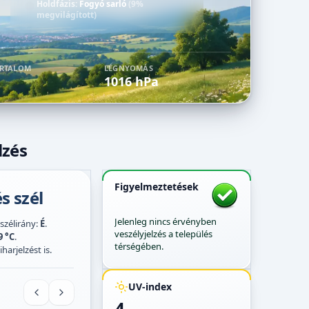
Holdfázis:
Fogyó sarló
(9%
megvilágított)
ARTALOM
LÉGNYOMÁS
1016 hPa
lzés
Figyelmeztetések
s szél
Jelenleg nincs érvényben
 szélirány:
É
.
veszélyjelzés a település
9 °C
.
térségében.
harjelzést is.
UV-index