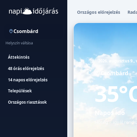
Országos előrejelzés
Rad
Csombárd
Helyszín váltása
Áttekintés
2026. augusztus 9.,
48 órás előrejelzés
Csombárd
14 napos előrejelzés
35°
Települések
Országos riasztások
Napos idő
Hőség – igyál rendsz