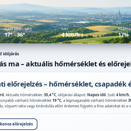
NAPI MIN – MAX
SZÉL
PÁRAT
17°
36°
4 km/h
17%
–
É
 időjárás
s ma – aktuális hőmérséklet és előreje
i előrejelzés – hőmérséklet, csapadék é
rd
. Aktuális hőmérséklet:
35,4 °C
, időjárási állapot:
Napos idő
. Szél:
4 km/h
,
acsonyabb várható hőmérséklet
19 °C
, a legmagasabb várható hőmérséklet
3
 vízparti séta vagy kirándulás előtt érdemes figyelni a friss adatokat és a vi
ikonos előrejelzés