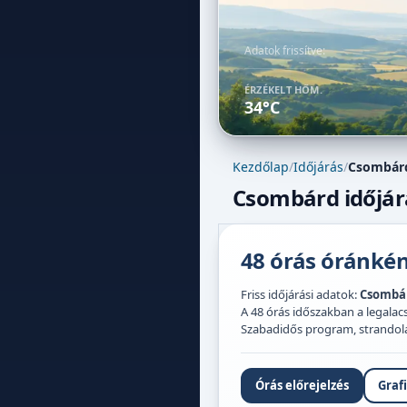
Adatok frissítve:
ÉRZÉKELT HŐM.
34°C
Kezdőlap
/
Időjárás
/
Csombárd
Csombárd időjárá
48 órás óránként
Friss időjárási adatok:
Csombá
A 48 órás időszakban a legal
Szabadidős program, strandolás,
Órás előrejelzés
Graf