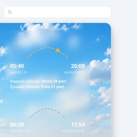
Település keresése
05:40
20:09
NAPKELTE
NAPNYUGTA
Nappali időszak:
14 óra 29 perc
Éjszakai időszak:
9 óra 31 perc
00:39
17:54
HOLDKELTE
HOLDNYUGTA