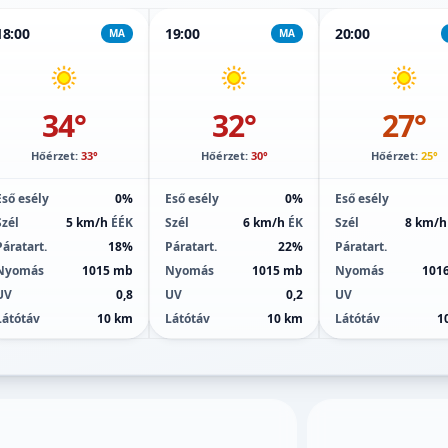
18:00
19:00
20:00
MA
MA
34°
32°
27°
Hőérzet:
33°
Hőérzet:
30°
Hőérzet:
25°
Eső esély
0%
Eső esély
0%
Eső esély
Szél
5 km/h
ÉÉK
Szél
6 km/h
ÉK
Szél
8 km/
Páratart.
18%
Páratart.
22%
Páratart.
Nyomás
1015 mb
Nyomás
1015 mb
Nyomás
101
UV
0,8
UV
0,2
UV
Látótáv
10 km
Látótáv
10 km
Látótáv
1