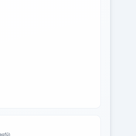
agfű)