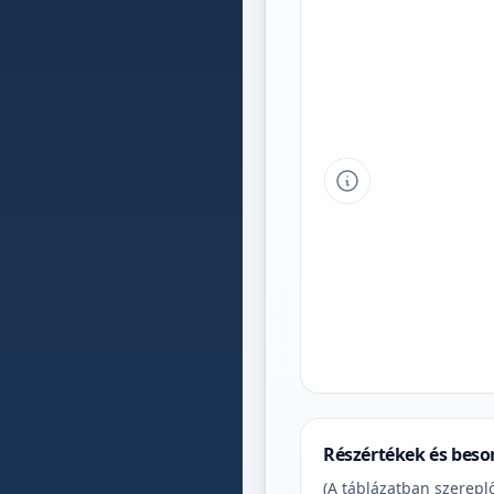
Tipp a grafikon 
Részértékek és beso
(A táblázatban szereplő