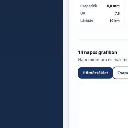
Csapadék
0,0 mm
UV
7,8
Látótáv
10 km
14 napos grafikon
Napi minimum és maximum 
Hőmérséklet
Csap