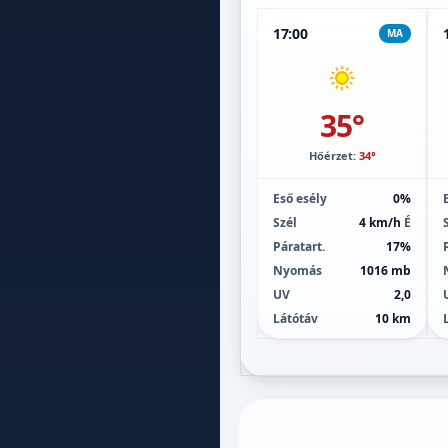
17:00
MA
35°
Hőérzet:
34°
Eső esély
0%
Szél
4 km/h
É
Páratart.
17%
Nyomás
1016 mb
UV
2,0
Látótáv
10 km