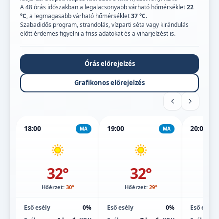
A 48 órás időszakban a legalacsonyabb várható hőmérséklet
22
°C
, a legmagasabb várható hőmérséklet
37 °C
.
Szabadidős program, strandolás, vízparti séta vagy kirándulás
előtt érdemes figyelni a friss adatokat és a viharjelzést is.
Órás előrejelzés
Grafikonos előrejelzés
18:00
19:00
20:00
MA
MA
32°
32°
Hőérzet:
30°
Hőérzet:
29°
Hőé
Eső esély
0%
Eső esély
0%
Eső esély