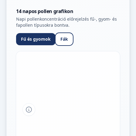
14 napos pollen grafikon
Napi pollenkoncentráció előrejelzés fű-, gyom- és
fapollen típusokra bontva.
Fű és gyomok
Fák
Tipp a grafikon jelmagyarázatához