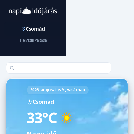
Csomád
Helyszín váltása
Település keresése
2026. augusztus 9., vasárnap
Csomád
33°C
Napos idő