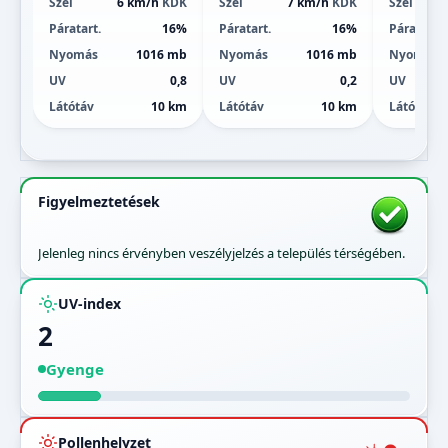
Szél
6 km/h
KDK
Szél
7 km/h
KDK
Szél
Páratart.
16%
Páratart.
16%
Páratart.
Nyomás
1016 mb
Nyomás
1016 mb
Nyomás
UV
0,8
UV
0,2
UV
Látótáv
10 km
Látótáv
10 km
Látótáv
Figyelmeztetések
Jelenleg nincs érvényben veszélyjelzés a település térségében.
UV-index
2
Gyenge
Pollenhelyzet