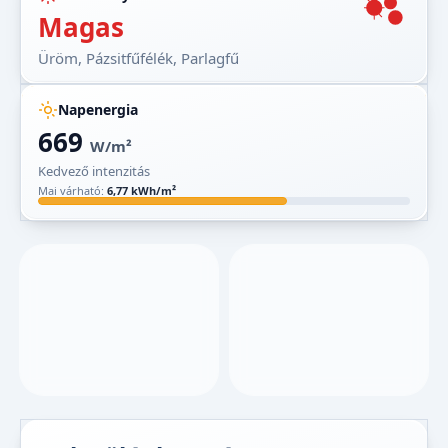
Magas
Üröm, Pázsitfűfélék, Parlagfű
Napenergia
669
W/m²
Kedvező intenzitás
Mai várható:
6,77 kWh/m²