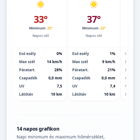
33°
37°
Minimum:
22°
Minimum:
22°
Mi
Napos idő
Napos idő
Eső esély
0%
Eső esély
1%
Eső esé
Max szél
14 km/h
Max szél
9 km/h
Max szé
Páratart.
28%
Páratart.
21%
Páratart
Csapadék
0,0 mm
Csapadék
0,0 mm
Csapad
UV
7,5
UV
7,4
UV
Látótáv
10 km
Látótáv
10 km
Látótáv
14 napos grafikon
Napi minimum és maximum hőmérséklet,