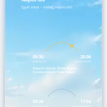
Igyál sokat – meleg, napos idő!
05:30
20:06
NAPKELTE
NAPNYUGTA
Nappali időszak:
14 óra 36 perc
Éjszakai időszak:
9 óra 24 perc
00:26
17:54
HOLDKELTE
HOLDNYUGTA