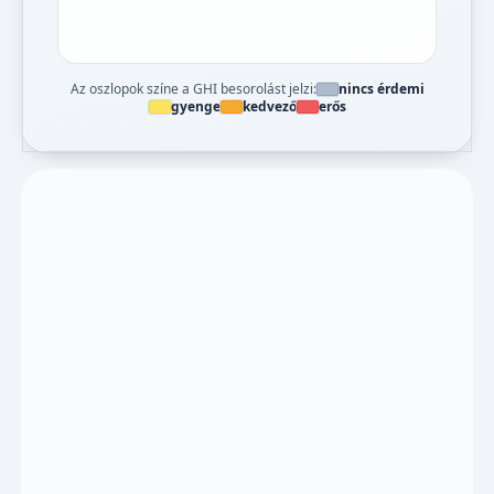
Az oszlopok színe a GHI besorolást jelzi:
nincs érdemi
gyenge
kedvező
erős