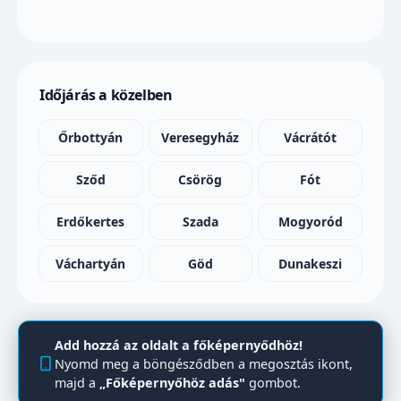
Időjárás a közelben
Őrbottyán
Veresegyház
Vácrátót
Sződ
Csörög
Fót
Erdőkertes
Szada
Mogyoród
Váchartyán
Göd
Dunakeszi
Add hozzá az oldalt a főképernyődhöz!
Nyomd meg a böngésződben a megosztás ikont,
majd a
„Főképernyőhöz adás"
gombot.