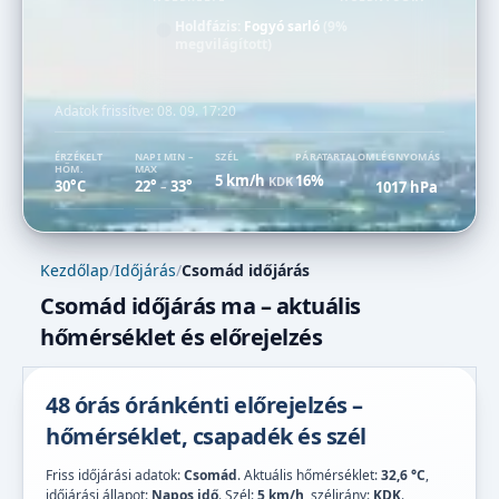
Holdfázis:
Fogyó sarló
(9%
megvilágított)
Adatok frissítve:
08. 09. 17:20
ÉRZÉKELT
NAPI MIN –
SZÉL
PÁRATARTALOM
LÉGNYOMÁS
HŐM.
MAX
5 km/h
16%
KDK
30°C
22°
33°
1017 hPa
–
Kezdőlap
/
Időjárás
/
Csomád időjárás
Csomád időjárás ma – aktuális
hőmérséklet és előrejelzés
48 órás óránkénti előrejelzés –
hőmérséklet, csapadék és szél
Friss időjárási adatok:
Csomád
. Aktuális hőmérséklet:
32,6 °C
,
időjárási állapot:
Napos idő
. Szél:
5 km/h
, szélirány:
KDK
.