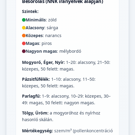
Besorolás (NNK irányelvek alapján)
Szintek:
Minimális
: zöld
Alacsony
: sárga
Közepes
: narancs
Magas
: piros
Nagyon magas
: mélybordó
Mogyoró, Éger, Nyír:
1–20: alacsony, 21–50:
közepes, 50 felett: magas.
Pázsitfűfélék:
1–10: alacsony, 11–50:
közepes, 50 felett: magas.
Parlagfű:
1–9: alacsony, 10–29: közepes, 30–
49: magas, 50 felett: nagyon magas.
Tölgy, Üröm:
a mogyoróhoz és nyírhoz
hasonló skálán.
Mértékegység:
szem/m³ (pollenkoncentráció