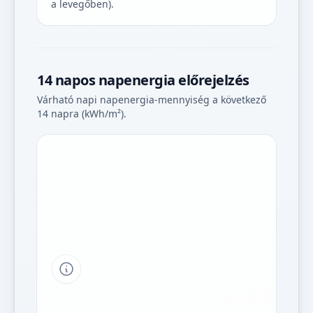
a levegőben).
14 napos napenergia előrejelzés
Várható napi napenergia-mennyiség a következő
14 napra (kWh/m²).
Tipp a grafikon jelmagyarázatához