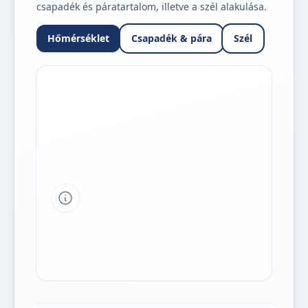
csapadék és páratartalom, illetve a szél alakulása.
Hőmérséklet
Csapadék & pára
Szél
Tipp a grafikon jelmagyarázatához