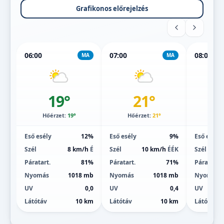
Grafikonos előrejelzés
06:00
07:00
08:00
MA
MA
19°
21°
Hőérzet:
19°
Hőérzet:
21°
Hőé
Eső esély
12%
Eső esély
9%
Eső esély
Szél
8 km/h
É
Szél
10 km/h
ÉÉK
Szél
Páratart.
81%
Páratart.
71%
Páratart.
Nyomás
1018 mb
Nyomás
1018 mb
Nyomás
UV
0,0
UV
0,4
UV
Látótáv
10 km
Látótáv
10 km
Látótáv