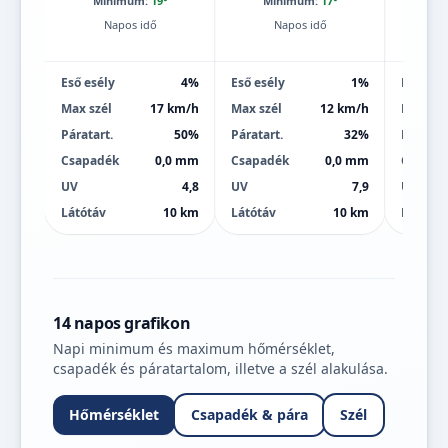
Minimum:
19°
Minimum:
17°
Mi
Napos idő
Napos idő
Eső esély
4%
Eső esély
1%
Eső esé
Max szél
17 km/h
Max szél
12 km/h
Max szé
Páratart.
50%
Páratart.
32%
Páratart
Csapadék
0,0 mm
Csapadék
0,0 mm
Csapad
UV
4,8
UV
7,9
UV
Látótáv
10 km
Látótáv
10 km
Látótáv
14 napos grafikon
Napi minimum és maximum hőmérséklet,
csapadék és páratartalom, illetve a szél alakulása.
Hőmérséklet
Csapadék & pára
Szél