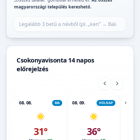
magyarországi település kereshető.
Település keresése
Csokonyavisonta 14 napos
előrejelzés
08. 08.
08. 09.
08. 10.
MA
HOLNAP
31°
36°