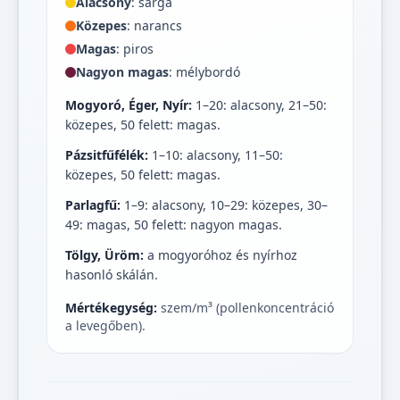
Alacsony
: sárga
Közepes
: narancs
Magas
: piros
Nagyon magas
: mélybordó
Mogyoró, Éger, Nyír:
1–20: alacsony, 21–50:
közepes, 50 felett: magas.
Pázsitfűfélék:
1–10: alacsony, 11–50:
közepes, 50 felett: magas.
Parlagfű:
1–9: alacsony, 10–29: közepes, 30–
49: magas, 50 felett: nagyon magas.
Tölgy, Üröm:
a mogyoróhoz és nyírhoz
hasonló skálán.
Mértékegység:
szem/m³ (pollenkoncentráció
a levegőben).