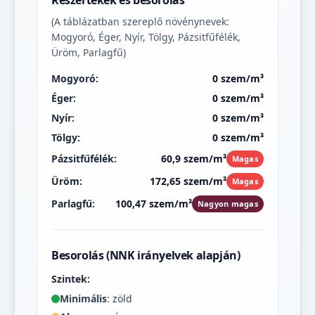
Részértékek és besorolás
(A táblázatban szereplő növénynevek:
Mogyoró, Éger, Nyír, Tölgy, Pázsitfűfélék,
Üröm, Parlagfű)
Mogyoró:
0 szem/m³
Éger:
0 szem/m³
Nyír:
0 szem/m³
Tölgy:
0 szem/m³
Pázsitfűfélék:
60,9 szem/m³
Magas
Üröm:
172,65 szem/m³
Magas
Parlagfű:
100,47 szem/m³
Nagyon magas
Besorolás (NNK irányelvek alapján)
Szintek:
Minimális
: zöld