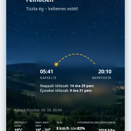
Tiszta ég – kellemes estét!
05:41
20:10
NAPKELTE
NAPNYUGTA
Nappali időszak:
14 óra 29 perc
Éjszakai időszak:
9 óra 31 perc
Adatok frissítve:
08. 08. 05:40
ÉRZÉKELT
NAPI MIN –
SZÉL
PÁRATARTALOM
LÉGNYOMÁS
HŐM.
MAX
8 km/h
83%
ÉÉNY
19°C
19°
31°
1018 hPa
–