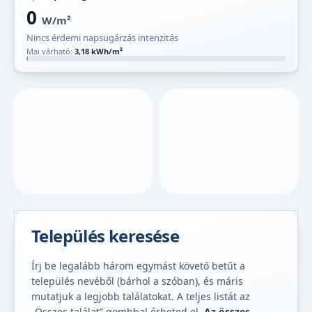
0
W/m²
Nincs érdemi napsugárzás intenzitás
Mai várható:
3,18 kWh/m²
Település keresése
Írj be legalább három egymást követő betűt a
település nevéből (bárhol a szóban), és máris
mutatjuk a legjobb találatokat. A teljes listát az
„Összes találat” gombbal érheted el.
Az összes