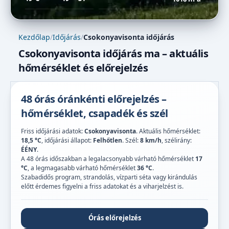
Kezdőlap
/
Időjárás
/
Csokonyavisonta időjárás
Csokonyavisonta időjárás ma – aktuális
hőmérséklet és előrejelzés
48 órás óránkénti előrejelzés –
hőmérséklet, csapadék és szél
Friss időjárási adatok:
Csokonyavisonta
. Aktuális hőmérséklet:
18,5 °C
, időjárási állapot:
Felhőtlen
. Szél:
8 km/h
, szélirány:
ÉÉNY
.
A 48 órás időszakban a legalacsonyabb várható hőmérséklet
17
°C
, a legmagasabb várható hőmérséklet
36 °C
.
Szabadidős program, strandolás, vízparti séta vagy kirándulás
előtt érdemes figyelni a friss adatokat és a viharjelzést is.
Órás előrejelzés