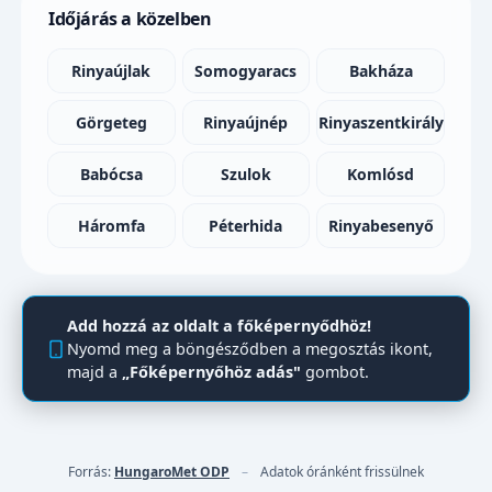
Időjárás a közelben
Rinyaújlak
Somogyaracs
Bakháza
Görgeteg
Rinyaújnép
Rinyaszentkirály
Babócsa
Szulok
Komlósd
Háromfa
Péterhida
Rinyabesenyő
Add hozzá az oldalt a főképernyődhöz!
Nyomd meg a böngésződben a megosztás ikont,
majd a
„Főképernyőhöz adás"
gombot.
Forrás:
HungaroMet ODP
–
Adatok óránként frissülnek