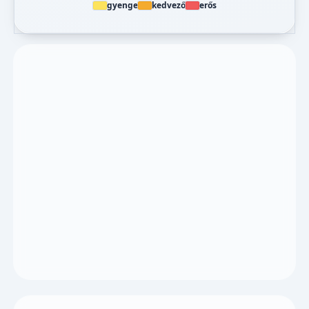
gyenge
kedvező
erős