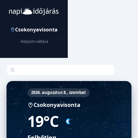
Csokonyavisonta
Helyszín váltása
Település keresése
2026. augusztus 8., szombat
Csokonyavisonta
19°C
Felhőtlen