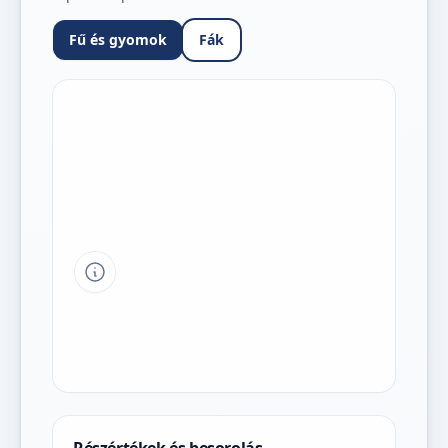
Fű és gyomok
Fák
Tipp a grafikon jelmagyarázatához