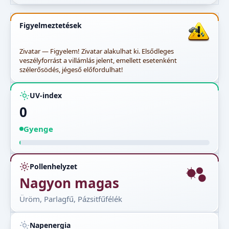
Figyelmeztetések
Zivatar — Figyelem! Zivatar alakulhat ki. Elsődleges
veszélyforrást a villámlás jelent, emellett esetenként
szélerősödés, jégeső előfordulhat!
UV-index
0
Gyenge
Pollenhelyzet
Nagyon magas
Üröm, Parlagfű, Pázsitfűfélék
Napenergia