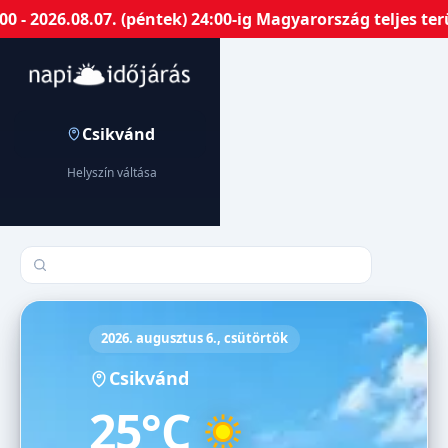
 2026.08.07. (péntek) 24:00-ig Magyarország teljes terü
Csikvánd
Helyszín váltása
Település keresése
2026. augusztus 6., csütörtök
Csikvánd
25°C