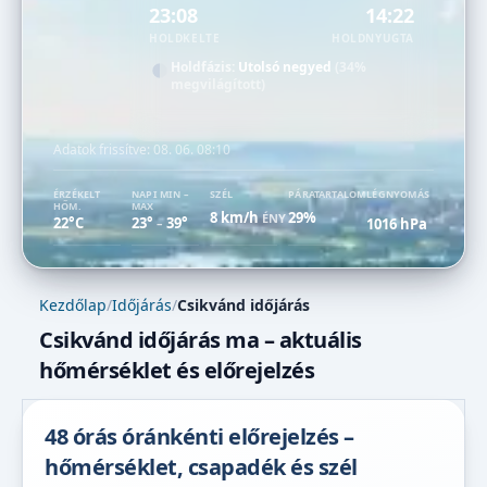
23:08
14:22
HOLDKELTE
HOLDNYUGTA
Holdfázis:
Utolsó negyed
(34%
megvilágított)
Adatok frissítve:
08. 06. 08:10
ÉRZÉKELT
NAPI MIN –
SZÉL
PÁRATARTALOM
LÉGNYOMÁS
HŐM.
MAX
8 km/h
29%
ÉNY
22°C
23°
39°
1016 hPa
–
Kezdőlap
/
Időjárás
/
Csikvánd időjárás
Csikvánd időjárás ma – aktuális
hőmérséklet és előrejelzés
48 órás óránkénti előrejelzés –
hőmérséklet, csapadék és szél