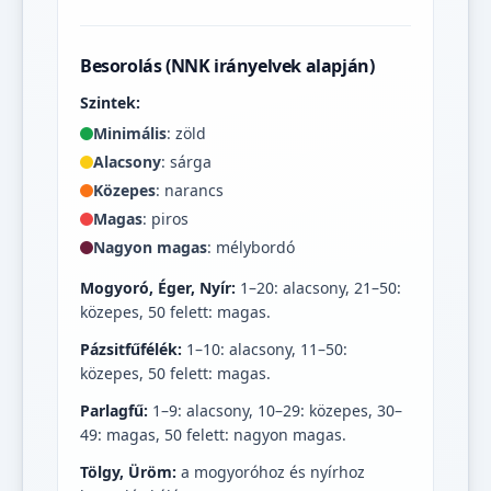
Besorolás (NNK irányelvek alapján)
Szintek:
Minimális
: zöld
Alacsony
: sárga
Közepes
: narancs
Magas
: piros
Nagyon magas
: mélybordó
Mogyoró, Éger, Nyír:
1–20: alacsony, 21–50:
közepes, 50 felett: magas.
Pázsitfűfélék:
1–10: alacsony, 11–50:
közepes, 50 felett: magas.
Parlagfű:
1–9: alacsony, 10–29: közepes, 30–
49: magas, 50 felett: nagyon magas.
Tölgy, Üröm:
a mogyoróhoz és nyírhoz