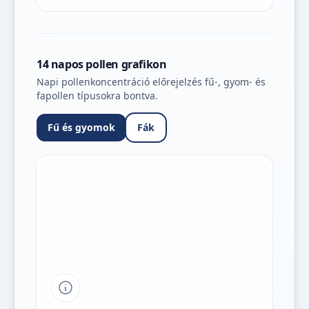
14 napos pollen grafikon
Napi pollenkoncentráció előrejelzés fű-, gyom- és
fapollen típusokra bontva.
Fű és gyomok
Fák
Tipp a grafikon jelmagyarázatához