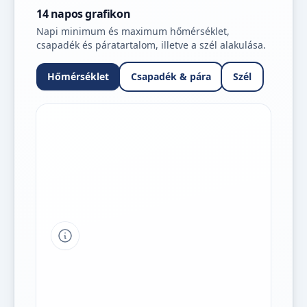
14 napos grafikon
Napi minimum és maximum hőmérséklet,
csapadék és páratartalom, illetve a szél alakulása.
Hőmérséklet
Csapadék & pára
Szél
Tipp a grafikon jelmagyarázatához