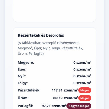
Részértékek és besorolás
(A táblázatban szereplő növénynevek:
Mogyoró, Éger, Nyír, Tölgy, Pázsitfűfélék,
Üröm, Parlagfű)
Mogyoró:
0 szem/m³
Éger:
0 szem/m³
Nyír:
0 szem/m³
Tölgy:
0 szem/m³
Pázsitfűfélék:
117,81 szem/m³
Magas
Üröm:
309,19 szem/m³
Magas
Parlagfű:
97,71 szem/m³
Nagyon magas