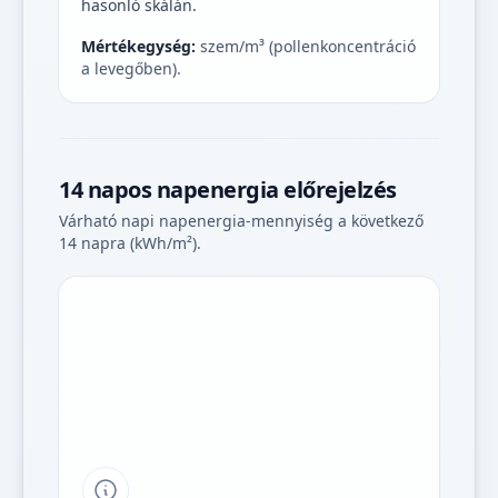
hasonló skálán.
Mértékegység:
szem/m³ (pollenkoncentráció
a levegőben).
14 napos napenergia előrejelzés
Várható napi napenergia-mennyiség a következő
14 napra (kWh/m²).