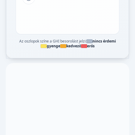
Tipp a grafikon jelmagyarázatához
Az oszlopok színe a GHI besorolást jelzi:
nincs érdemi
gyenge
kedvező
erős