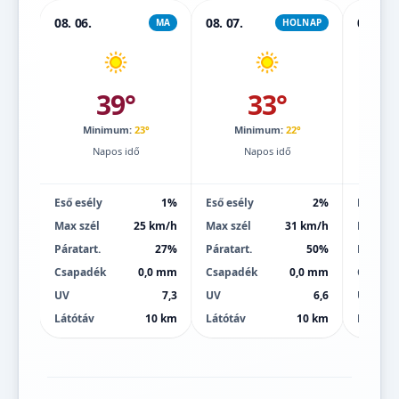
08. 06.
08. 07.
08. 08.
MA
HOLNAP
39°
33°
Minimum:
23°
Minimum:
22°
Mi
Napos idő
Napos idő
Eső esély
1%
Eső esély
2%
Eső esé
Max szél
25 km/h
Max szél
31 km/h
Max szé
Páratart.
27%
Páratart.
50%
Páratart
Csapadék
0,0 mm
Csapadék
0,0 mm
Csapad
UV
7,3
UV
6,6
UV
Látótáv
10 km
Látótáv
10 km
Látótáv