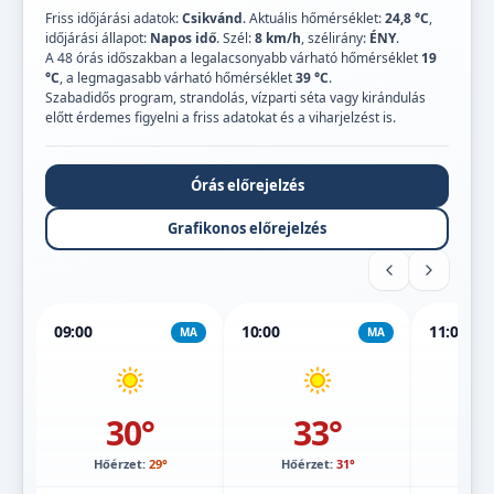
Friss időjárási adatok:
Csikvánd
. Aktuális hőmérséklet:
24,8 °C
,
időjárási állapot:
Napos idő
. Szél:
8 km/h
, szélirány:
ÉNY
.
A 48 órás időszakban a legalacsonyabb várható hőmérséklet
19
°C
, a legmagasabb várható hőmérséklet
39 °C
.
Szabadidős program, strandolás, vízparti séta vagy kirándulás
előtt érdemes figyelni a friss adatokat és a viharjelzést is.
Órás előrejelzés
Grafikonos előrejelzés
09:00
10:00
11:00
MA
MA
30°
33°
Hőérzet:
29°
Hőérzet:
31°
Hőé