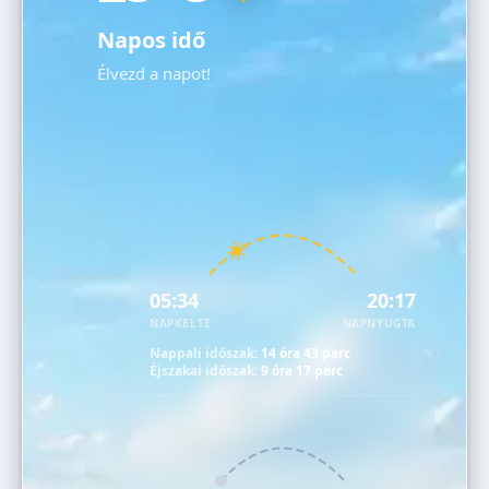
Napos idő
Élvezd a napot!
05:34
20:17
NAPKELTE
NAPNYUGTA
Nappali időszak:
14 óra 43 perc
Éjszakai időszak:
9 óra 17 perc