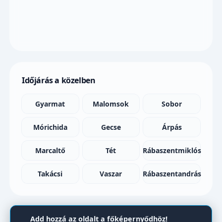
Időjárás a közelben
Gyarmat
Malomsok
Sobor
Mórichida
Gecse
Árpás
Marcaltő
Tét
Rábaszentmiklós
Takácsi
Vaszar
Rábaszentandrás
Add hozzá az oldalt a főképernyődhöz!