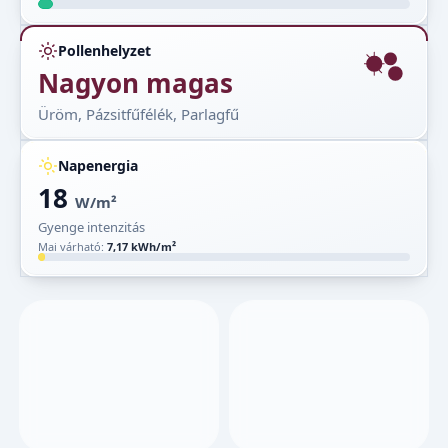
Pollenhelyzet
Nagyon magas
Üröm, Pázsitfűfélék, Parlagfű
Napenergia
18
W/m²
Gyenge intenzitás
Mai várható:
7,17 kWh/m²