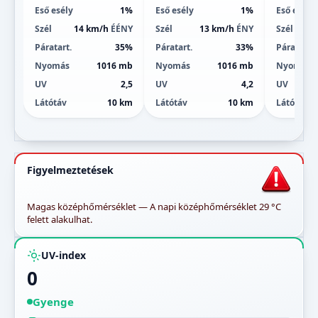
Eső esély
1%
Eső esély
1%
Eső esély
Szél
14 km/h
ÉÉNY
Szél
13 km/h
ÉNY
Szél
Páratart.
35%
Páratart.
33%
Páratart.
Nyomás
1016 mb
Nyomás
1016 mb
Nyomás
UV
2,5
UV
4,2
UV
Látótáv
10 km
Látótáv
10 km
Látótáv
Figyelmeztetések
Magas középhőmérséklet — A napi középhőmérséklet 29 °C
felett alakulhat.
UV-index
0
Gyenge