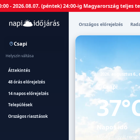
26.08.07. (péntek) 24:00-ig Magyarország teljes terület
Országos előrejelzés
Rad
Csapi
Helyszín váltása
Áttekintés
2026. augusztus 6.,
48 órás előrejelzés
Csapi
14 napos előrejelzés
37°
Települések
Országos riasztások
Napos idő
Hőség – igyál rendsz