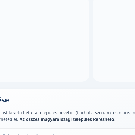
ése
st követő betűt a település nevéből (bárhol a szóban), és máris muta
rheted el.
Az összes magyarországi település kereshető.