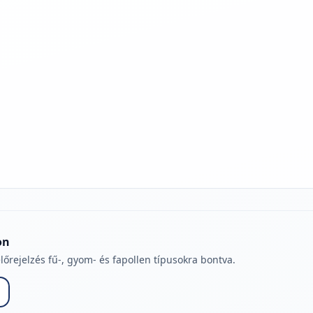
jelmagyarázatához
on
lőrejelzés fű-, gyom- és fapollen típusokra bontva.