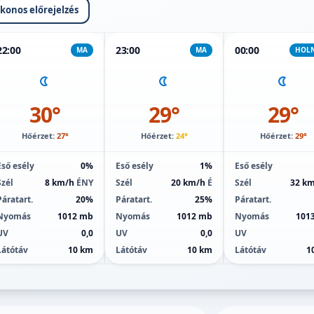
ikonos előrejelzés
22:00
23:00
00:00
MA
MA
HOL
30°
29°
29°
Hőérzet:
27°
Hőérzet:
24°
Hőérzet:
29°
Eső esély
0%
Eső esély
1%
Eső esély
Szél
8 km/h
ÉNY
Szél
20 km/h
É
Szél
32 k
Páratart.
20%
Páratart.
25%
Páratart.
Nyomás
1012 mb
Nyomás
1012 mb
Nyomás
101
UV
0,0
UV
0,0
UV
Látótáv
10 km
Látótáv
10 km
Látótáv
1