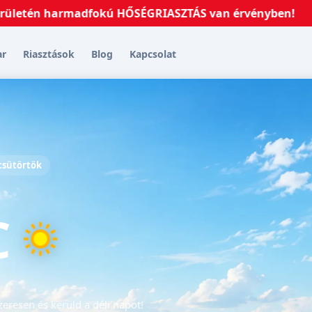
én harmadfokú HŐSÉGRIASZTÁS van érvényben!
2026.07
ar
Riasztások
Blog
Kapcsolat
 csütörtök
C
eresen és kerüld a déli napot!