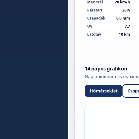
Max szél
20 km/h
Páratart.
26%
Csapadék
0,0 mm
UV
7,7
Látótáv
10 km
14 napos grafikon
Napi minimum és maximum 
Hőmérséklet
Csap