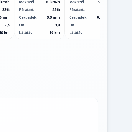
 km/h
Max szél
10 km/h
Max szél
8 km/h
Max sz
33%
Páratart.
25%
Páratart.
29%
Páratar
,0 mm
Csapadék
0,0 mm
Csapadék
0,0 mm
Csapa
7,8
UV
9,0
UV
9,0
UV
10 km
Látótáv
10 km
Látótáv
10 km
Látótá