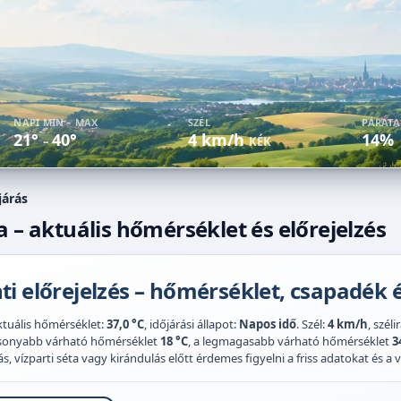
NAPI MIN – MAX
SZÉL
PÁRAT
21°
40°
4 km/h
14%
–
KÉK
járás
a – aktuális hőmérséklet és előrejelzés
i előrejelzés – hőmérséklet, csapadék é
ktuális hőmérséklet:
37,0 °C
, időjárási állapot:
Napos idő
. Szél:
4 km/h
, szél
acsonyabb várható hőmérséklet
18 °C
, a legmagasabb várható hőmérséklet
3
 vízparti séta vagy kirándulás előtt érdemes figyelni a friss adatokat és a vi