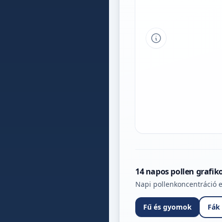
Tipp a grafikon 
14 napos pollen grafik
Napi pollenkoncentráció e
Fű és gyomok
Fák