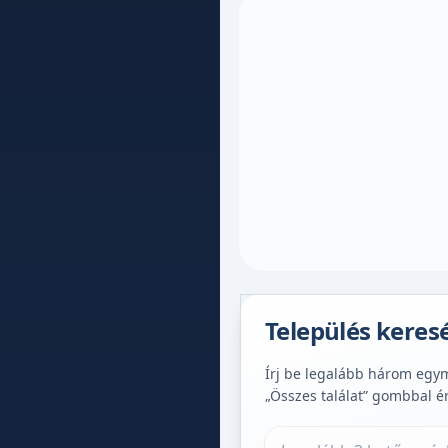
Település keres
Írj be legalább három egymá
„Összes találat” gombbal é
Település keresése