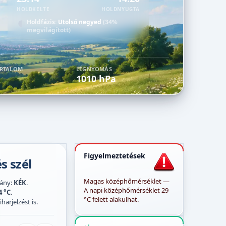
HOLDKELTE
HOLDNYUGTA
Holdfázis:
Utolsó negyed
(34%
megvilágított)
ARTALOM
LÉGNYOMÁS
1010 hPa
Figyelmeztetések
s szél
Magas középhőmérséklet —
irány:
KÉK
.
A napi középhőmérséklet 29
4 °C
.
°C felett alakulhat.
harjelzést is.