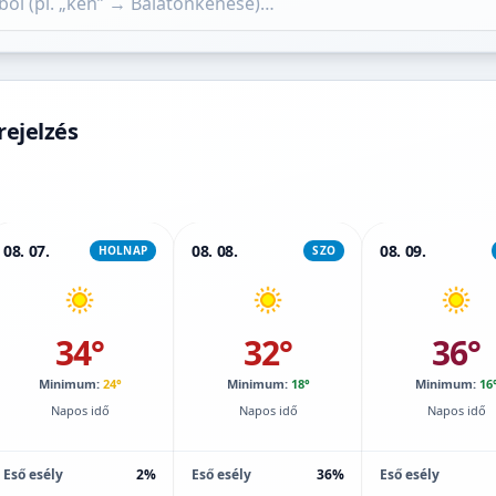
rejelzés
08. 07.
08. 08.
08. 09.
HOLNAP
SZO
34°
32°
36°
Minimum:
24°
Minimum:
18°
Minimum:
16
Napos idő
Napos idő
Napos idő
Eső esély
2%
Eső esély
36%
Eső esély