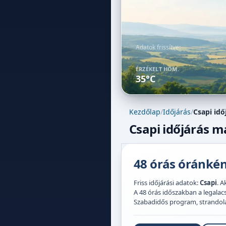
Adatok frissítve:
ÉRZÉKELT HŐM.
35°C
Kezdőlap
/
Időjárás
/
Csapi idő
Csapi időjárás m
48 órás óránként
Friss időjárási adatok:
Csapi
. A
A 48 órás időszakban a legal
Szabadidős program, strandolás,