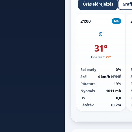
Órás előrejelzés
Graf
21:00
MA
31°
Hőérzet:
29°
Eső esély
0%
Szél
4 km/h
NYNÉ
Páratart.
19%
Nyomás
1011 mb
UV
0,0
Látótáv
10 km