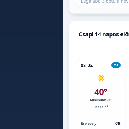
Csapi 14 napos elő
08. 06.
MA
40°
Minimum:
21°
Napos idő
Eső esély
0%