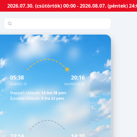
.30. (csütörtök) 00:00 - 2026.08.07. (péntek) 24:00-ig 
Település keresése
05:38
20:16
NAPKELTE
NAPNYUGTA
Nappali időszak:
14 óra 38 perc
Éjszakai időszak:
9 óra 22 perc
23:14
14:20