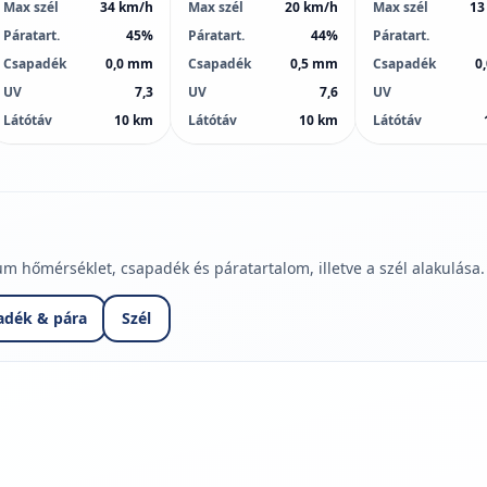
Max szél
34 km/h
Max szél
20 km/h
Max szél
13
Páratart.
45%
Páratart.
44%
Páratart.
Csapadék
0,0 mm
Csapadék
0,5 mm
Csapadék
0
UV
7,3
UV
7,6
UV
Látótáv
10 km
Látótáv
10 km
Látótáv
hőmérséklet, csapadék és páratartalom, illetve a szél alakulása.
adék & pára
Szél