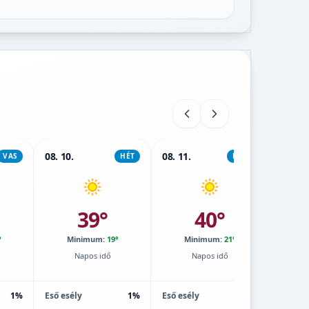
08. 10.
08. 11.
08. 12.
VAS
HÉT
KEDD
39°
40°
°
Minimum:
19°
Minimum:
21°
M
Napos idő
Napos idő
1%
Eső esély
1%
Eső esély
2%
Eső esé