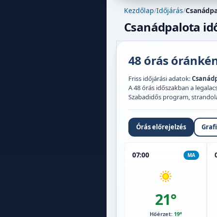
Kezdőlap
/
Időjárás
/
Csanádpa
Csanádpalota idő
48 órás óránként
Friss időjárási adatok:
Csanádp
A 48 órás időszakban a legal
Szabadidős program, strandolás,
Órás előrejelzés
Graf
07:00
MA
21°
Hőérzet:
19°