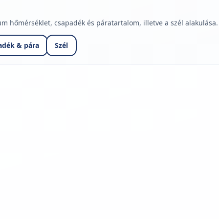
hőmérséklet, csapadék és páratartalom, illetve a szél alakulása.
adék & pára
Szél
jelmagyarázatához