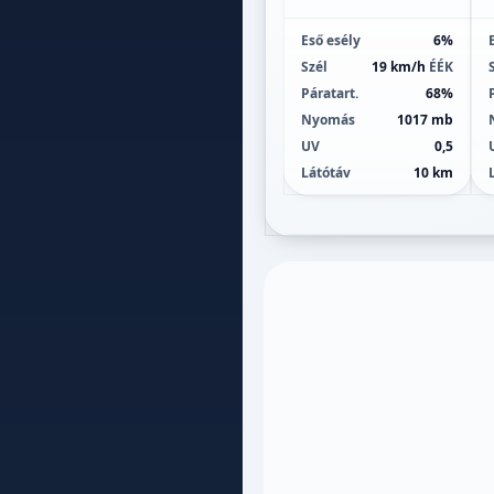
Eső esély
6%
Szél
19 km/h
ÉÉK
Páratart.
68%
Nyomás
1017 mb
UV
0,5
Látótáv
10 km