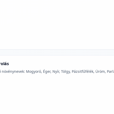
jelmagyarázatához
rolás
 növénynevek: Mogyoró, Éger, Nyír, Tölgy, Pázsitfűfélék, Üröm, Parl