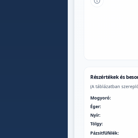
Tipp a grafikon 
Részértékek és beso
(A táblázatban szereplő
Mogyoró:
Éger:
Nyír:
Tölgy:
Pázsitfűfélék: