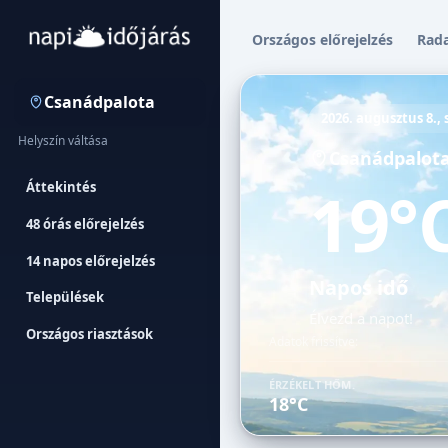
Országos előrejelzés
Rad
Csanádpalota
2026. augusztus 8.,
Helyszín váltása
Csanádpalot
19°
Áttekintés
48 órás előrejelzés
14 napos előrejelzés
Napos idő
Települések
Élvezd a napot!
Országos riasztások
Adatok frissítve:
ÉRZÉKELT HŐM.
18°C