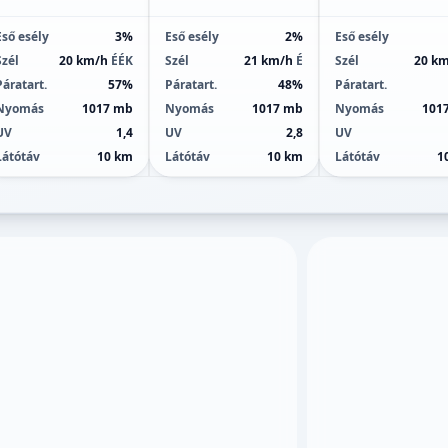
Eső esély
3%
Eső esély
2%
Eső esély
Szél
20 km/h
ÉÉK
Szél
21 km/h
É
Szél
20 k
Páratart.
57%
Páratart.
48%
Páratart.
Nyomás
1017 mb
Nyomás
1017 mb
Nyomás
101
UV
1,4
UV
2,8
UV
Látótáv
10 km
Látótáv
10 km
Látótáv
1