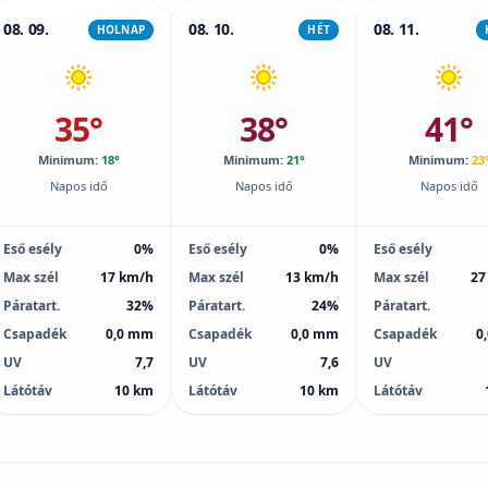
08. 09.
08. 10.
08. 11.
HOLNAP
HÉT
35°
38°
41°
Minimum:
18°
Minimum:
21°
Minimum:
23
Napos idő
Napos idő
Napos idő
Eső esély
0%
Eső esély
0%
Eső esély
Max szél
17 km/h
Max szél
13 km/h
Max szél
27
Páratart.
32%
Páratart.
24%
Páratart.
Csapadék
0,0 mm
Csapadék
0,0 mm
Csapadék
0
UV
7,7
UV
7,6
UV
Látótáv
10 km
Látótáv
10 km
Látótáv