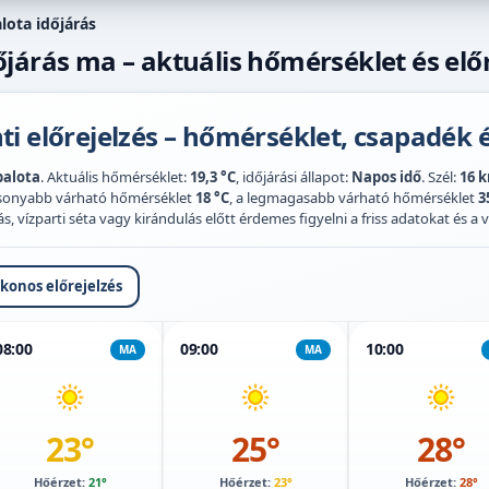
lota időjárás
járás ma – aktuális hőmérséklet és előr
i előrejelzés – hőmérséklet, csapadék é
alota
. Aktuális hőmérséklet:
19,3 °C
, időjárási állapot:
Napos idő
. Szél:
16 
acsonyabb várható hőmérséklet
18 °C
, a legmagasabb várható hőmérséklet
3
 vízparti séta vagy kirándulás előtt érdemes figyelni a friss adatokat és a vi
ikonos előrejelzés
08:00
09:00
10:00
MA
MA
23°
25°
28°
Hőérzet:
21°
Hőérzet:
23°
Hőérzet:
28°