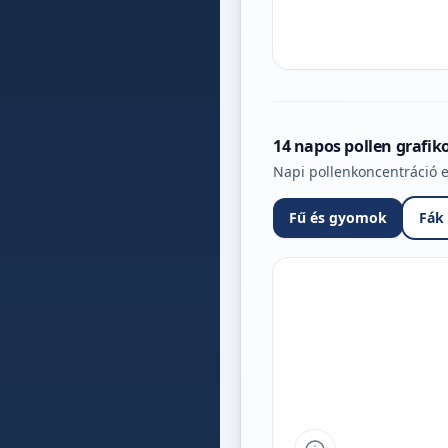
14 napos pollen grafik
Napi pollenkoncentráció e
Fű és gyomok
Fák