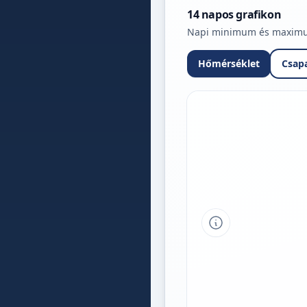
14 napos grafikon
Napi minimum és maximum 
Hőmérséklet
Csap
Tipp a grafikon 