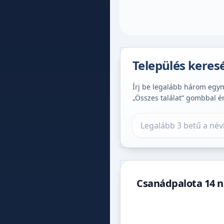
Település keres
Írj be legalább három egymá
„Összes találat” gombbal é
Település keresése
Csanádpalota 14 n