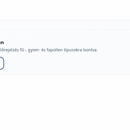
on
lőrejelzés fű-, gyom- és fapollen típusokra bontva.