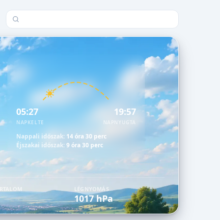
Település keresése
05:27
19:57
NAPKELTE
NAPNYUGTA
Nappali időszak:
14 óra 30 perc
Éjszakai időszak:
9 óra 30 perc
ARTALOM
LÉGNYOMÁS
1017 hPa