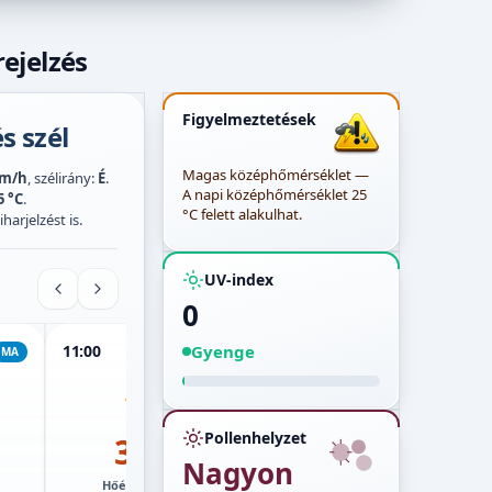
ejelzés
Figyelmeztetések
s szél
Magas középhőmérséklet —
km/h
, szélirány:
É
.
A napi középhőmérséklet 25
5 °C
.
°C felett alakulhat.
harjelzést is.
UV-index
0
Gyenge
11:00
12:00
13:00
MA
MA
MA
Pollenhelyzet
30°
31°
Nagyon
Hőérzet:
27°
Hőérzet:
28°
Hő