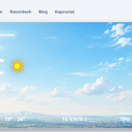
ar
Riasztások
Blog
Kapcsolat
 szombat
a
C
NAPI MIN – MAX
SZÉL
PÁRAT
19°
34°
16 km/h
79%
–
É