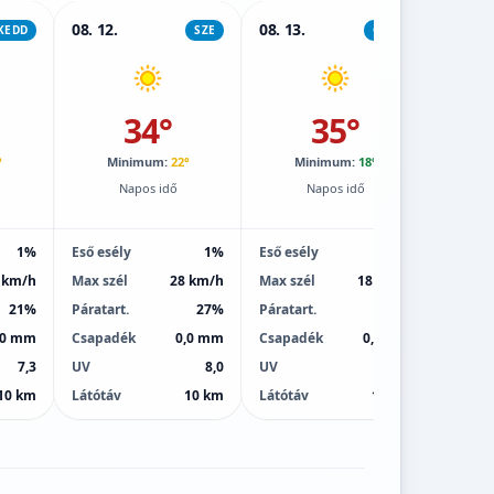
08. 12.
08. 13.
08. 14.
KEDD
SZE
CSÜT
34°
35°
°
Minimum:
22°
Minimum:
18°
M
Napos idő
Napos idő
1%
Eső esély
1%
Eső esély
1%
Eső esé
 km/h
Max szél
28 km/h
Max szél
18 km/h
Max sz
21%
Páratart.
27%
Páratart.
23%
Páratar
,0 mm
Csapadék
0,0 mm
Csapadék
0,0 mm
Csapa
7,3
UV
8,0
UV
8,0
UV
10 km
Látótáv
10 km
Látótáv
10 km
Látótá