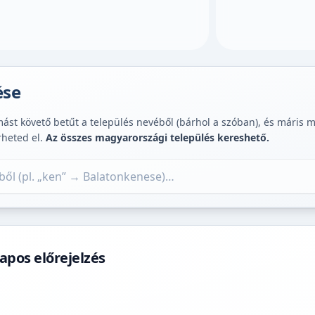
ése
st követő betűt a település nevéből (bárhol a szóban), és máris muta
rheted el.
Az összes magyarországi település kereshető.
apos előrejelzés