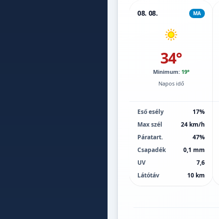
08. 08.
MA
34°
Minimum:
19°
Napos idő
Eső esély
17%
Max szél
24 km/h
Páratart.
47%
Csapadék
0,1 mm
UV
7,6
Látótáv
10 km