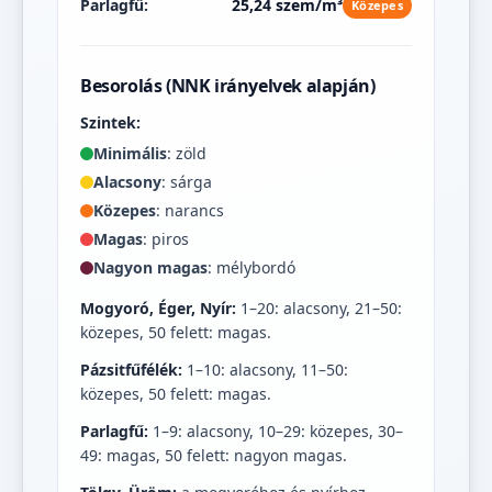
Parlagfű:
25,24 szem/m³
Közepes
Besorolás (NNK irányelvek alapján)
Szintek:
Minimális
: zöld
Alacsony
: sárga
Közepes
: narancs
Magas
: piros
Nagyon magas
: mélybordó
Mogyoró, Éger, Nyír:
1–20: alacsony, 21–50:
közepes, 50 felett: magas.
Pázsitfűfélék:
1–10: alacsony, 11–50:
közepes, 50 felett: magas.
Parlagfű:
1–9: alacsony, 10–29: közepes, 30–
49: magas, 50 felett: nagyon magas.