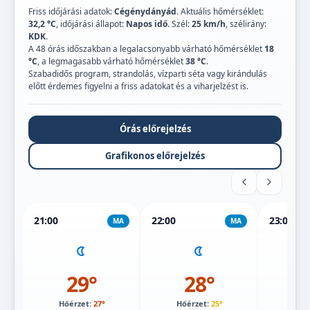
Friss időjárási adatok:
Cégénydányád
. Aktuális hőmérséklet:
32,2 °C
, időjárási állapot:
Napos idő
. Szél:
25 km/h
, szélirány:
KDK
.
A 48 órás időszakban a legalacsonyabb várható hőmérséklet
18
°C
, a legmagasabb várható hőmérséklet
38 °C
.
Szabadidős program, strandolás, vízparti séta vagy kirándulás
előtt érdemes figyelni a friss adatokat és a viharjelzést is.
Órás előrejelzés
Grafikonos előrejelzés
21:00
22:00
23:00
MA
MA
29°
28°
Hőérzet:
27°
Hőérzet:
25°
Hőé