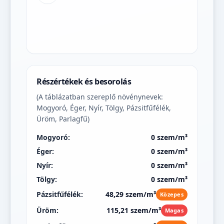
Részértékek és besorolás
(A táblázatban szereplő növénynevek:
Mogyoró, Éger, Nyír, Tölgy, Pázsitfűfélék,
Üröm, Parlagfű)
Mogyoró:
0 szem/m³
Éger:
0 szem/m³
Nyír:
0 szem/m³
Tölgy:
0 szem/m³
Pázsitfűfélék:
48,29 szem/m³
Közepes
Üröm:
115,21 szem/m³
Magas