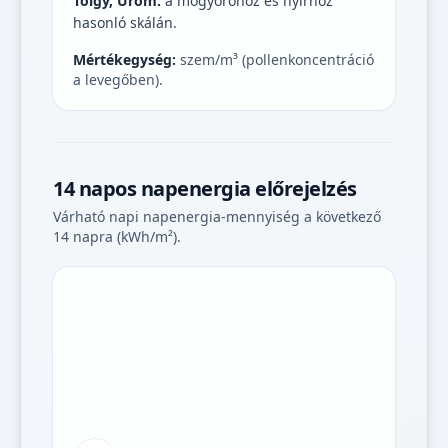
Tölgy, Üröm:
a mogyoróhoz és nyírhoz
hasonló skálán.
Mértékegység:
szem/m³ (pollenkoncentráció
a levegőben).
14 napos napenergia előrejelzés
Várható napi napenergia-mennyiség a következő
14 napra (kWh/m²).