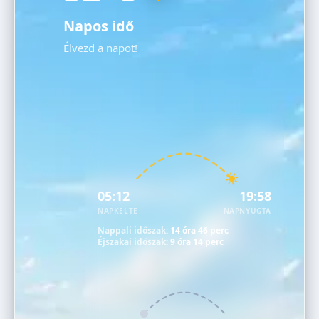
Napos idő
Élvezd a napot!
05:12
19:58
NAPKELTE
NAPNYUGTA
Nappali időszak:
14 óra 46 perc
Éjszakai időszak:
9 óra 14 perc