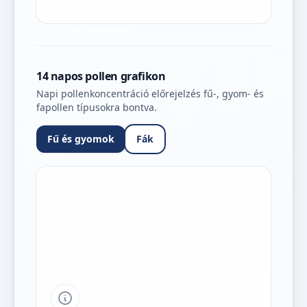
14 napos pollen grafikon
Napi pollenkoncentráció előrejelzés fű-, gyom- és
fapollen típusokra bontva.
Fű és gyomok
Fák
Tipp a grafikon jelmagyarázatához