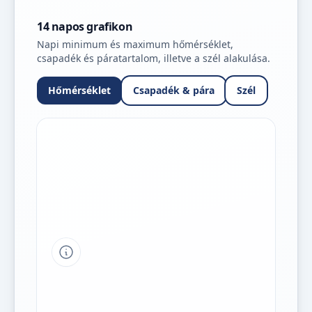
14 napos grafikon
Napi minimum és maximum hőmérséklet,
csapadék és páratartalom, illetve a szél alakulása.
Hőmérséklet
Csapadék & pára
Szél
Tipp a grafikon jelmagyarázatához