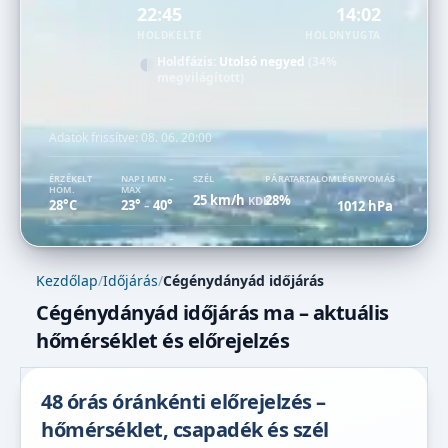
22:45
14:02
HOLDKELTE
HOLDNYUGTA
Holdfázis:
Utolsó negyed
(34%
megvilágított)
Adatok frissítve:
08. 06. 20:00
ÉRZÉKELT
NAPI MIN –
SZÉL
PÁRATARTALOM
LÉGNYOMÁS
HŐM.
MAX
25 km/h
28%
KDK
28°C
23°
40°
1012 hPa
–
Kezdőlap
/
Időjárás
/
Cégénydányád időjárás
Cégénydányád időjárás ma – aktuális
hőmérséklet és előrejelzés
48 órás óránkénti előrejelzés –
hőmérséklet, csapadék és szél