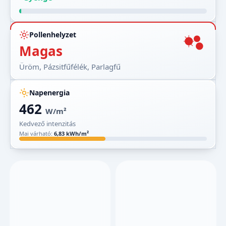
Pollenhelyzet
Magas
Üröm, Pázsitfűfélék, Parlagfű
Napenergia
462
W/m²
Kedvező intenzitás
Mai várható:
6,83 kWh/m²