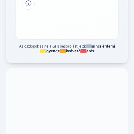
Tipp a grafikon jelmagyarázatához
Az oszlopok színe a GHI besorolást jelzi:
nincs érdemi
gyenge
kedvező
erős