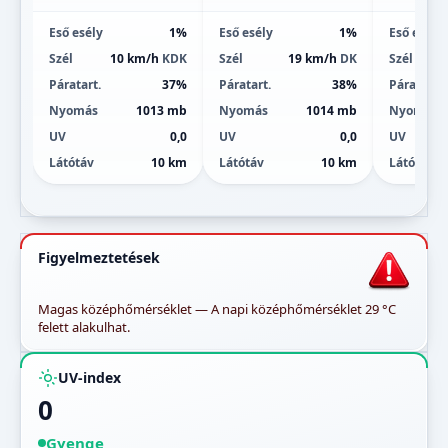
Eső esély
1%
Eső esély
1%
Eső esély
Szél
10 km/h
KDK
Szél
19 km/h
DK
Szél
Páratart.
37%
Páratart.
38%
Páratart.
Nyomás
1013 mb
Nyomás
1014 mb
Nyomás
UV
0,0
UV
0,0
UV
Látótáv
10 km
Látótáv
10 km
Látótáv
Figyelmeztetések
Magas középhőmérséklet — A napi középhőmérséklet 29 °C
felett alakulhat.
UV-index
0
Gyenge