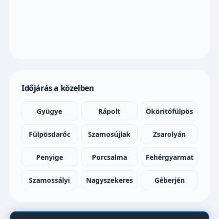
Időjárás a közelben
Gyügye
Rápolt
Ököritófülpös
Fülpösdaróc
Szamosújlak
Zsarolyán
Penyige
Porcsalma
Fehérgyarmat
Szamossályi
Nagyszekeres
Géberjén