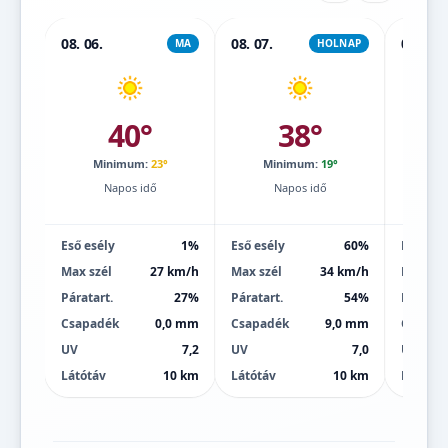
08. 06.
08. 07.
08. 08.
MA
HOLNAP
40°
38°
Minimum:
23°
Minimum:
19°
Mi
Napos idő
Napos idő
Eső esély
1%
Eső esély
60%
Eső esé
Max szél
27 km/h
Max szél
34 km/h
Max szé
Páratart.
27%
Páratart.
54%
Páratart
Csapadék
0,0 mm
Csapadék
9,0 mm
Csapad
UV
7,2
UV
7,0
UV
Látótáv
10 km
Látótáv
10 km
Látótáv