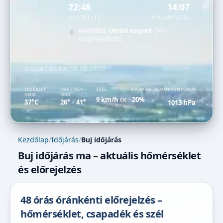
22:48
14:07
HOLDKELTE
HOLDNYUGTA
Holdfázis:
Utolsó negyed
(34%
megvilágított)
Adatok frissítve:
08. 06. 17:50
ÉRZÉKELT
NAPI MIN –
SZÉL
PÁRATARTALOM
LÉGNYOMÁS
HŐM.
MAX
9 km/h
20%
ÉK
37°C
26°
41°
1013 hPa
–
Kezdőlap
/
Időjárás
/
Buj időjárás
Buj időjárás ma – aktuális hőmérséklet
és előrejelzés
48 órás óránkénti előrejelzés –
hőmérséklet, csapadék és szél