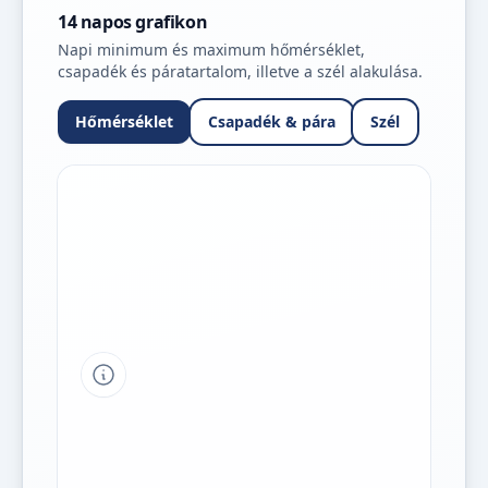
14 napos grafikon
Napi minimum és maximum hőmérséklet,
csapadék és páratartalom, illetve a szél alakulása.
Hőmérséklet
Csapadék & pára
Szél
Tipp a grafikon jelmagyarázatához