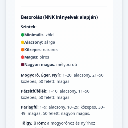
Besorolás (NNK irányelvek alapján)
Szintek:
Minimális
: zöld
Alacsony
: sárga
Közepes
: narancs
Magas
: piros
Nagyon magas
: mélybordó
Mogyoró, Éger, Nyír:
1–20: alacsony, 21–50:
közepes, 50 felett: magas.
Pázsitfűfélék:
1–10: alacsony, 11–50:
közepes, 50 felett: magas.
Parlagfű:
1–9: alacsony, 10–29: közepes, 30–
49: magas, 50 felett: nagyon magas.
Tölgy, Üröm:
a mogyoróhoz és nyírhoz