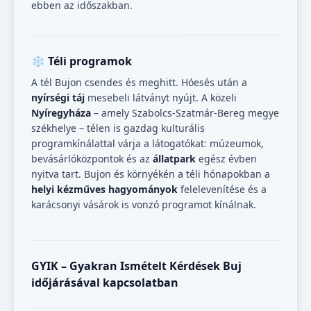
ebben az időszakban.
❄️ Téli programok
A tél Bujon csendes és meghitt. Hóesés után a
nyírségi táj
mesebeli látványt nyújt. A közeli
Nyíregyháza
– amely Szabolcs-Szatmár-Bereg megye
székhelye – télen is gazdag kulturális
programkínálattal várja a látogatókat: múzeumok,
bevásárlóközpontok és az
állatpark
egész évben
nyitva tart. Bujon és környékén a téli hónapokban a
helyi kézműves hagyományok
felelevenítése és a
karácsonyi vásárok is vonzó programot kínálnak.
GYIK – Gyakran Ismételt Kérdések Buj
időjárásával kapcsolatban