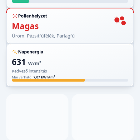
Pollenhelyzet
Magas
Üröm, Pázsitfűfélék, Parlagfű
Napenergia
631
W/m²
Kedvező intenzitás
Mai várható:
7,07 kWh/m²