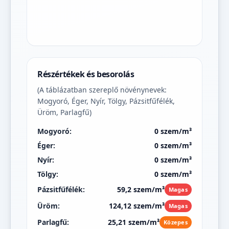
Részértékek és besorolás
(A táblázatban szereplő növénynevek:
Mogyoró, Éger, Nyír, Tölgy, Pázsitfűfélék,
Üröm, Parlagfű)
Mogyoró:
0 szem/m³
Éger:
0 szem/m³
Nyír:
0 szem/m³
Tölgy:
0 szem/m³
Pázsitfűfélék:
59,2 szem/m³
Magas
Üröm:
124,12 szem/m³
Magas
Parlagfű:
25,21 szem/m³
Közepes