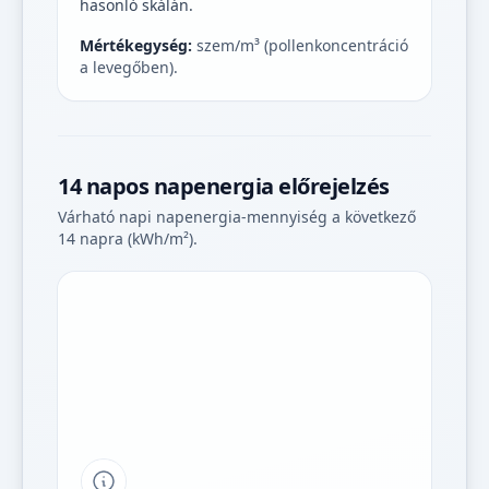
hasonló skálán.
Mértékegység:
szem/m³ (pollenkoncentráció
a levegőben).
14 napos napenergia előrejelzés
Várható napi napenergia-mennyiség a következő
14 napra (kWh/m²).