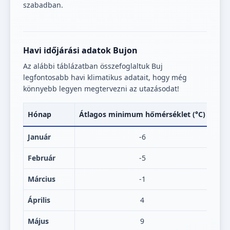
szabadban.
Havi időjárási adatok Bujon
Az alábbi táblázatban összefoglaltuk Buj
legfontosabb havi klimatikus adatait, hogy még
könnyebb legyen megtervezni az utazásodat!
Hónap
Átlagos minimum hőmérséklet (°C)
Átl
Január
-6
Február
-5
Március
-1
Április
4
Május
9