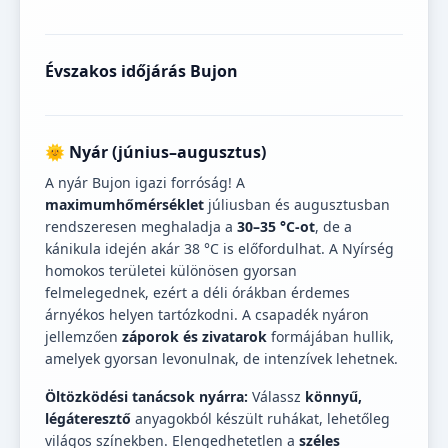
Évszakos időjárás Bujon
🌞 Nyár (június–augusztus)
A nyár Bujon igazi forróság! A
maximumhőmérséklet
júliusban és augusztusban
rendszeresen meghaladja a
30–35 °C-ot
, de a
kánikula idején akár 38 °C is előfordulhat. A Nyírség
homokos területei különösen gyorsan
felmelegednek, ezért a déli órákban érdemes
árnyékos helyen tartózkodni. A csapadék nyáron
jellemzően
záporok és zivatarok
formájában hullik,
amelyek gyorsan levonulnak, de intenzívek lehetnek.
Öltözködési tanácsok nyárra:
Válassz
könnyű,
légáteresztő
anyagokból készült ruhákat, lehetőleg
világos színekben. Elengedhetetlen a
széles