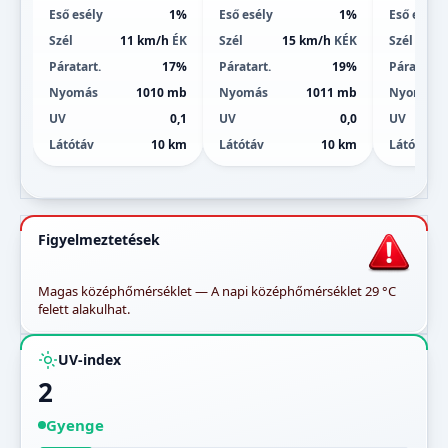
Eső esély
1%
Eső esély
1%
Eső esély
Szél
11 km/h
ÉK
Szél
15 km/h
KÉK
Szél
Páratart.
17%
Páratart.
19%
Páratart.
Nyomás
1010 mb
Nyomás
1011 mb
Nyomás
UV
0,1
UV
0,0
UV
Látótáv
10 km
Látótáv
10 km
Látótáv
Figyelmeztetések
Magas középhőmérséklet — A napi középhőmérséklet 29 °C
felett alakulhat.
UV-index
2
Gyenge