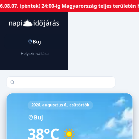
7. (péntek) 24:00-ig Magyarország teljes területén harm
Buj
Helyszín váltása
Település keresése
2026. augusztus 6., csütörtök
Buj
38°C