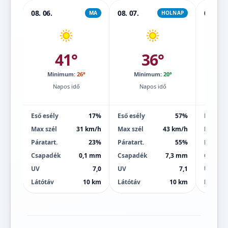
08. 06.
08. 07.
08. 08.
MA
HOLNAP
41°
36°
Minimum:
26°
Minimum:
20°
Mi
Napos idő
Napos idő
Eső esély
17%
Eső esély
57%
Eső esé
Max szél
31 km/h
Max szél
43 km/h
Max szé
Páratart.
23%
Páratart.
55%
Páratart
Csapadék
0,1 mm
Csapadék
7,3 mm
Csapad
UV
7,0
UV
7,1
UV
Látótáv
10 km
Látótáv
10 km
Látótáv