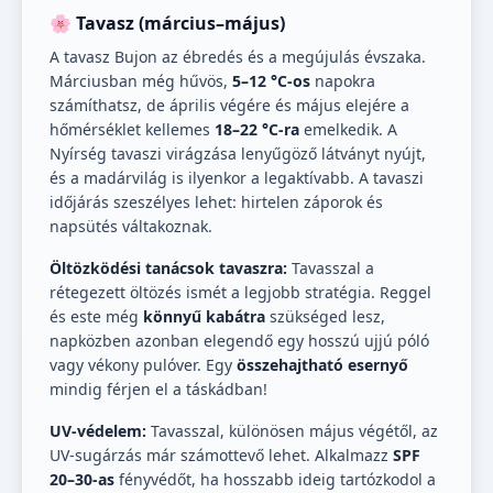
🌸 Tavasz (március–május)
A tavasz Bujon az ébredés és a megújulás évszaka.
Márciusban még hűvös,
5–12 °C-os
napokra
számíthatsz, de április végére és május elejére a
hőmérséklet kellemes
18–22 °C-ra
emelkedik. A
Nyírség tavaszi virágzása lenyűgöző látványt nyújt,
és a madárvilág is ilyenkor a legaktívabb. A tavaszi
időjárás szeszélyes lehet: hirtelen záporok és
napsütés váltakoznak.
Öltözködési tanácsok tavaszra:
Tavasszal a
rétegezett öltözés ismét a legjobb stratégia. Reggel
és este még
könnyű kabátra
szükséged lesz,
napközben azonban elegendő egy hosszú ujjú póló
vagy vékony pulóver. Egy
összehajtható esernyő
mindig férjen el a táskádban!
UV-védelem:
Tavasszal, különösen május végétől, az
UV-sugárzás már számottevő lehet. Alkalmazz
SPF
20–30-as
fényvédőt, ha hosszabb ideig tartózkodol a