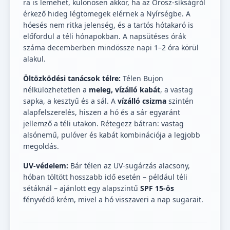
ra is lemehet, különösen akkor, ha az Orosz-síkságról
érkező hideg légtömegek elérnek a Nyírségbe. A
hóesés nem ritka jelenség, és a tartós hótakaró is
előfordul a téli hónapokban. A napsütéses órák
száma decemberben mindössze napi 1–2 óra körül
alakul.
Öltözködési tanácsok télre:
Télen Bujon
nélkülözhetetlen a
meleg, vízálló kabát
, a vastag
sapka, a kesztyű és a sál. A
vízálló csizma
szintén
alapfelszerelés, hiszen a hó és a sár egyaránt
jellemző a téli utakon. Rétegezz bátran: vastag
alsónemű, pulóver és kabát kombinációja a legjobb
megoldás.
UV-védelem:
Bár télen az UV-sugárzás alacsony,
hóban töltött hosszabb idő esetén – például téli
sétáknál – ajánlott egy alapszintű
SPF 15-ös
fényvédő krém, mivel a hó visszaveri a nap sugarait.