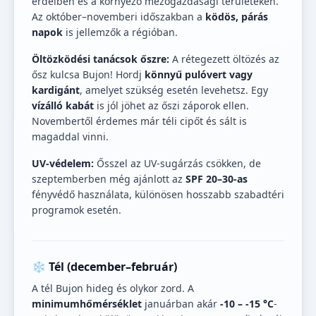
erdeiben és a környező mezőgazdasági területeken.
Az október–novemberi időszakban a
ködös, párás
napok
is jellemzők a régióban.
Öltözködési tanácsok őszre:
A rétegezett öltözés az
ősz kulcsa Bujon! Hordj
könnyű pulóvert vagy
kardigánt
, amelyet szükség esetén levehetsz. Egy
vízálló kabát
is jól jöhet az őszi záporok ellen.
Novembertől érdemes már téli cipőt és sált is
magaddal vinni.
UV-védelem:
Ősszel az UV-sugárzás csökken, de
szeptemberben még ajánlott az
SPF 20–30-as
fényvédő használata, különösen hosszabb szabadtéri
programok esetén.
❄️ Tél (december–február)
A tél Bujon hideg és olykor zord. A
minimumhőmérséklet
januárban akár
-10 – -15 °C
-