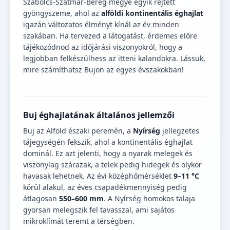
Szabolcs-Szatmár-Bereg megye egyik rejtett
gyöngyszeme, ahol az
alföldi kontinentális éghajlat
igazán változatos élményt kínál az év minden
szakában. Ha tervezed a látogatást, érdemes előre
tájékozódnod az időjárási viszonyokról, hogy a
legjobban felkészülhess az itteni kalandokra. Lássuk,
mire számíthatsz Bujon az egyes évszakokban!
Buj éghajlatának általános jellemzői
Buj az Alföld északi peremén, a
Nyírség
jellegzetes
tájegységén fekszik, ahol a kontinentális éghajlat
dominál. Ez azt jelenti, hogy a nyarak melegek és
viszonylag szárazak, a telek pedig hidegek és olykor
havasak lehetnek. Az évi középhőmérséklet
9–11 °C
körül alakul, az éves csapadékmennyiség pedig
átlagosan
550–600 mm
. A Nyírség homokos talaja
gyorsan melegszik fel tavasszal, ami sajátos
mikroklímát teremt a térségben.