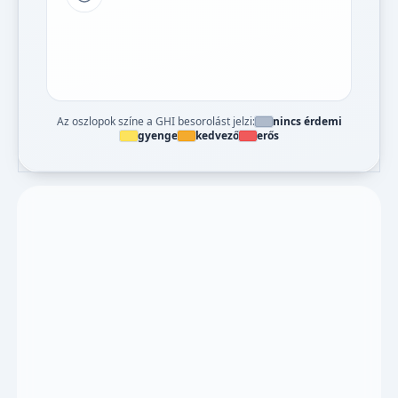
Tipp a grafikon jelmagyarázatához
Az oszlopok színe a GHI besorolást jelzi:
nincs érdemi
gyenge
kedvező
erős