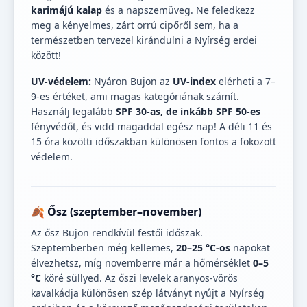
karimájú kalap
és a napszemüveg. Ne feledkezz
meg a kényelmes, zárt orrú cipőről sem, ha a
természetben tervezel kirándulni a Nyírség erdei
között!
UV-védelem:
Nyáron Bujon az
UV-index
elérheti a 7–
9-es értéket, ami magas kategóriának számít.
Használj legalább
SPF 30-as, de inkább SPF 50-es
fényvédőt, és vidd magaddal egész nap! A déli 11 és
15 óra közötti időszakban különösen fontos a fokozott
védelem.
🍂 Ősz (szeptember–november)
Az ősz Bujon rendkívül festői időszak.
Szeptemberben még kellemes,
20–25 °C-os
napokat
élvezhetsz, míg novemberre már a hőmérséklet
0–5
°C
köré süllyed. Az őszi levelek aranyos-vörös
kavalkádja különösen szép látványt nyújt a Nyírség