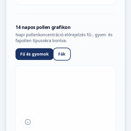
14 napos pollen grafikon
Napi pollenkoncentráció előrejelzés fű-, gyom- és
fapollen típusokra bontva.
Fű és gyomok
Fák
Tipp a grafikon jelmagyarázatához