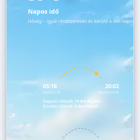
Napos idő
Hőség – igyál rendszeresen és kerüld a déli napot!
05:16
20:02
NAPKELTE
NAPNYUGTA
Nappali időszak:
14 óra 46 perc
Éjszakai időszak:
9 óra 14 perc