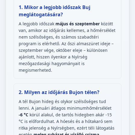
1. Mikor a legjobb időszak Buj
meglátogatására?
A legjobb időszak
május és szeptember
között
van, amikor az időjárás kellemes, a hőmérséklet
nem szélsőséges, és számos szabadtéri
program is elérhető. Az őszi almaszüret ideje –
szeptember vége, október eleje – különösen
ajánlott, hiszen ilyenkor a Nyírség
mezőgazdasági hagyományait is
megismerheted.
2. Milyen az időjárás Bujon télen?
A tél Bujon hideg és olykor szélsőséges tud
lenni. A januári átlagos minimumhőmérséklet
-6 °C
körül alakul, de tartós hidegben akár -15
°C is előfordulhat. A hóesés és a hótakaró sem
ritka jelenség a Nyírségben, ezért téli látogatás
esetén
meleg ruházat és vízálló csizma