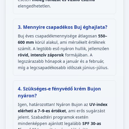
elengedhetetlen.
3. Mennyire csapadékos Buj éghajlata?
Buj éves csapadékmennyisége átlagosan
550–
600 mm
körül alakul, ami mérsékelt értéknek
számít. A legtöbb eső nyáron hullik, jellemzően
rövid, intenzív záporok
formájában. A
legszárazabb hónapok a január és a február,
míg a legcsapadékosabb időszak június–július.
4. Szükséges-e fényvédő krém Bujon
nyáron?
Igen, határozottan! Nyáron Bujon az
UV-index
elérheti a 7–9-es értéket
, ami erős sugárzást
jelent. Szabadtéri programok esetén
mindenképpen ajánlott legalább
SPF 30-as