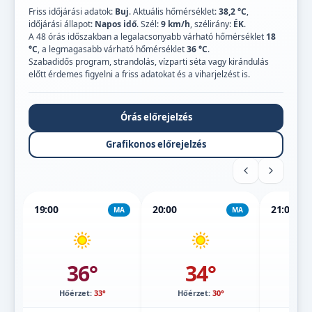
Friss időjárási adatok:
Buj
. Aktuális hőmérséklet:
38,2 °C
,
időjárási állapot:
Napos idő
. Szél:
9 km/h
, szélirány:
ÉK
.
A 48 órás időszakban a legalacsonyabb várható hőmérséklet
18
°C
, a legmagasabb várható hőmérséklet
36 °C
.
Szabadidős program, strandolás, vízparti séta vagy kirándulás
előtt érdemes figyelni a friss adatokat és a viharjelzést is.
Órás előrejelzés
Grafikonos előrejelzés
19:00
20:00
21:00
MA
MA
36°
34°
Hőérzet:
33°
Hőérzet:
30°
Hőé