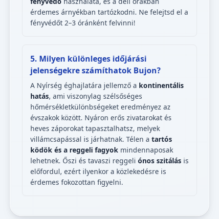
fényvédő
használata, és a déli órákban
érdemes árnyékban tartózkodni. Ne felejtsd el a
fényvédőt 2–3 óránként felvinni!
5. Milyen különleges időjárási
jelenségekre számíthatok Bujon?
A Nyírség éghajlatára jellemző a
kontinentális
hatás
, ami viszonylag szélsőséges
hőmérsékletkülönbségeket eredményez az
évszakok között. Nyáron erős zivatarokat és
heves záporokat tapasztalhatsz, melyek
villámcsapással is járhatnak. Télen a
tartós
ködök és a reggeli fagyok
mindennaposak
lehetnek. Őszi és tavaszi reggeli
ónos szitálás
is
előfordul, ezért ilyenkor a közlekedésre is
érdemes fokozottan figyelni.