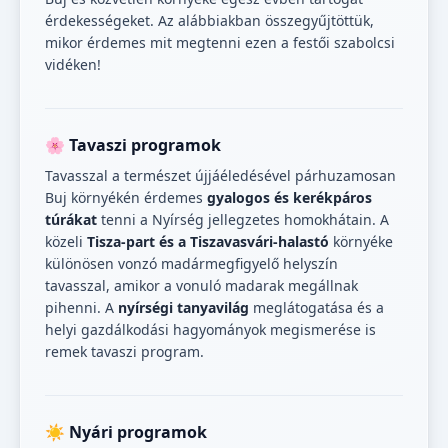
érdekességeket. Az alábbiakban összegyűjtöttük,
mikor érdemes mit megtenni ezen a festői szabolcsi
vidéken!
🌸 Tavaszi programok
Tavasszal a természet újjáéledésével párhuzamosan
Buj környékén érdemes
gyalogos és kerékpáros
túrákat
tenni a Nyírség jellegzetes homokhátain. A
közeli
Tisza-part és a Tiszavasvári-halastó
környéke
különösen vonzó madármegfigyelő helyszín
tavasszal, amikor a vonuló madarak megállnak
pihenni. A
nyírségi tanyavilág
meglátogatása és a
helyi gazdálkodási hagyományok megismerése is
remek tavaszi program.
☀️ Nyári programok