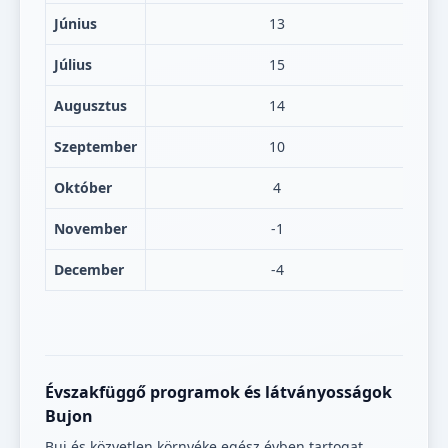
Június
13
Július
15
Augusztus
14
Szeptember
10
Október
4
November
-1
December
-4
Évszakfüggő programok és látványosságok
Bujon
Buj és közvetlen környéke egész évben tartogat