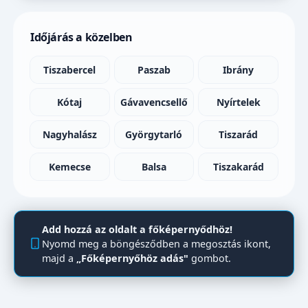
Időjárás a közelben
Tiszabercel
Paszab
Ibrány
Kótaj
Gávavencsellő
Nyírtelek
Nagyhalász
Györgytarló
Tiszarád
Kemecse
Balsa
Tiszakarád
Add hozzá az oldalt a főképernyődhöz!
Nyomd meg a böngésződben a megosztás ikont,
majd a
„Főképernyőhöz adás"
gombot.