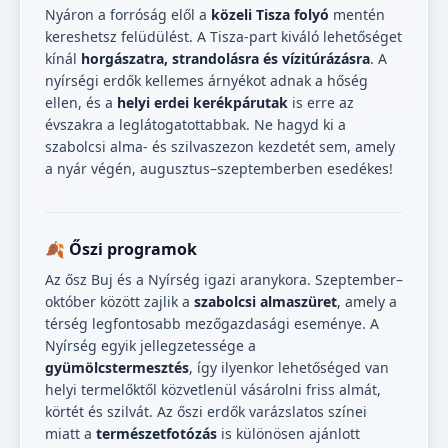
Nyáron a forróság elől a
közeli Tisza folyó
mentén
kereshetsz felüdülést. A Tisza-part kiváló lehetőséget
kínál
horgászatra, strandolásra és vízitúrázásra
. A
nyírségi erdők kellemes árnyékot adnak a hőség
ellen, és a
helyi erdei kerékpárutak
is erre az
évszakra a leglátogatottabbak. Ne hagyd ki a
szabolcsi alma- és szilvaszezon kezdetét sem, amely
a nyár végén, augusztus–szeptemberben esedékes!
🍂 Őszi programok
Az ősz Buj és a Nyírség igazi aranykora. Szeptember–
október között zajlik a
szabolcsi almaszüret
, amely a
térség legfontosabb mezőgazdasági eseménye. A
Nyírség egyik jellegzetessége a
gyümölcstermesztés
, így ilyenkor lehetőséged van
helyi termelőktől közvetlenül vásárolni friss almát,
körtét és szilvát. Az őszi erdők varázslatos színei
miatt a
természetfotózás
is különösen ajánlott