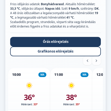
Friss időjárási adatok:
Bonyhádvarasd
. Aktuális hőmérséklet:
33,3 °C
, időjárási állapot:
Napos idő
. Szél:
9 km/h
, szélirány:
DK
.
A 48 órás időszakban a legalacsonyabb várható hőmérséklet
19
°C
, a legmagasabb várható hőmérséklet
41 °C
.
Szabadidős program, strandolás, vízparti séta vagy kirándulás
előtt érdemes figyelni a friss adatokat és a viharjelzést is.
Órás előrejelzés
Grafikonos előrejelzés
10:00
11:00
12:00
MA
MA
36°
38°
Hőérzet:
33°
Hőérzet:
35°
Hőé