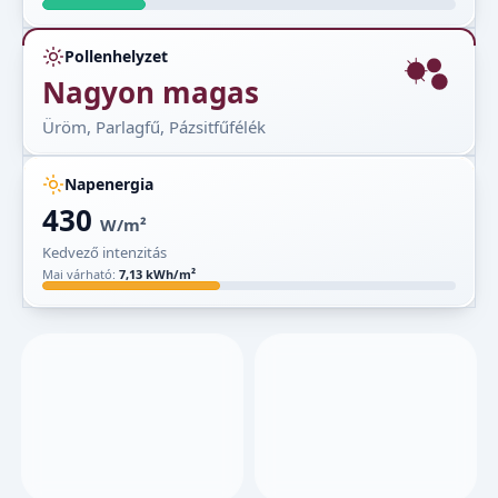
Pollenhelyzet
Nagyon magas
Üröm, Parlagfű, Pázsitfűfélék
Napenergia
430
W/m²
Kedvező intenzitás
Mai várható:
7,13 kWh/m²