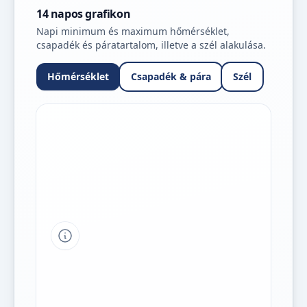
14 napos grafikon
Napi minimum és maximum hőmérséklet,
csapadék és páratartalom, illetve a szél alakulása.
Hőmérséklet
Csapadék & pára
Szél
Tipp a grafikon jelmagyarázatához