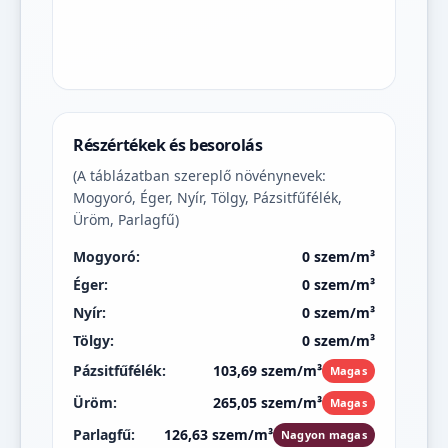
Részértékek és besorolás
(A táblázatban szereplő növénynevek:
Mogyoró, Éger, Nyír, Tölgy, Pázsitfűfélék,
Üröm, Parlagfű)
Mogyoró:
0 szem/m³
Éger:
0 szem/m³
Nyír:
0 szem/m³
Tölgy:
0 szem/m³
Pázsitfűfélék:
103,69 szem/m³
Magas
Üröm:
265,05 szem/m³
Magas
Parlagfű:
126,63 szem/m³
Nagyon magas