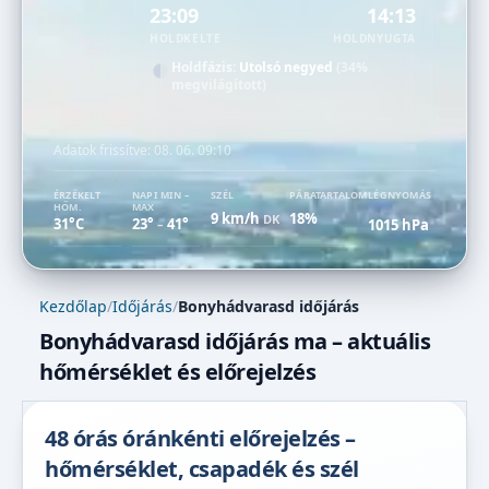
23:09
14:13
HOLDKELTE
HOLDNYUGTA
Holdfázis:
Utolsó negyed
(34%
megvilágított)
Adatok frissítve:
08. 06. 09:10
ÉRZÉKELT
NAPI MIN –
SZÉL
PÁRATARTALOM
LÉGNYOMÁS
HŐM.
MAX
9 km/h
18%
DK
31°C
23°
41°
1015 hPa
–
Kezdőlap
/
Időjárás
/
Bonyhádvarasd időjárás
Bonyhádvarasd időjárás ma – aktuális
hőmérséklet és előrejelzés
48 órás óránkénti előrejelzés –
hőmérséklet, csapadék és szél