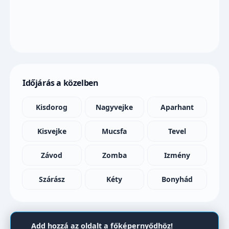
Időjárás a közelben
Kisdorog
Nagyvejke
Aparhant
Kisvejke
Mucsfa
Tevel
Závod
Zomba
Izmény
Szárász
Kéty
Bonyhád
Add hozzá az oldalt a főképernyődhöz!