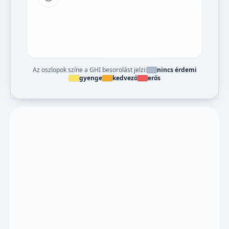
Tipp a grafikon jelmagyarázatához
Az oszlopok színe a GHI besorolást jelzi:
nincs érdemi
gyenge
kedvező
erős