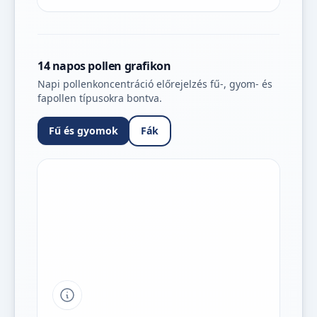
14 napos pollen grafikon
Napi pollenkoncentráció előrejelzés fű-, gyom- és
fapollen típusokra bontva.
Fű és gyomok
Fák
Tipp a grafikon jelmagyarázatához