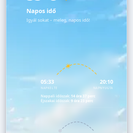
Napos idő
Igyál sokat – meleg, napos idő!
05:33
20:10
NAPKELTE
NAPNYUGTA
Nappali időszak:
14 óra 37 perc
Éjszakai időszak:
9 óra 23 perc