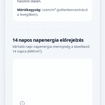
hasonló skálán.
Mértékegység:
szem/m³ (pollenkoncentráció
a levegőben).
14 napos napenergia előrejelzés
Várható napi napenergia-mennyiség a következő
14 napra (kWh/m²).