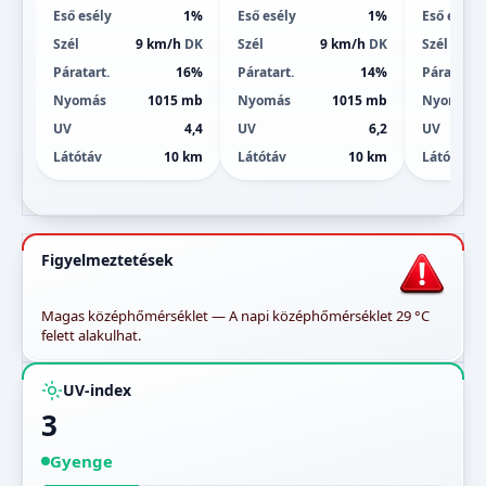
Eső esély
1%
Eső esély
1%
Eső esély
Szél
9 km/h
DK
Szél
9 km/h
DK
Szél
Páratart.
16%
Páratart.
14%
Páratart.
Nyomás
1015 mb
Nyomás
1015 mb
Nyomás
UV
4,4
UV
6,2
UV
Látótáv
10 km
Látótáv
10 km
Látótáv
Figyelmeztetések
Magas középhőmérséklet — A napi középhőmérséklet 29 °C
felett alakulhat.
UV-index
3
Gyenge