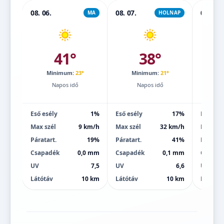
08. 06.
08. 07.
08. 08.
MA
HOLNAP
41°
38°
Minimum:
23°
Minimum:
21°
Mi
Napos idő
Napos idő
Eső esély
1%
Eső esély
17%
Eső esé
Max szél
9 km/h
Max szél
32 km/h
Max szé
Páratart.
19%
Páratart.
41%
Páratart
Csapadék
0,0 mm
Csapadék
0,1 mm
Csapad
UV
7,5
UV
6,6
UV
Látótáv
10 km
Látótáv
10 km
Látótáv