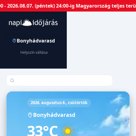
- 2026.08.07. (péntek) 24:00-ig Magyarország teljes ter
Bonyhádvarasd
Helyszín váltása
Település keresése
2026. augusztus 6., csütörtök
Bonyhádvarasd
33°C