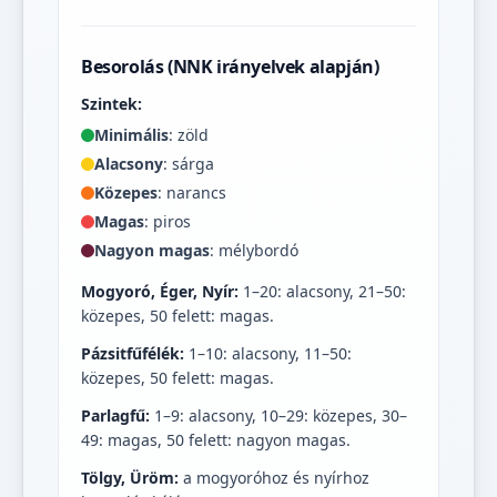
Besorolás (NNK irányelvek alapján)
Szintek:
Minimális
: zöld
Alacsony
: sárga
Közepes
: narancs
Magas
: piros
Nagyon magas
: mélybordó
Mogyoró, Éger, Nyír:
1–20: alacsony, 21–50:
közepes, 50 felett: magas.
Pázsitfűfélék:
1–10: alacsony, 11–50:
közepes, 50 felett: magas.
Parlagfű:
1–9: alacsony, 10–29: közepes, 30–
49: magas, 50 felett: nagyon magas.
Tölgy, Üröm:
a mogyoróhoz és nyírhoz