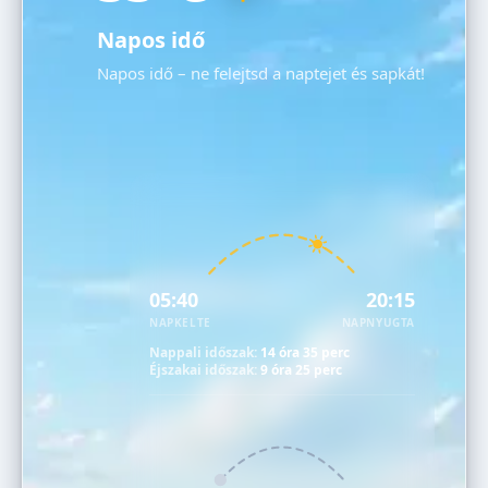
Napos idő
Napos idő – ne felejtsd a naptejet és sapkát!
05:40
20:15
NAPKELTE
NAPNYUGTA
Nappali időszak:
14 óra 35 perc
Éjszakai időszak:
9 óra 25 perc