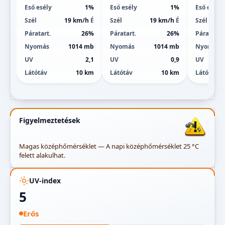
Eső esély
1%
Eső esély
1%
Eső esély
Szél
19 km/h
É
Szél
19 km/h
É
Szél
Páratart.
26%
Páratart.
26%
Páratart.
Nyomás
1014 mb
Nyomás
1014 mb
Nyomás
UV
2,1
UV
0,9
UV
Látótáv
10 km
Látótáv
10 km
Látótáv
Figyelmeztetések
Magas középhőmérséklet — A napi középhőmérséklet 25 °C
felett alakulhat.
UV-index
5
Erős