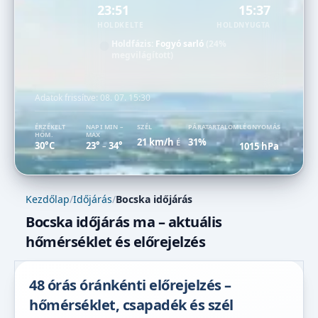
23:51
15:37
HOLDKELTE
HOLDNYUGTA
Holdfázis:
Fogyó sarló
(24%
megvilágított)
Adatok frissítve:
08. 07. 15:30
ÉRZÉKELT
NAPI MIN –
SZÉL
PÁRATARTALOM
LÉGNYOMÁS
HŐM.
MAX
21 km/h
31%
É
30°C
23°
34°
1015 hPa
–
Kezdőlap
/
Időjárás
/
Bocska időjárás
Bocska időjárás ma – aktuális
hőmérséklet és előrejelzés
48 órás óránkénti előrejelzés –
hőmérséklet, csapadék és szél