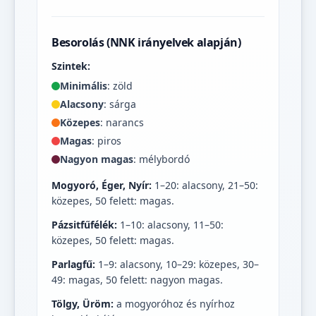
Besorolás (NNK irányelvek alapján)
Szintek:
Minimális
: zöld
Alacsony
: sárga
Közepes
: narancs
Magas
: piros
Nagyon magas
: mélybordó
Mogyoró, Éger, Nyír:
1–20: alacsony, 21–50:
közepes, 50 felett: magas.
Pázsitfűfélék:
1–10: alacsony, 11–50:
közepes, 50 felett: magas.
Parlagfű:
1–9: alacsony, 10–29: közepes, 30–
49: magas, 50 felett: nagyon magas.
Tölgy, Üröm:
a mogyoróhoz és nyírhoz