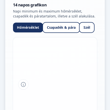
14 napos grafikon
Napi minimum és maximum hőmérséklet,
csapadék és páratartalom, illetve a szél alakulása.
Hőmérséklet
Csapadék & pára
Szél
Tipp a grafikon jelmagyarázatához