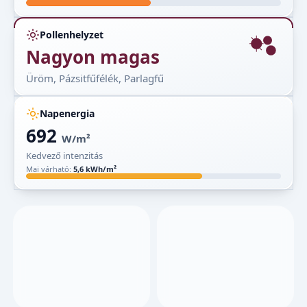
Pollenhelyzet
Nagyon magas
Üröm, Pázsitfűfélék, Parlagfű
Napenergia
692
W/m²
Kedvező intenzitás
Mai várható:
5,6 kWh/m²