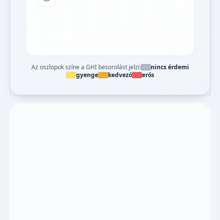
Tipp a grafikon jelmagyarázatához
Az oszlopok színe a GHI besorolást jelzi:
nincs érdemi
gyenge
kedvező
erős