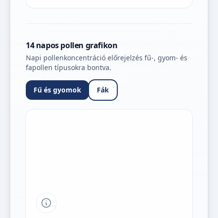
14 napos pollen grafikon
Napi pollenkoncentráció előrejelzés fű-, gyom- és
fapollen típusokra bontva.
Fű és gyomok
Fák
Tipp a grafikon jelmagyarázatához