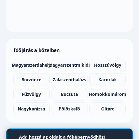
Időjárás a közelben
Magyarszerdahely
Magyarszentmiklós
Hosszúvölgy
Börzönce
Zalaszentbalázs
Kacorlak
Fűzvölgy
Bucsuta
Homokkomárom
Nagykanizsa
Pölöskefő
Oltárc
Add hozzá az oldalt a főképernyődhöz!