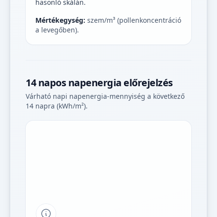
hasonló skálán.
Mértékegység:
szem/m³ (pollenkoncentráció
a levegőben).
14 napos napenergia előrejelzés
Várható napi napenergia-mennyiség a következő
14 napra (kWh/m²).