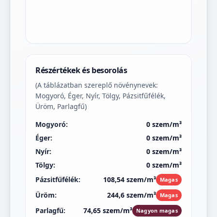
Részértékek és besorolás
(A táblázatban szereplő növénynevek:
Mogyoró, Éger, Nyír, Tölgy, Pázsitfűfélék,
Üröm, Parlagfű)
Mogyoró:
0 szem/m³
Éger:
0 szem/m³
Nyír:
0 szem/m³
Tölgy:
0 szem/m³
Pázsitfűfélék:
108,54 szem/m³
Magas
Üröm:
244,6 szem/m³
Magas
Parlagfű:
74,65 szem/m³
Nagyon magas