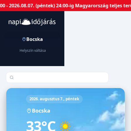
- 2026.08.07. (péntek) 24:00-ig Magyarország teljes ter
Bocska
Helyszín váltása
Település keresése
2026. augusztus 7., péntek
Bocska
33°C