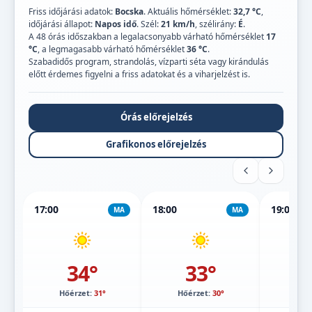
Friss időjárási adatok:
Bocska
. Aktuális hőmérséklet:
32,7 °C
,
időjárási állapot:
Napos idő
. Szél:
21 km/h
, szélirány:
É
.
A 48 órás időszakban a legalacsonyabb várható hőmérséklet
17
°C
, a legmagasabb várható hőmérséklet
36 °C
.
Szabadidős program, strandolás, vízparti séta vagy kirándulás
előtt érdemes figyelni a friss adatokat és a viharjelzést is.
Órás előrejelzés
Grafikonos előrejelzés
17:00
18:00
19:00
MA
MA
34°
33°
Hőérzet:
31°
Hőérzet:
30°
Hőé