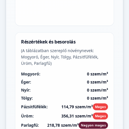
Részértékek és besorolás
(A táblázatban szereplő növénynevek:
Mogyoró, Éger, Nyír, Tölgy, Pázsitfűfélék,
Üröm, Parlagfű)
Mogyoró:
0 szem/m³
Éger:
0 szem/m³
Nyír:
0 szem/m³
Tölgy:
0 szem/m³
Pázsitfűfélék:
114,79 szem/m³
Magas
Üröm:
356,31 szem/m³
Magas
Parlagfű:
218,78 szem/m³
Nagyon magas