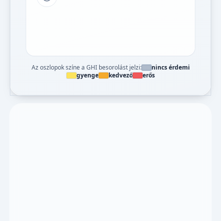
Tipp a grafikon jelmagyarázatához
Az oszlopok színe a GHI besorolást jelzi:
nincs érdemi
gyenge
kedvező
erős