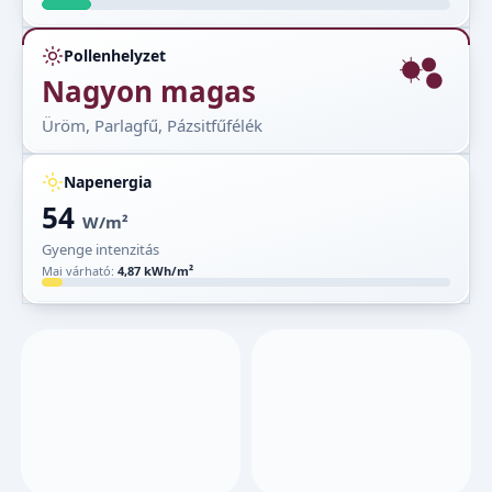
Pollenhelyzet
Nagyon magas
Üröm, Parlagfű, Pázsitfűfélék
Napenergia
54
W/m²
Gyenge intenzitás
Mai várható:
4,87 kWh/m²