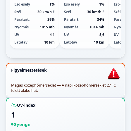
Eső esély
1%
Eső esély
1%
Eső esély
Szél
30 km/h
É
Szél
30 km/h
É
Szél
Páratart.
39%
Páratart.
34%
Páratart.
Nyomás
1015 mb
Nyomás
1014 mb
Nyomás
UV
4,1
UV
5,6
UV
Látótáv
10 km
Látótáv
10 km
Látótáv
Figyelmeztetések
Magas középhőmérséklet — A napi középhőmérséklet 27 °C
felett alakulhat.
UV-index
1
Gyenge