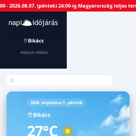
 2026.08.07. (péntek) 24:00-ig Magyarország teljes terü
Bikács
Helyszín váltása
Település keresése
2026. augusztus 7., péntek
Bikács
27°C