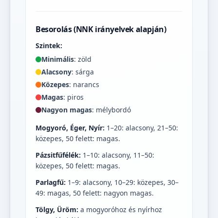
Besorolás (NNK irányelvek alapján)
Szintek:
Minimális
: zöld
Alacsony
: sárga
Közepes
: narancs
Magas
: piros
Nagyon magas
: mélybordó
Mogyoró, Éger, Nyír:
1–20: alacsony, 21–50:
közepes, 50 felett: magas.
Pázsitfűfélék:
1–10: alacsony, 11–50:
közepes, 50 felett: magas.
Parlagfű:
1–9: alacsony, 10–29: közepes, 30–
49: magas, 50 felett: nagyon magas.
Tölgy, Üröm:
a mogyoróhoz és nyírhoz