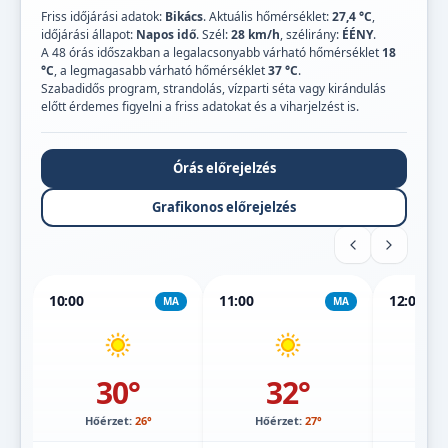
Friss időjárási adatok:
Bikács
. Aktuális hőmérséklet:
27,4 °C
,
időjárási állapot:
Napos idő
. Szél:
28 km/h
, szélirány:
ÉÉNY
.
A 48 órás időszakban a legalacsonyabb várható hőmérséklet
18
°C
, a legmagasabb várható hőmérséklet
37 °C
.
Szabadidős program, strandolás, vízparti séta vagy kirándulás
előtt érdemes figyelni a friss adatokat és a viharjelzést is.
Órás előrejelzés
Grafikonos előrejelzés
10:00
11:00
12:00
MA
MA
30°
32°
Hőérzet:
26°
Hőérzet:
27°
Hőé