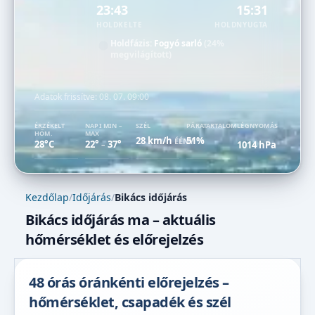
23:43
15:31
HOLDKELTE
HOLDNYUGTA
Holdfázis:
Fogyó sarló
(24%
megvilágított)
Adatok frissítve:
08. 07. 09:00
ÉRZÉKELT
NAPI MIN –
SZÉL
PÁRATARTALOM
LÉGNYOMÁS
HŐM.
MAX
28 km/h
51%
ÉÉNY
28°C
22°
37°
1014 hPa
–
Kezdőlap
/
Időjárás
/
Bikács időjárás
Bikács időjárás ma – aktuális
hőmérséklet és előrejelzés
48 órás óránkénti előrejelzés –
hőmérséklet, csapadék és szél