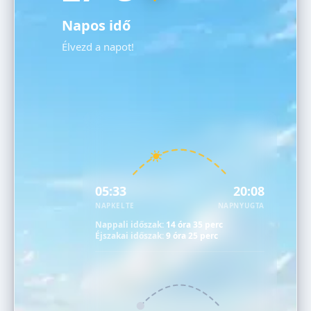
Napos idő
Élvezd a napot!
05:33
20:08
NAPKELTE
NAPNYUGTA
Nappali időszak:
14 óra 35 perc
Éjszakai időszak:
9 óra 25 perc