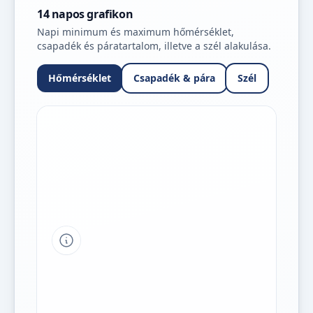
14 napos grafikon
Napi minimum és maximum hőmérséklet,
csapadék és páratartalom, illetve a szél alakulása.
Hőmérséklet
Csapadék & pára
Szél
Tipp a grafikon jelmagyarázatához