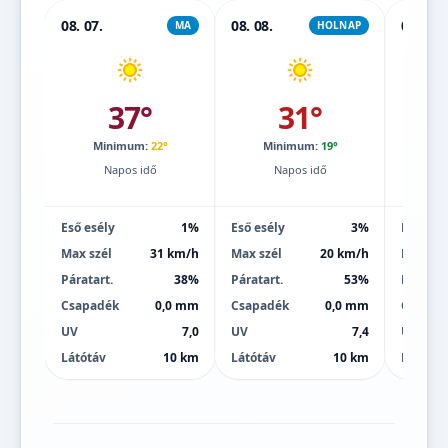
08. 07.
08. 08.
08. 09.
MA
HOLNAP
37°
31°
Minimum:
22°
Minimum:
19°
Mi
Napos idő
Napos idő
Eső esély
1%
Eső esély
3%
Eső esé
Max szél
31 km/h
Max szél
20 km/h
Max szé
Páratart.
38%
Páratart.
53%
Páratart
Csapadék
0,0 mm
Csapadék
0,0 mm
Csapad
UV
7,0
UV
7,4
UV
Látótáv
10 km
Látótáv
10 km
Látótáv