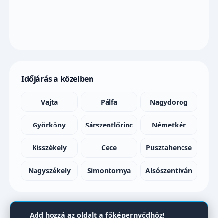
Időjárás a közelben
Vajta
Pálfa
Nagydorog
Györköny
Sárszentlőrinc
Németkér
Kisszékely
Cece
Pusztahencse
Nagyszékely
Simontornya
Alsószentiván
Add hozzá az oldalt a főképernyődhöz!