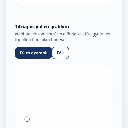
14 napos pollen grafikon
Napi pollenkoncentráció előrejelzés fű-, gyom- és
fapollen típusokra bontva.
Fű és gyomok
Fák
Tipp a grafikon jelmagyarázatához