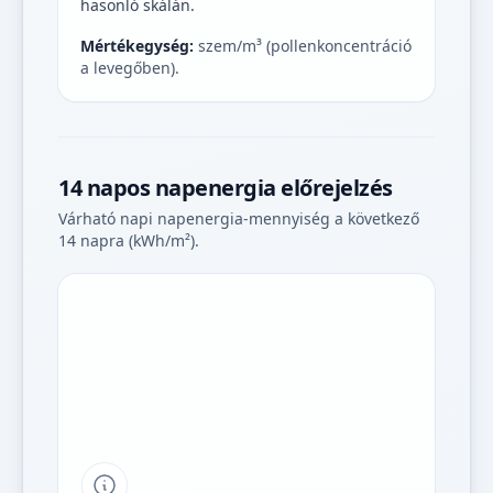
hasonló skálán.
Mértékegység:
szem/m³ (pollenkoncentráció
a levegőben).
14 napos napenergia előrejelzés
Várható napi napenergia-mennyiség a következő
14 napra (kWh/m²).