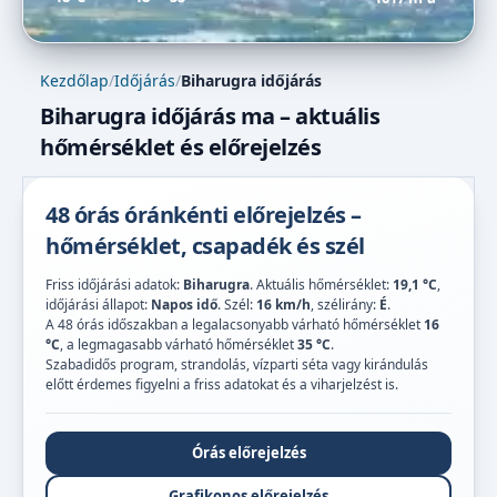
Kezdőlap
/
Időjárás
/
Biharugra időjárás
Biharugra időjárás ma – aktuális
hőmérséklet és előrejelzés
48 órás óránkénti előrejelzés –
hőmérséklet, csapadék és szél
Friss időjárási adatok:
Biharugra
. Aktuális hőmérséklet:
19,1 °C
,
időjárási állapot:
Napos idő
. Szél:
16 km/h
, szélirány:
É
.
A 48 órás időszakban a legalacsonyabb várható hőmérséklet
16
°C
, a legmagasabb várható hőmérséklet
35 °C
.
Szabadidős program, strandolás, vízparti séta vagy kirándulás
előtt érdemes figyelni a friss adatokat és a viharjelzést is.
Órás előrejelzés
Grafikonos előrejelzés