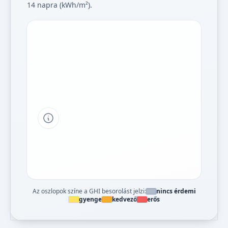
14 napra (kWh/m²).
Tipp a grafikon jelmagyarázatához
Az oszlopok színe a GHI besorolást jelzi:
nincs érdemi
gyenge
kedvező
erős