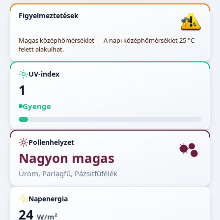
Figyelmeztetések
Magas középhőmérséklet — A napi középhőmérséklet 25 °C
felett alakulhat.
UV-index
1
Gyenge
Pollenhelyzet
Nagyon magas
Üröm, Parlagfű, Pázsitfűfélék
Napenergia
24
W/m²