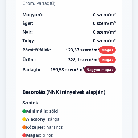
Üröm, Parlagfű)
Mogyoró:
0 szem/m³
Éger:
0 szem/m³
Nyír:
0 szem/m³
Tölgy:
0 szem/m³
Pázsitfűfélék:
123,37 szem/m³
Magas
Üröm:
328,1 szem/m³
Magas
Parlagfű:
159,53 szem/m³
Nagyon magas
Besorolás (NNK irányelvek alapján)
Szintek:
Minimális
: zöld
Alacsony
: sárga
Közepes
: narancs
Magas
: piros