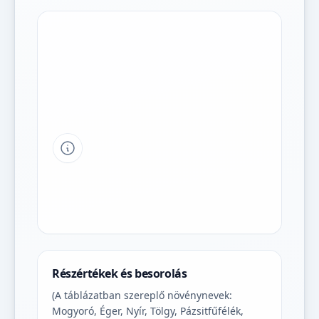
Tipp a grafikon jelmagyarázatához
Részértékek és besorolás
(A táblázatban szereplő növénynevek:
Mogyoró, Éger, Nyír, Tölgy, Pázsitfűfélék,