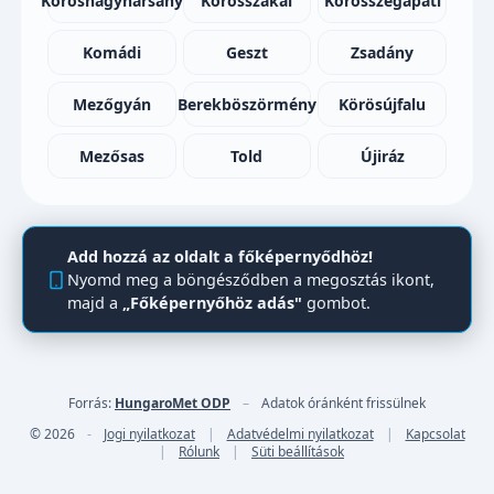
Körösnagyharsány
Körösszakál
Körösszegapáti
Komádi
Geszt
Zsadány
Mezőgyán
Berekböszörmény
Körösújfalu
Mezősas
Told
Újiráz
Add hozzá az oldalt a főképernyődhöz!
Nyomd meg a böngésződben a megosztás ikont,
majd a
„Főképernyőhöz adás"
gombot.
Forrás:
HungaroMet ODP
–
Adatok óránként frissülnek
© 2026
-
Jogi nyilatkozat
|
Adatvédelmi nyilatkozat
|
Kapcsolat
|
Rólunk
|
Süti beállítások