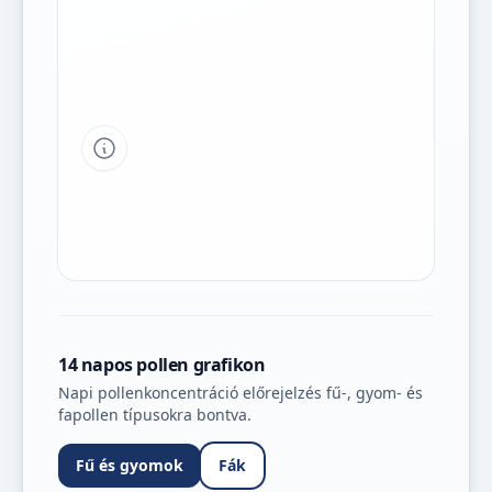
Tipp a grafikon jelmagyarázatához
14 napos pollen grafikon
Napi pollenkoncentráció előrejelzés fű-, gyom- és
fapollen típusokra bontva.
Fű és gyomok
Fák