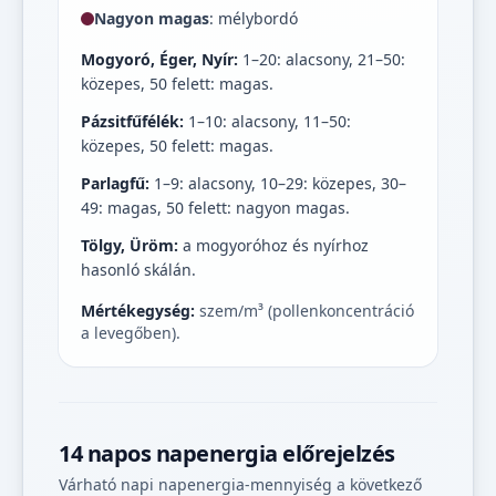
Nagyon magas
: mélybordó
Mogyoró, Éger, Nyír:
1–20: alacsony, 21–50:
közepes, 50 felett: magas.
Pázsitfűfélék:
1–10: alacsony, 11–50:
közepes, 50 felett: magas.
Parlagfű:
1–9: alacsony, 10–29: közepes, 30–
49: magas, 50 felett: nagyon magas.
Tölgy, Üröm:
a mogyoróhoz és nyírhoz
hasonló skálán.
Mértékegység:
szem/m³ (pollenkoncentráció
a levegőben).
14 napos napenergia előrejelzés
Várható napi napenergia-mennyiség a következő