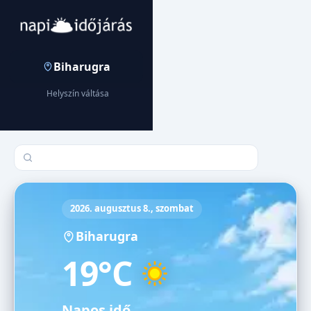
Biharugra
Helyszín váltása
Település keresése
2026. augusztus 8., szombat
Biharugra
19°C
Napos idő