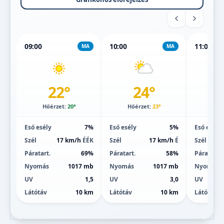
09:00
10:00
11:00
MA
MA
22°
24°
Hőérzet:
20°
Hőérzet:
23°
Hőé
Eső esély
7%
Eső esély
5%
Eső esély
Szél
17 km/h
ÉÉK
Szél
17 km/h
É
Szél
Páratart.
69%
Páratart.
58%
Páratart.
Nyomás
1017 mb
Nyomás
1017 mb
Nyomás
UV
1,5
UV
3,0
UV
Látótáv
10 km
Látótáv
10 km
Látótáv