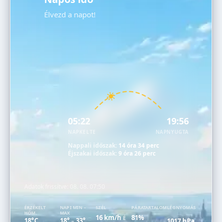
Élvezd a napot!
05:22
19:56
NAPKELTE
NAPNYUGTA
Nappali időszak:
14 óra 34 perc
Éjszakai időszak:
9 óra 26 perc
Adatok frissítve:
08. 08. 07:50
ÉRZÉKELT
NAPI MIN –
SZÉL
PÁRATARTALOM
LÉGNYOMÁS
HŐM.
MAX
16 km/h
81%
É
18°C
18°
33°
1017 hPa
–