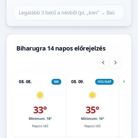
Település keresése
Biharugra 14 napos előrejelzés
08. 08.
08. 09.
08. 10.
MA
HOLNAP
33°
35°
Minimum:
18°
Minimum:
16°
Mi
Napos idő
Napos idő