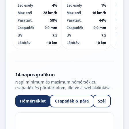
Eső esély
4%
Eső esély
1%
Eső esé
Max szél
28 km/h
Max szél
16 km/h
Max szé
Páratart.
58%
Páratart.
44%
Páratart
Csapadék
0,0 mm
Csapadék
0,0 mm
Csapad
UV
7,5
UV
7,5
UV
Látótáv
10 km
Látótáv
10 km
Látótáv
14 napos grafikon
Napi minimum és maximum hőmérséklet,
csapadék és páratartalom, illetve a szél alakulása.
Hőmérséklet
Csapadék & pára
Szél