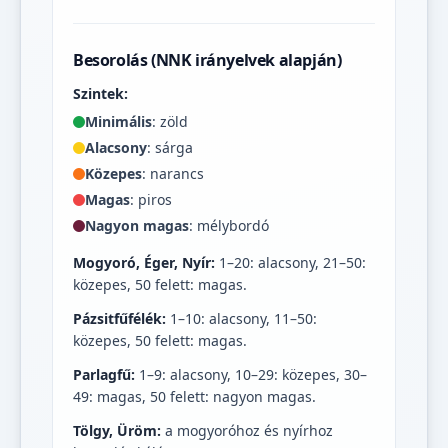
Besorolás (NNK irányelvek alapján)
Szintek:
Minimális
: zöld
Alacsony
: sárga
Közepes
: narancs
Magas
: piros
Nagyon magas
: mélybordó
Mogyoró, Éger, Nyír:
1–20: alacsony, 21–50:
közepes, 50 felett: magas.
Pázsitfűfélék:
1–10: alacsony, 11–50:
közepes, 50 felett: magas.
Parlagfű:
1–9: alacsony, 10–29: közepes, 30–
49: magas, 50 felett: nagyon magas.
Tölgy, Üröm:
a mogyoróhoz és nyírhoz