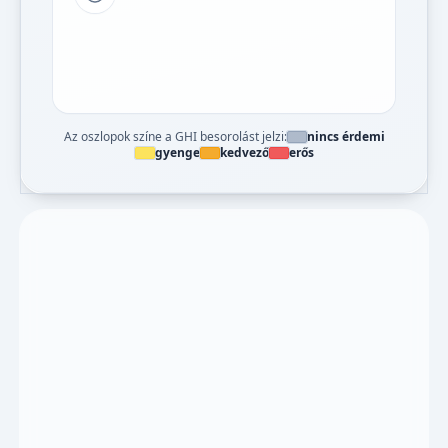
Tipp a grafikon jelmagyarázatához
Az oszlopok színe a GHI besorolást jelzi:
nincs érdemi
gyenge
kedvező
erős