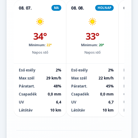
08. 07.
08. 08.
08. 09.
MA
HOLNAP
34°
33°
Minimum:
22°
Minimum:
20°
Mi
Napos idő
Napos idő
Eső esély
2%
Eső esély
2%
Eső esé
Max szél
29 km/h
Max szél
22 km/h
Max szé
Páratart.
48%
Páratart.
45%
Páratart
Csapadék
0,0 mm
Csapadék
0,0 mm
Csapad
UV
6,4
UV
6,7
UV
Látótáv
10 km
Látótáv
10 km
Látótáv