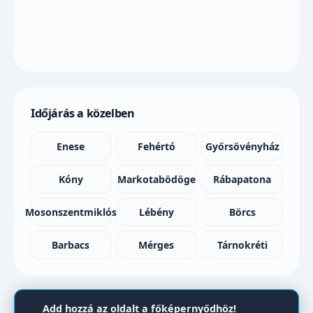
Időjárás a közelben
Enese
Fehértó
Győrsövényház
Kóny
Markotabödöge
Rábapatona
Mosonszentmiklós
Lébény
Börcs
Barbacs
Mérges
Tárnokréti
Add hozzá az oldalt a főképernyődhöz!