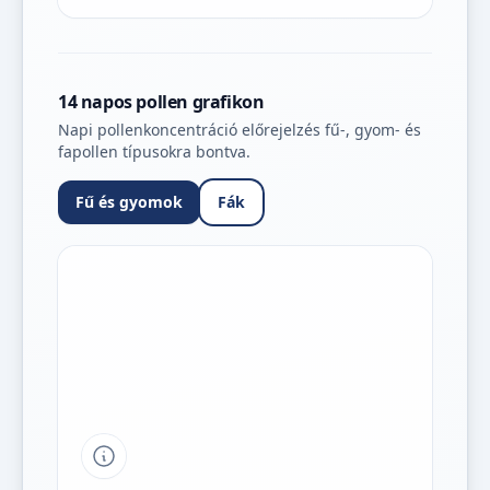
14 napos pollen grafikon
Napi pollenkoncentráció előrejelzés fű-, gyom- és
fapollen típusokra bontva.
Fű és gyomok
Fák
Tipp a grafikon jelmagyarázatához