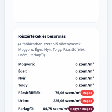
Részértékek és besorolás
(A táblázatban szereplő növénynevek:
Mogyoró, Éger, Nyír, Tölgy, Pázsitfűfélék,
Üröm, Parlagfű)
Mogyoró:
0 szem/m³
Éger:
0 szem/m³
Nyír:
0 szem/m³
Tölgy:
0 szem/m³
Pázsitfűfélék:
75,06 szem/m³
Magas
Üröm:
225,06 szem/m³
Magas
Parlagfű:
84,75 szem/m³
Nagyon magas