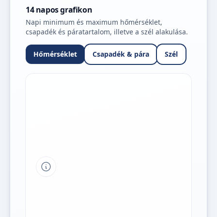
14 napos grafikon
Napi minimum és maximum hőmérséklet,
csapadék és páratartalom, illetve a szél alakulása.
Hőmérséklet
Csapadék & pára
Szél
Tipp a grafikon jelmagyarázatához