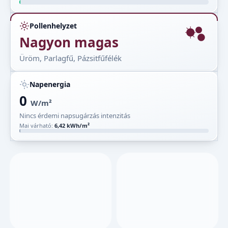
Pollenhelyzet
Nagyon magas
Üröm, Parlagfű, Pázsitfűfélék
Napenergia
0
W/m²
Nincs érdemi napsugárzás intenzitás
Mai várható:
6,42 kWh/m²