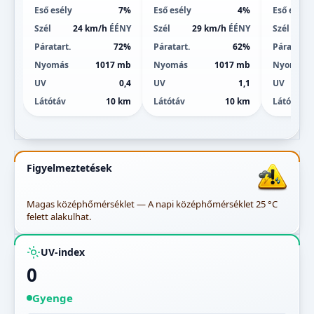
Eső esély
7%
Eső esély
4%
Eső esély
Szél
24 km/h
ÉÉNY
Szél
29 km/h
ÉÉNY
Szél
Páratart.
72%
Páratart.
62%
Páratart.
Nyomás
1017 mb
Nyomás
1017 mb
Nyomás
UV
0,4
UV
1,1
UV
Látótáv
10 km
Látótáv
10 km
Látótáv
Figyelmeztetések
Magas középhőmérséklet — A napi középhőmérséklet 25 °C
felett alakulhat.
UV-index
0
Gyenge