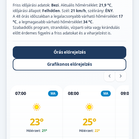
Friss időjárási adatok:
Bezi
. Aktuális hőmérséklet:
21,9 °C
,
időjárási állapot:
Felhőtlen
. Szél:
21 km/h
, szélirány:
ÉNY
.
A 48 órás időszakban a legalacsonyabb várható hőmérséklet
17
°C
, a legmagasabb várható hőmérséklet
34 °C
.
Szabadidős program, strandolás, vízparti séta vagy kirándulás
előtt érdemes figyelni a friss adatokat és a viharjelzést is.
Órás előrejelzés
Grafikonos előrejelzés
07:00
08:00
09:00
MA
MA
23°
25°
Hőérzet:
21°
Hőérzet:
22°
Hőé