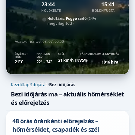
23:44
15:41
HOLDKELTE
HOLDNYUGTA
Holdfázis:
Fogyó sarló
(24%
megvilágított)
Adatok frissítve:
08. 07. 05:50
ÉRZÉKELT
NAPI MIN –
SZÉL
PÁRATARTALOM
LÉGNYOMÁS
HŐM.
MAX
21 km/h
75%
ÉNY
21°C
22°
34°
1016 hPa
–
Kezdőlap
/
Időjárás
/
Bezi időjárás
Bezi időjárás ma – aktuális hőmérséklet
és előrejelzés
48 órás óránkénti előrejelzés –
hőmérséklet, csapadék és szél