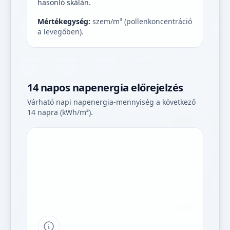
hasonló skálán.
Mértékegység:
szem/m³ (pollenkoncentráció
a levegőben).
14 napos napenergia előrejelzés
Várható napi napenergia-mennyiség a következő
14 napra (kWh/m²).