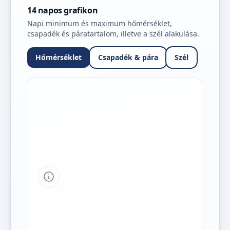
14 napos grafikon
Napi minimum és maximum hőmérséklet,
csapadék és páratartalom, illetve a szél alakulása.
Hőmérséklet
Csapadék & pára
Szél
Tipp a grafikon jelmagyarázatához