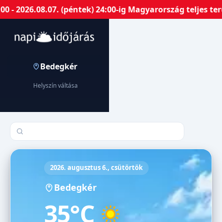
 2026.08.07. (péntek) 24:00-ig Magyarország teljes terü
Bedegkér
Helyszín váltása
Település keresése
2026. augusztus 6., csütörtök
Bedegkér
35°C