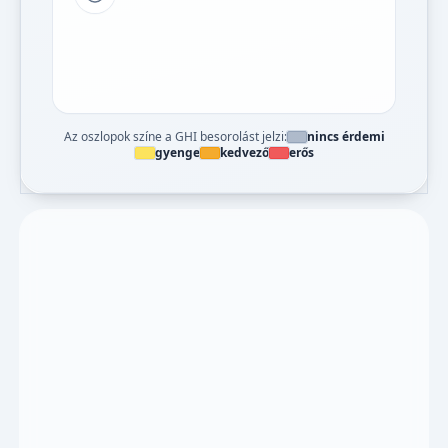
Tipp a grafikon jelmagyarázatához
Az oszlopok színe a GHI besorolást jelzi:
nincs érdemi
gyenge
kedvező
erős