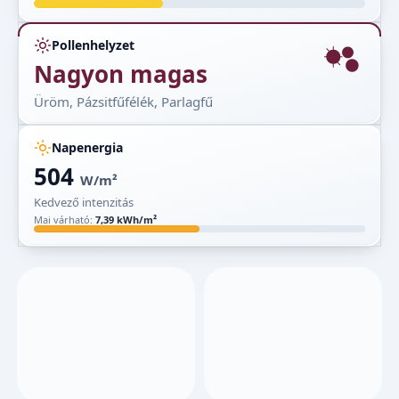
Pollenhelyzet
Nagyon magas
Üröm, Pázsitfűfélék, Parlagfű
Napenergia
504
W/m²
Kedvező intenzitás
Mai várható:
7,39 kWh/m²