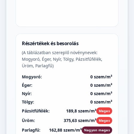
Részértékek és besorolás
(A táblázatban szereplő növénynevek:
Mogyoró, Éger, Nyír, Tölgy, Pázsitfűfélék,
Üröm, Parlagfű)
Mogyoró:
0 szem/m³
Éger:
0 szem/m³
Nyír:
0 szem/m³
Tölgy:
0 szem/m³
Pázsitfűfélék:
189,8 szem/m³
Magas
Üröm:
375,63 szem/m³
Magas
Parlagfű:
162,88 szem/m³
Nagyon magas