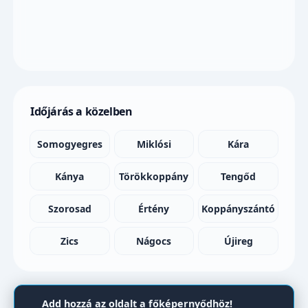
Időjárás a közelben
Somogyegres
Miklósi
Kára
Kánya
Törökkoppány
Tengőd
Szorosad
Értény
Koppányszántó
Zics
Nágocs
Újireg
Add hozzá az oldalt a főképernyődhöz!