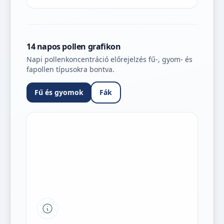
14 napos pollen grafikon
Napi pollenkoncentráció előrejelzés fű-, gyom- és
fapollen típusokra bontva.
Fű és gyomok
Fák
Tipp a grafikon jelmagyarázatához