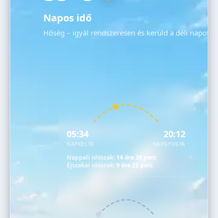
Napos idő
Hőség – igyál rendszeresen és kerüld a déli napot!
05:34
20:12
NAPKELTE
NAPNYUGTA
Nappali időszak:
14 óra 38 perc
Éjszakai időszak:
9 óra 22 perc