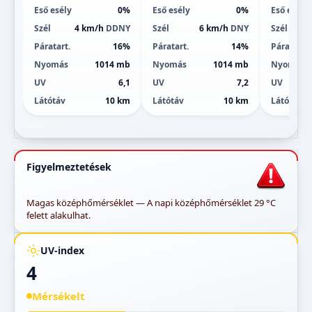
Eső esély
0%
Eső esély
0%
Eső esély
Szél
4 km/h
DDNY
Szél
6 km/h
DNY
Szél
7
Páratart.
16%
Páratart.
14%
Páratart.
Nyomás
1014 mb
Nyomás
1014 mb
Nyomás
UV
6,1
UV
7,2
UV
Látótáv
10 km
Látótáv
10 km
Látótáv
Figyelmeztetések
Magas középhőmérséklet — A napi középhőmérséklet 29 °C
felett alakulhat.
UV-index
4
Mérsékelt