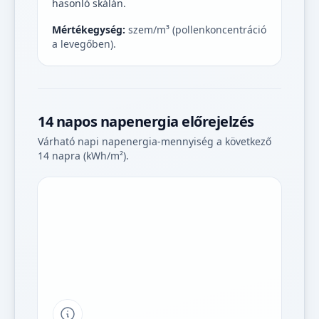
hasonló skálán.
Mértékegység:
szem/m³ (pollenkoncentráció
a levegőben).
14 napos napenergia előrejelzés
Várható napi napenergia-mennyiség a következő
14 napra (kWh/m²).