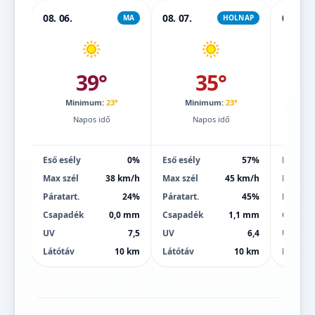
08. 06.
08. 07.
08. 08.
MA
HOLNAP
39°
35°
Minimum:
23°
Minimum:
23°
Mi
Napos idő
Napos idő
Eső esély
0%
Eső esély
57%
Eső esé
Max szél
38 km/h
Max szél
45 km/h
Max szé
Páratart.
24%
Páratart.
45%
Páratart
Csapadék
0,0 mm
Csapadék
1,1 mm
Csapad
UV
7,5
UV
6,4
UV
Látótáv
10 km
Látótáv
10 km
Látótáv