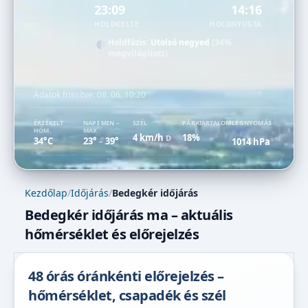
23:09
14:16
HOLDKELTE
HOLDNYUGTA
Holdfázis:
Utolsó negyed
(34%
megvilágított)
Adatok frissítve:
08. 06. 10:20
ÉRZÉKELT
NAPI MIN –
SZÉL
PÁRATARTALOM
LÉGNYOMÁS
HŐM.
MAX
4 km/h
18%
D
34°C
23°
39°
1014 hPa
–
Kezdőlap
/
Időjárás
/
Bedegkér időjárás
Bedegkér időjárás ma – aktuális
hőmérséklet és előrejelzés
48 órás óránkénti előrejelzés –
hőmérséklet, csapadék és szél