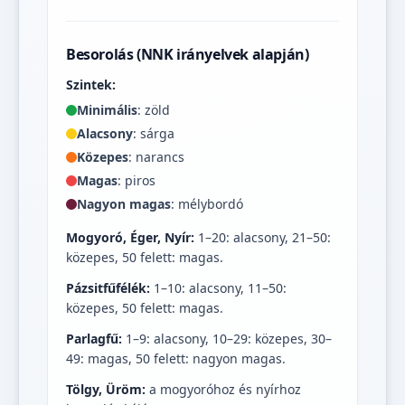
Besorolás (NNK irányelvek alapján)
Szintek:
Minimális
: zöld
Alacsony
: sárga
Közepes
: narancs
Magas
: piros
Nagyon magas
: mélybordó
Mogyoró, Éger, Nyír:
1–20: alacsony, 21–50:
közepes, 50 felett: magas.
Pázsitfűfélék:
1–10: alacsony, 11–50:
közepes, 50 felett: magas.
Parlagfű:
1–9: alacsony, 10–29: közepes, 30–
49: magas, 50 felett: nagyon magas.
Tölgy, Üröm:
a mogyoróhoz és nyírhoz