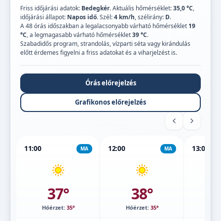
Friss időjárási adatok:
Bedegkér
. Aktuális hőmérséklet:
35,0 °C
,
időjárási állapot:
Napos idő
. Szél:
4 km/h
, szélirány:
D
.
A 48 órás időszakban a legalacsonyabb várható hőmérséklet
19
°C
, a legmagasabb várható hőmérséklet
39 °C
.
Szabadidős program, strandolás, vízparti séta vagy kirándulás
előtt érdemes figyelni a friss adatokat és a viharjelzést is.
Órás előrejelzés
Grafikonos előrejelzés
11:00
12:00
13:00
MA
MA
37°
38°
Hőérzet:
35°
Hőérzet:
35°
Hőé