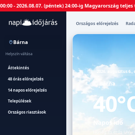
2026.08.07. (péntek) 24:00-ig Magyarország teljes terül
Országos előrejelzés
Rad
Bárna
Helyszín váltása
Áttekintés
2026. augusztus 6.,
48 órás előrejelzés
Bárna
14 napos előrejelzés
40°
Települések
Országos riasztások
Napos idő
Hőség és erős UV – 