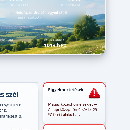
HOLDKELTE
HOLDNYUGTA
Holdfázis:
Utolsó negyed
(34%
megvilágított)
ARTALOM
LÉGNYOMÁS
1013 hPa
Figyelmeztetések
s szél
Magas középhőmérséklet —
lirány:
DDNY
.
A napi középhőmérséklet 29
0 °C
.
°C felett alakulhat.
harjelzést is.