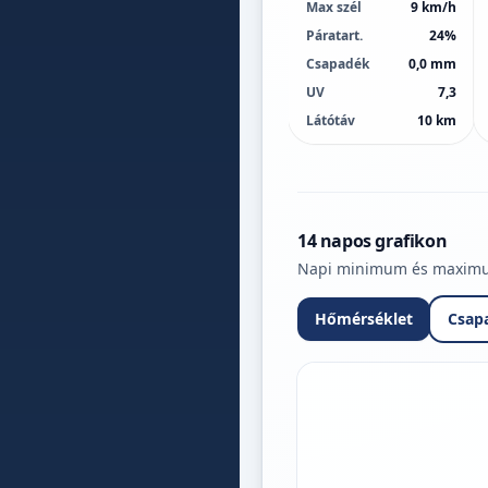
Max szél
9 km/h
Páratart.
24%
Csapadék
0,0 mm
UV
7,3
Látótáv
10 km
14 napos grafikon
Napi minimum és maximum 
Hőmérséklet
Csap