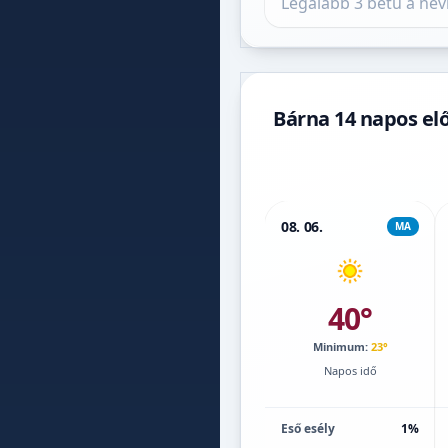
Bárna 14 napos elő
08. 06.
MA
40°
Minimum:
23°
Napos idő
Eső esély
1%