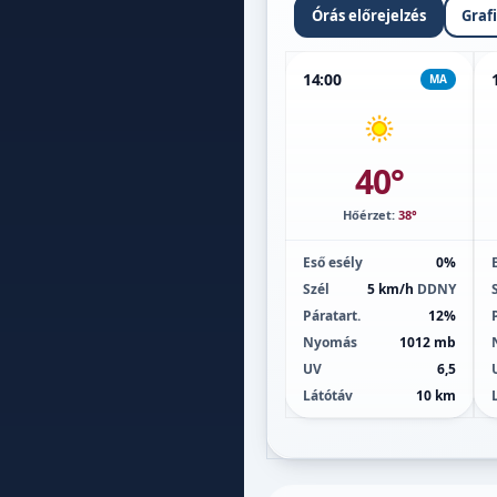
Órás előrejelzés
Graf
14:00
MA
40°
Hőérzet:
38°
Eső esély
0%
Szél
5 km/h
DDNY
Páratart.
12%
Nyomás
1012 mb
UV
6,5
Látótáv
10 km