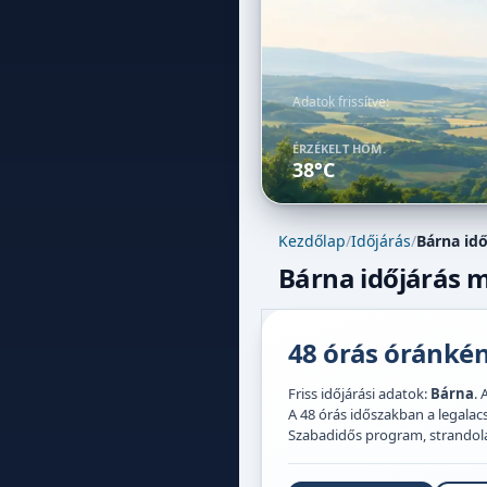
Adatok frissítve:
ÉRZÉKELT HŐM.
38°C
Kezdőlap
/
Időjárás
/
Bárna idő
Bárna időjárás m
48 órás óránként
Friss időjárási adatok:
Bárna
. 
A 48 órás időszakban a legal
Szabadidős program, strandolás,