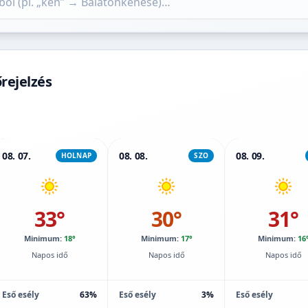
rejelzés
08. 07.
08. 08.
08. 09.
HOLNAP
SZO
33°
30°
31°
Minimum:
18°
Minimum:
17°
Minimum:
16
Napos idő
Napos idő
Napos idő
Eső esély
63%
Eső esély
3%
Eső esély