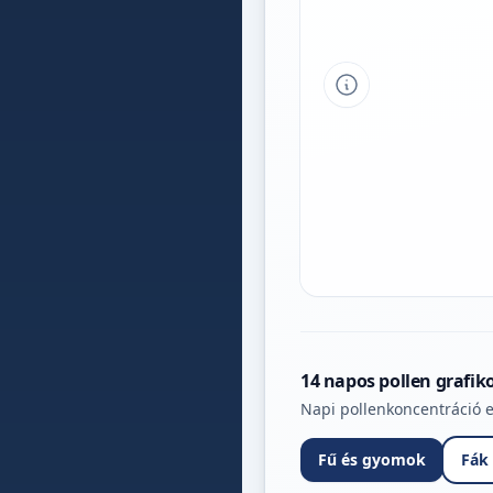
Tipp a grafikon 
14 napos pollen grafik
Napi pollenkoncentráció e
Fű és gyomok
Fák