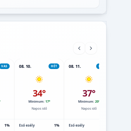
08. 10.
08. 11.
08. 12.
VAS
HÉT
KEDD
34°
37°
°
Minimum:
17°
Minimum:
20°
M
Napos idő
Napos idő
1%
Eső esély
1%
Eső esély
1%
Eső esé