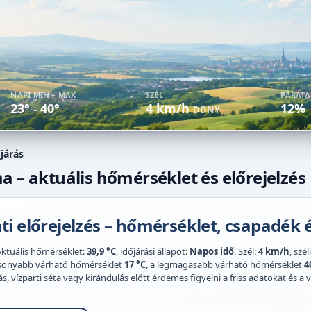
NAPI MIN – MAX
SZÉL
PÁRAT
23°
40°
4 km/h
12%
–
DDNY
járás
a – aktuális hőmérséklet és előrejelzés
i előrejelzés – hőmérséklet, csapadék é
Aktuális hőmérséklet:
39,9 °C
, időjárási állapot:
Napos idő
. Szél:
4 km/h
, szé
acsonyabb várható hőmérséklet
17 °C
, a legmagasabb várható hőmérséklet
4
 vízparti séta vagy kirándulás előtt érdemes figyelni a friss adatokat és a vi