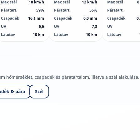
Max szél
18 km/h
Max szél
12 km/h
Max szél
8
Páratart.
59%
Páratart.
56%
Páratart.
Csapadék
16,1 mm
Csapadék
0,0 mm
Csapadék
0
UV
6,6
UV
7,3
UV
Látótáv
10 km
Látótáv
10 km
Látótáv
hőmérséklet, csapadék és páratartalom, illetve a szél alakulása.
adék & pára
Szél