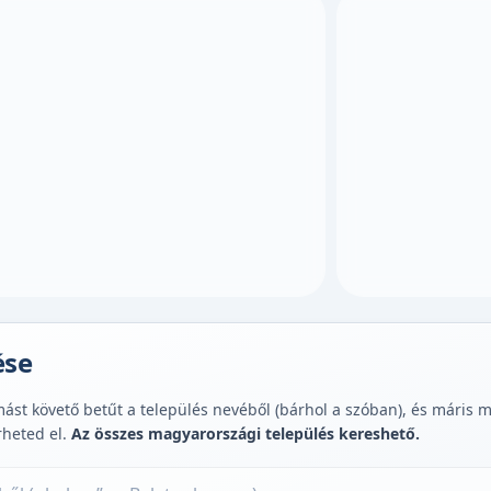
ése
st követő betűt a település nevéből (bárhol a szóban), és máris muta
rheted el.
Az összes magyarországi település kereshető.