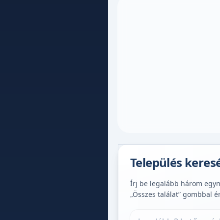
Település keres
Írj be legalább három egymá
„Összes találat” gombbal é
Település keresése