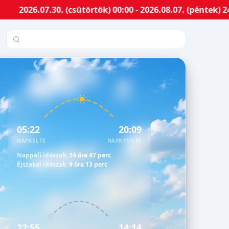
07.30. (csütörtök) 00:00 - 2026.08.07. (péntek) 24:00-i
Település keresése
05:22
20:09
NAPKELTE
NAPNYUGTA
Nappali időszak:
14 óra 47 perc
Éjszakai időszak:
9 óra 13 perc
22:55
14:14