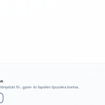
jelmagyarázatához
on
lőrejelzés fű-, gyom- és fapollen típusokra bontva.