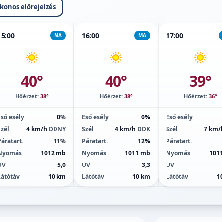
ikonos előrejelzés
15:00
16:00
17:00
MA
MA
40°
40°
39°
Hőérzet:
38°
Hőérzet:
38°
Hőérzet:
36°
Eső esély
0%
Eső esély
0%
Eső esély
Szél
4 km/h
DDNY
Szél
4 km/h
DDK
Szél
7 km
Páratart.
11%
Páratart.
12%
Páratart.
Nyomás
1012 mb
Nyomás
1011 mb
Nyomás
101
UV
5,0
UV
3,3
UV
Látótáv
10 km
Látótáv
10 km
Látótáv
1