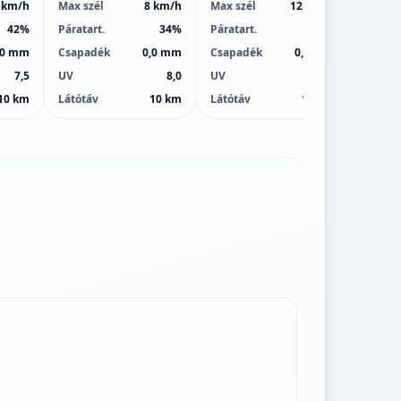
 km/h
Max szél
8 km/h
Max szél
12 km/h
Max sz
42%
Páratart.
34%
Páratart.
30%
Páratar
,0 mm
Csapadék
0,0 mm
Csapadék
0,0 mm
Csapa
7,5
UV
8,0
UV
9,0
UV
10 km
Látótáv
10 km
Látótáv
10 km
Látótá