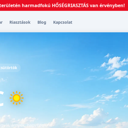
etén harmadfokú HŐSÉGRIASZTÁS van érvényben!
2026.
ar
Riasztások
Blog
Kapcsolat
 csütörtök
C
igyál, árnyék, napvédelem!