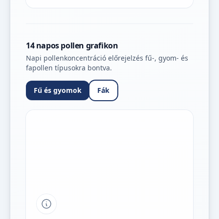
14 napos pollen grafikon
Napi pollenkoncentráció előrejelzés fű-, gyom- és
fapollen típusokra bontva.
Fű és gyomok
Fák
Tipp a grafikon jelmagyarázatához