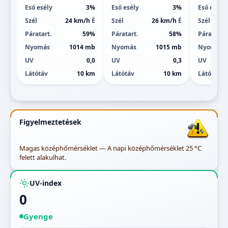
Eső esély
3%
Eső esély
3%
Eső esély
Szél
24 km/h
É
Szél
26 km/h
É
Szél
Páratart.
59%
Páratart.
58%
Páratart.
Nyomás
1014 mb
Nyomás
1015 mb
Nyomás
UV
0,0
UV
0,3
UV
Látótáv
10 km
Látótáv
10 km
Látótáv
Figyelmeztetések
Magas középhőmérséklet — A napi középhőmérséklet 25 °C
felett alakulhat.
UV-index
0
Gyenge