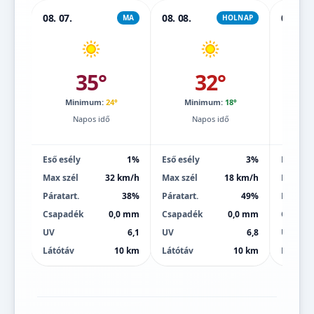
08. 07.
08. 08.
08. 09.
MA
HOLNAP
35°
32°
Minimum:
24°
Minimum:
18°
Mi
Napos idő
Napos idő
Eső esély
1%
Eső esély
3%
Eső esé
Max szél
32 km/h
Max szél
18 km/h
Max szé
Páratart.
38%
Páratart.
49%
Páratart
Csapadék
0,0 mm
Csapadék
0,0 mm
Csapad
UV
6,1
UV
6,8
UV
Látótáv
10 km
Látótáv
10 km
Látótáv