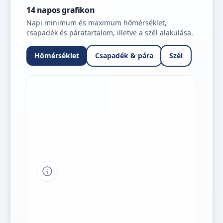
14 napos grafikon
Napi minimum és maximum hőmérséklet,
csapadék és páratartalom, illetve a szél alakulása.
Hőmérséklet
Csapadék & pára
Szél
Tipp a grafikon jelmagyarázatához