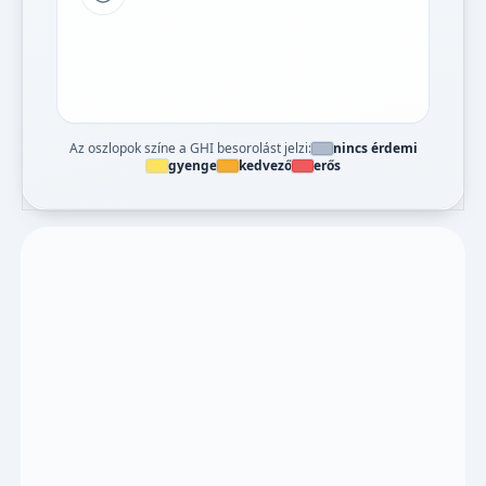
Tipp a grafikon jelmagyarázatához
Az oszlopok színe a GHI besorolást jelzi:
nincs érdemi
gyenge
kedvező
erős