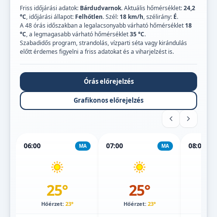
Friss időjárási adatok:
Bárdudvarnok
. Aktuális hőmérséklet:
24,2
°C
, időjárási állapot:
Felhőtlen
. Szél:
18 km/h
, szélirány:
É
.
A 48 órás időszakban a legalacsonyabb várható hőmérséklet
18
°C
, a legmagasabb várható hőmérséklet
35 °C
.
Szabadidős program, strandolás, vízparti séta vagy kirándulás
előtt érdemes figyelni a friss adatokat és a viharjelzést is.
Órás előrejelzés
Grafikonos előrejelzés
06:00
07:00
08:00
MA
MA
25°
25°
Hőérzet:
23°
Hőérzet:
23°
Hőé