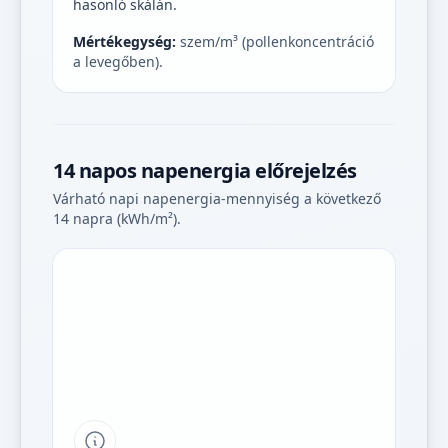
hasonló skálán.
Mértékegység:
szem/m³ (pollenkoncentráció
a levegőben).
14 napos napenergia előrejelzés
Várható napi napenergia-mennyiség a következő
14 napra (kWh/m²).