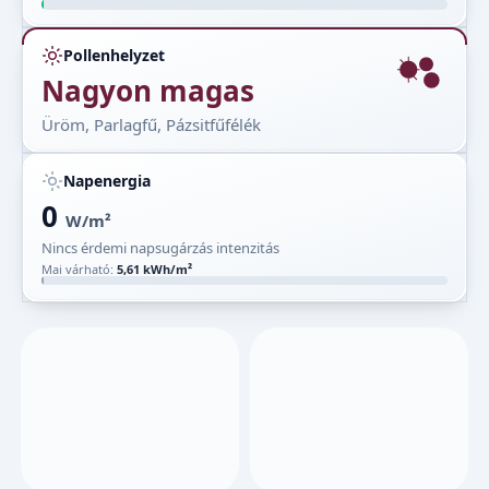
Pollenhelyzet
Nagyon magas
Üröm, Parlagfű, Pázsitfűfélék
Napenergia
0
W/m²
Nincs érdemi napsugárzás intenzitás
Mai várható:
5,61 kWh/m²