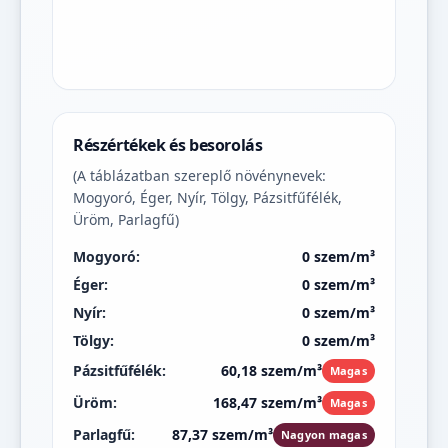
Részértékek és besorolás
(A táblázatban szereplő növénynevek:
Mogyoró, Éger, Nyír, Tölgy, Pázsitfűfélék,
Üröm, Parlagfű)
Mogyoró:
0 szem/m³
Éger:
0 szem/m³
Nyír:
0 szem/m³
Tölgy:
0 szem/m³
Pázsitfűfélék:
60,18 szem/m³
Magas
Üröm:
168,47 szem/m³
Magas
Parlagfű:
87,37 szem/m³
Nagyon magas