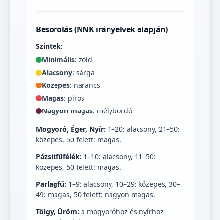
Besorolás (NNK irányelvek alapján)
Szintek:
Minimális
: zöld
Alacsony
: sárga
Közepes
: narancs
Magas
: piros
Nagyon magas
: mélybordó
Mogyoró, Éger, Nyír:
1–20: alacsony, 21–50:
közepes, 50 felett: magas.
Pázsitfűfélék:
1–10: alacsony, 11–50:
közepes, 50 felett: magas.
Parlagfű:
1–9: alacsony, 10–29: közepes, 30–
49: magas, 50 felett: nagyon magas.
Tölgy, Üröm:
a mogyoróhoz és nyírhoz