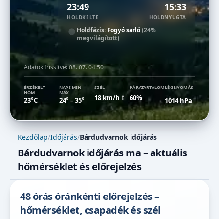
23:49
15:33
HOLDKELTE
HOLDNYUGTA
Holdfázis:
Fogyó sarló
(24%
megvilágított)
Adatok frissítve:
08. 07. 04:50
ÉRZÉKELT
NAPI MIN –
SZÉL
PÁRATARTALOM
LÉGNYOMÁS
HŐM.
MAX
18 km/h
60%
É
23°C
24°
35°
1014 hPa
–
Kezdőlap
/
Időjárás
/
Bárdudvarnok időjárás
Bárdudvarnok időjárás ma – aktuális
hőmérséklet és előrejelzés
48 órás óránkénti előrejelzés –
hőmérséklet, csapadék és szél