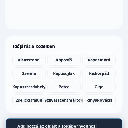
Időjárás a közelben
Kisasszond
Kaposfő
Kaposmérő
Szenna
Kaposújlak
Kiskorpád
Kaposszerdahely
Patca
Gige
Zselickisfalud
Szilvásszentmárton
Rinyakovácsi
Add hozzá az oldalt a főképernyődhöz!