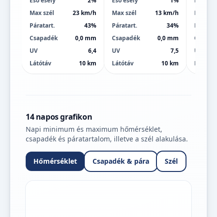
Eső esély
2%
Eső esély
1%
Eső esé
Max szél
23 km/h
Max szél
13 km/h
Max szé
Páratart.
43%
Páratart.
34%
Páratart
Csapadék
0,0 mm
Csapadék
0,0 mm
Csapad
UV
6,4
UV
7,5
UV
Látótáv
10 km
Látótáv
10 km
Látótáv
14 napos grafikon
Napi minimum és maximum hőmérséklet,
csapadék és páratartalom, illetve a szél alakulása.
Hőmérséklet
Csapadék & pára
Szél