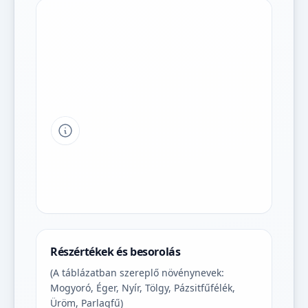
Tipp a grafikon jelmagyarázatához
Részértékek és besorolás
(A táblázatban szereplő növénynevek:
Mogyoró, Éger, Nyír, Tölgy, Pázsitfűfélék,
Üröm, Parlagfű)