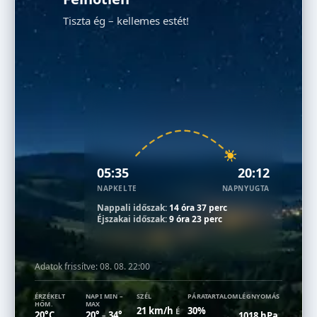
Tiszta ég – kellemes estét!
05:35
20:12
NAPKELTE
NAPNYUGTA
Nappali időszak:
14 óra 37 perc
Éjszakai időszak:
9 óra 23 perc
Adatok frissítve:
08. 08. 22:00
ÉRZÉKELT
NAPI MIN –
SZÉL
PÁRATARTALOM
LÉGNYOMÁS
HŐM.
MAX
21 km/h
30%
É
20°C
20°
34°
1018 hPa
–