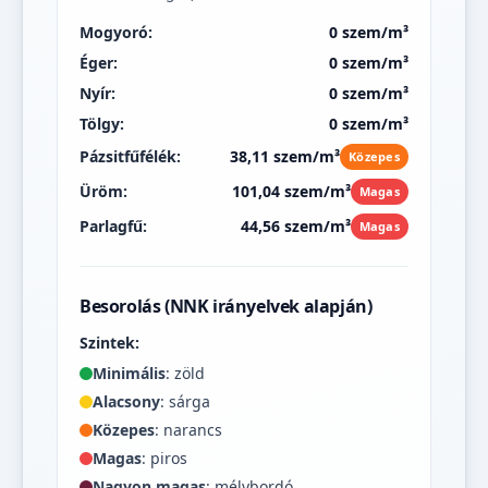
Mogyoró:
0 szem/m³
Éger:
0 szem/m³
Nyír:
0 szem/m³
Tölgy:
0 szem/m³
Pázsitfűfélék:
38,11 szem/m³
Közepes
Üröm:
101,04 szem/m³
Magas
Parlagfű:
44,56 szem/m³
Magas
Besorolás (NNK irányelvek alapján)
Szintek:
Minimális
: zöld
Alacsony
: sárga
Közepes
: narancs
Magas
: piros
Nagyon magas
: mélybordó