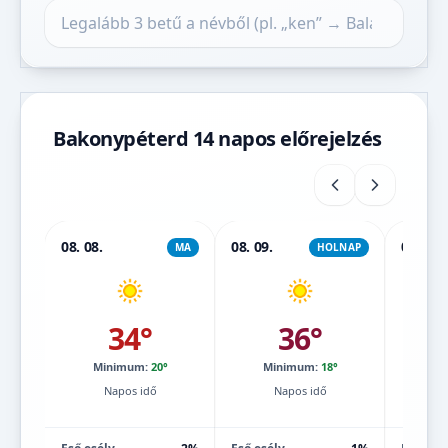
Település keresése
Bakonypéterd 14 napos előrejelzés
08. 08.
08. 09.
08. 10.
MA
HOLNAP
34°
36°
Minimum:
20°
Minimum:
18°
Mi
Napos idő
Napos idő