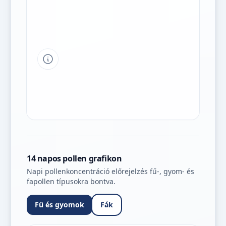
Tipp a grafikon jelmagyarázatához
14 napos pollen grafikon
Napi pollenkoncentráció előrejelzés fű-, gyom- és
fapollen típusokra bontva.
Fű és gyomok
Fák