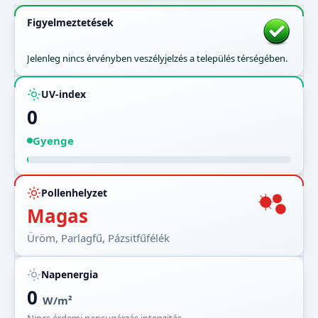
Figyelmeztetések
Jelenleg nincs érvényben veszélyjelzés a település térségében.
UV-index
0
Gyenge
Pollenhelyzet
Magas
Üröm, Parlagfű, Pázsitfűfélék
Napenergia
0
W/m²