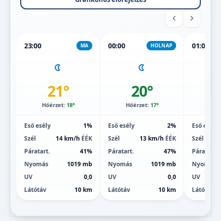
23:00
00:00
01:00
MA
HOLNAP
21°
20°
Hőérzet:
18°
Hőérzet:
17°
Hőé
Eső esély
1%
Eső esély
2%
Eső esély
Szél
14 km/h
ÉÉK
Szél
13 km/h
ÉÉK
Szél
Páratart.
41%
Páratart.
47%
Páratart.
Nyomás
1019 mb
Nyomás
1019 mb
Nyomás
UV
0,0
UV
0,0
UV
Látótáv
10 km
Látótáv
10 km
Látótáv