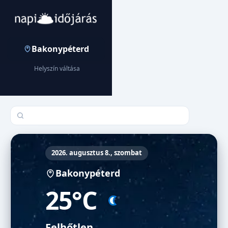
Bakonypéterd
Helyszín váltása
Település keresése
2026. augusztus 8., szombat
Bakonypéterd
25°C
Felhőtlen