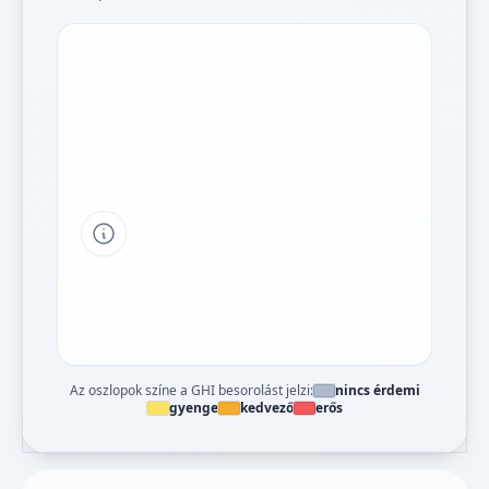
Tipp a grafikon jelmagyarázatához
Az oszlopok színe a GHI besorolást jelzi:
nincs érdemi
gyenge
kedvező
erős