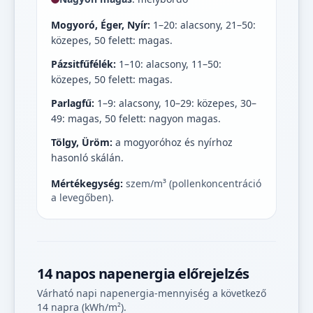
Mogyoró, Éger, Nyír:
1–20: alacsony, 21–50:
közepes, 50 felett: magas.
Pázsitfűfélék:
1–10: alacsony, 11–50:
közepes, 50 felett: magas.
Parlagfű:
1–9: alacsony, 10–29: közepes, 30–
49: magas, 50 felett: nagyon magas.
Tölgy, Üröm:
a mogyoróhoz és nyírhoz
hasonló skálán.
Mértékegység:
szem/m³ (pollenkoncentráció
a levegőben).
14 napos napenergia előrejelzés
Várható napi napenergia-mennyiség a következő
14 napra (kWh/m²).