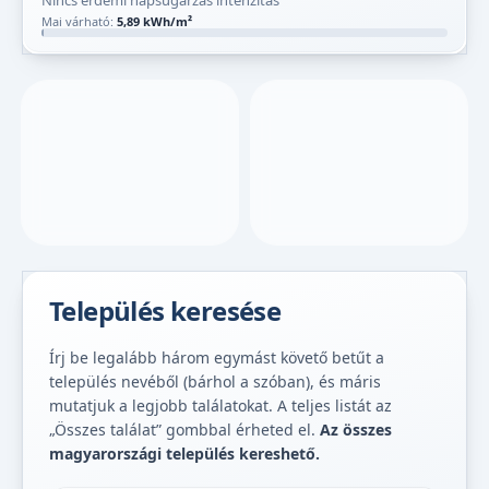
Nincs érdemi napsugárzás intenzitás
Mai várható:
5,89 kWh/m²
Település keresése
Írj be legalább három egymást követő betűt a
település nevéből (bárhol a szóban), és máris
mutatjuk a legjobb találatokat. A teljes listát az
„Összes találat” gombbal érheted el.
Az összes
magyarországi település kereshető.