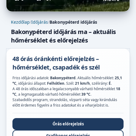
Kezdőlap
/
Időjárás
/
Bakonypéterd időjárás
Bakonypéterd időjárás ma – aktuális
hőmérséklet és előrejelzés
48 órás óránkénti előrejelzés –
hőmérséklet, csapadék és szél
Friss időjárási adatok:
Bakonypéterd
. Aktuális hőmérséklet:
25,1
°C
, időjárási állapot:
Felhőtlen
. Szél:
21 km/h
, szélirány:
É
.
A 48 órás időszakban a legalacsonyabb várható hőmérséklet
18
°C
, a legmagasabb várható hőmérséklet
39 °C
.
Szabadidős program, strandolás, vízparti séta vagy kirándulás
előtt érdemes figyelni a friss adatokat és a viharjelzést is.
Órás előrejelzés
Grafikonos előrejelzés