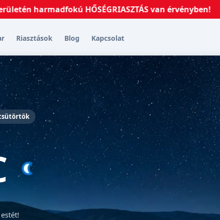
n harmadfokú HŐSÉGRIASZTÁS van érvényben!
2026.07.
ar
Riasztások
Blog
Kapcsolat
 csütörtök
C
estét!