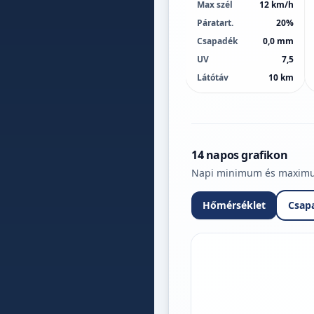
Max szél
12 km/h
Páratart.
20%
Csapadék
0,0 mm
UV
7,5
Látótáv
10 km
14 napos grafikon
Napi minimum és maximum 
Hőmérséklet
Csap