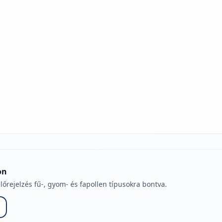
jelmagyarázatához
on
lőrejelzés fű-, gyom- és fapollen típusokra bontva.