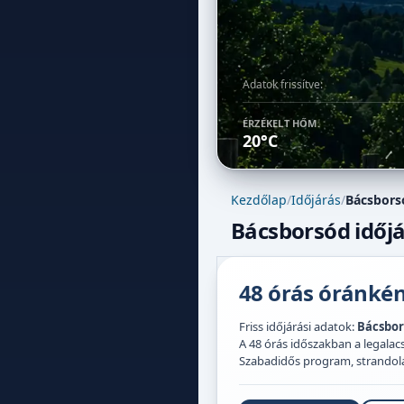
Adatok frissítve:
ÉRZÉKELT HŐM.
20°C
Kezdőlap
/
Időjárás
/
Bácsbors
Bácsborsód időjá
48 órás óránként
Friss időjárási adatok:
Bácsbor
A 48 órás időszakban a legal
Szabadidős program, strandolás,