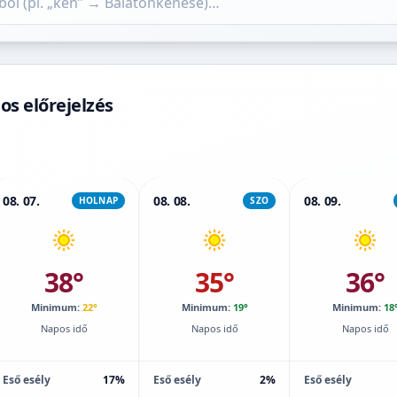
os előrejelzés
08. 07.
08. 08.
08. 09.
HOLNAP
SZO
38°
35°
36°
Minimum:
22°
Minimum:
19°
Minimum:
18
Napos idő
Napos idő
Napos idő
Eső esély
17%
Eső esély
2%
Eső esély