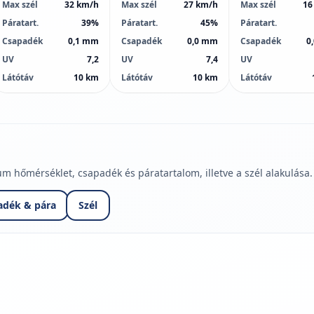
Max szél
32 km/h
Max szél
27 km/h
Max szél
16
Páratart.
39%
Páratart.
45%
Páratart.
Csapadék
0,1 mm
Csapadék
0,0 mm
Csapadék
0
UV
7,2
UV
7,4
UV
Látótáv
10 km
Látótáv
10 km
Látótáv
hőmérséklet, csapadék és páratartalom, illetve a szél alakulása.
adék & pára
Szél