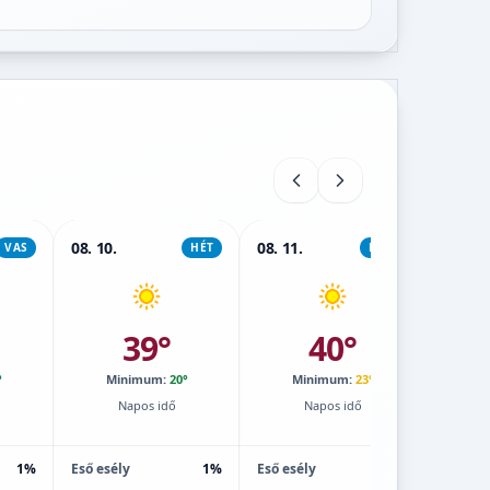
08. 10.
08. 11.
08. 12.
VAS
HÉT
KEDD
39°
40°
°
Minimum:
20°
Minimum:
23°
M
Napos idő
Napos idő
1%
Eső esély
1%
Eső esély
1%
Eső esé