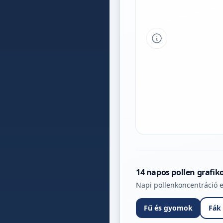
Tipp a grafikon 
14 napos pollen grafik
Napi pollenkoncentráció e
Fű és gyomok
Fák