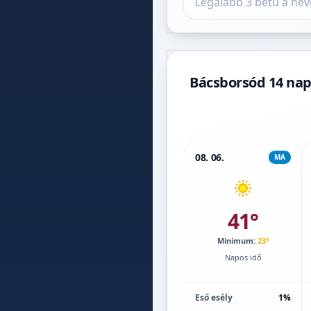
Bácsborsód 14 nap
08. 06.
MA
41°
Minimum:
23°
Napos idő
Eső esély
1%