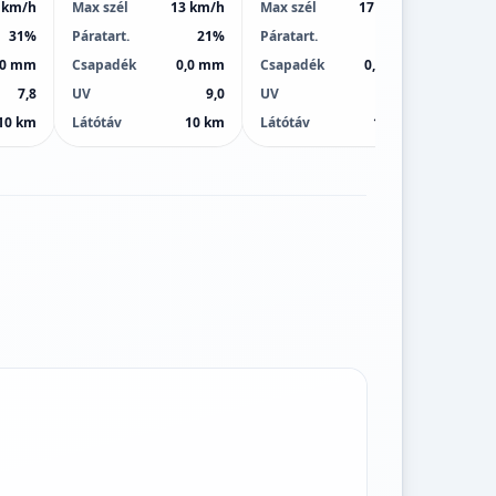
 km/h
Max szél
13 km/h
Max szél
17 km/h
Max sz
31%
Páratart.
21%
Páratart.
20%
Páratar
,0 mm
Csapadék
0,0 mm
Csapadék
0,0 mm
Csapa
7,8
UV
9,0
UV
10,0
UV
10 km
Látótáv
10 km
Látótáv
10 km
Látótá