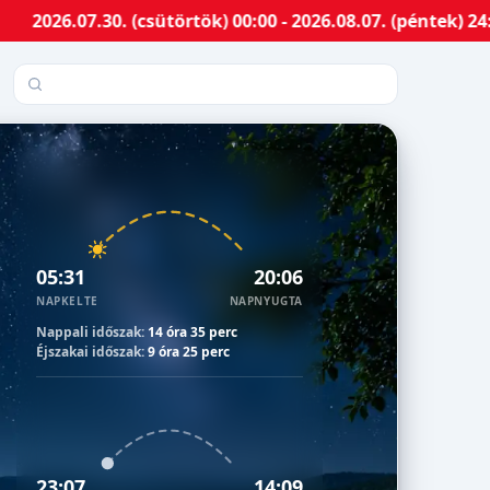
30. (csütörtök) 00:00 - 2026.08.07. (péntek) 24:00-ig M
Település keresése
05:31
20:06
NAPKELTE
NAPNYUGTA
Nappali időszak:
14 óra 35 perc
Éjszakai időszak:
9 óra 25 perc
23:07
14:09