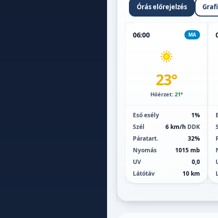
Órás előrejelzés
Graf
06:00
MA
23°
Hőérzet:
21°
Eső esély
1%
Szél
6 km/h
DDK
Páratart.
32%
Nyomás
1015 mb
UV
0,0
Látótáv
10 km