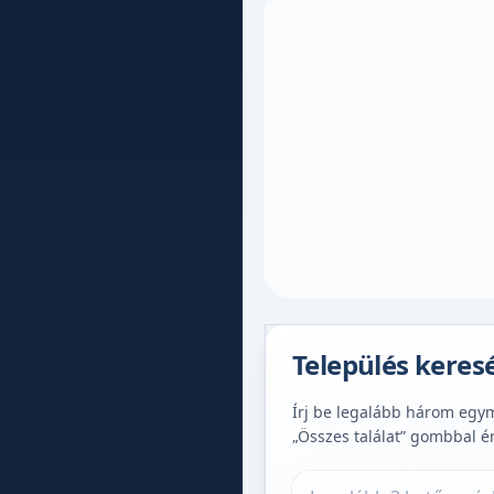
Település keres
Írj be legalább három egymá
„Összes találat” gombbal é
Település keresése