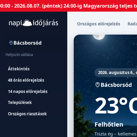
6.08.07. (péntek) 24:00-ig Magyarország teljes területé
Országos előrejelzés
Rad
Bácsborsód
Helyszín váltása
Áttekintés
2026. augusztus 6.,
48 órás előrejelzés
Bácsborsód
14 napos előrejelzés
23°
Települések
Országos riasztások
Felhőtlen
Tiszta ég – kellemes 