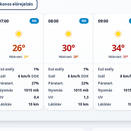
ikonos előrejelzés
07:00
08:00
09:00
MA
MA
26°
30°
34°
Hőérzet:
24°
Hőérzet:
28°
Hőérzet:
31°
Eső esély
1%
Eső esély
1%
Eső esély
Szél
6 km/h
DDK
Szél
8 km/h
DDK
Szél
8 km
Páratart.
27%
Páratart.
22%
Páratart.
Nyomás
1015 mb
Nyomás
1015 mb
Nyomás
101
UV
0,4
UV
1,3
UV
Látótáv
10 km
Látótáv
10 km
Látótáv
1