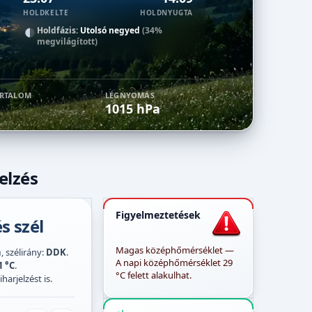
HOLDKELTE
HOLDNYUGTA
Holdfázis:
Utolsó negyed
(34%
megvilágított)
ARTALOM
LÉGNYOMÁS
1015 hPa
elzés
Figyelmeztetések
s szél
Magas középhőmérséklet —
h
, szélirány:
DDK
.
A napi középhőmérséklet 29
1 °C
.
°C felett alakulhat.
harjelzést is.