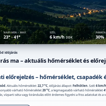
NAPI MIN – MAX
SZÉL
PÁRAT
23°
41°
6 km/h
30%
–
DDK
ód időjárás
rás ma – aktuális hőmérséklet és előrej
i előrejelzés – hőmérséklet, csapadék é
sód
. Aktuális hőmérséklet:
22,7 °C
, időjárási állapot:
Felhőtlen
. Szél:
6 km/
acsonyabb várható hőmérséklet
20 °C
, a legmagasabb várható hőmérséklet
4
 vízparti séta vagy kirándulás előtt érdemes figyelni a friss adatokat és a vi