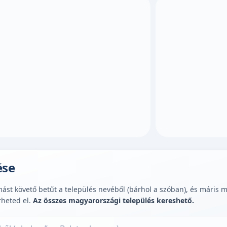
ése
st követő betűt a település nevéből (bárhol a szóban), és máris muta
rheted el.
Az összes magyarországi település kereshető.