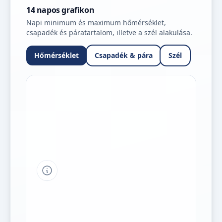
14 napos grafikon
Napi minimum és maximum hőmérséklet,
csapadék és páratartalom, illetve a szél alakulása.
Hőmérséklet
Csapadék & pára
Szél
Tipp a grafikon jelmagyarázatához