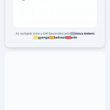
Tipp a grafikon jelmagyarázatához
Az oszlopok színe a GHI besorolást jelzi:
nincs érdemi
gyenge
kedvező
erős