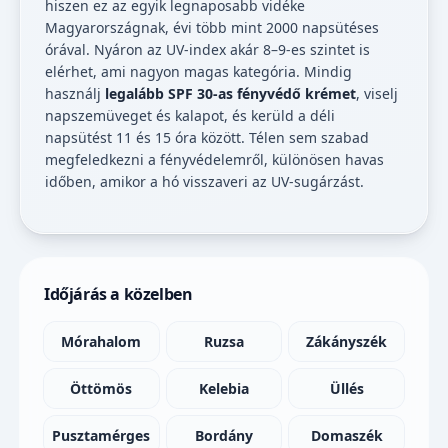
hiszen ez az egyik legnaposabb vidéke
Magyarországnak, évi több mint 2000 napsütéses
órával. Nyáron az UV-index akár 8–9-es szintet is
elérhet, ami nagyon magas kategória. Mindig
használj
legalább SPF 30-as fényvédő krémet
, viselj
napszemüveget és kalapot, és kerüld a déli
napsütést 11 és 15 óra között. Télen sem szabad
megfeledkezni a fényvédelemről, különösen havas
időben, amikor a hó visszaveri az UV-sugárzást.
Időjárás a közelben
Mórahalom
Ruzsa
Zákányszék
Öttömös
Kelebia
Üllés
Pusztamérges
Bordány
Domaszék