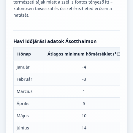
természeti tájak miatt a szél is fontos tényező itt –
különösen tavasszal és ősszel érezheted erősen a
hatását.
Havi időjárási adatok Ásotthalmon
Hónap
Átlagos minimum hőmérséklet (°C)
Át
Január
-4
Február
-3
Március
1
Április
5
Május
10
Június
14