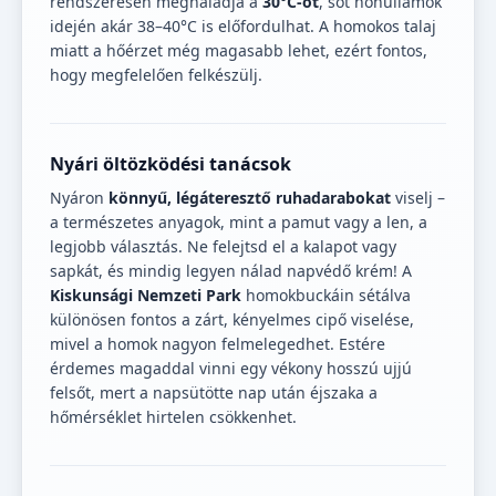
rendszeresen meghaladja a
30°C-ot
, sőt hőhullámok
idején akár 38–40°C is előfordulhat. A homokos talaj
miatt a hőérzet még magasabb lehet, ezért fontos,
hogy megfelelően felkészülj.
Nyári öltözködési tanácsok
Nyáron
könnyű, légáteresztő ruhadarabokat
viselj –
a természetes anyagok, mint a pamut vagy a len, a
legjobb választás. Ne felejtsd el a kalapot vagy
sapkát, és mindig legyen nálad napvédő krém! A
Kiskunsági Nemzeti Park
homokbuckáin sétálva
különösen fontos a zárt, kényelmes cipő viselése,
mivel a homok nagyon felmelegedhet. Estére
érdemes magaddal vinni egy vékony hosszú ujjú
felsőt, mert a napsütötte nap után éjszaka a
hőmérséklet hirtelen csökkenhet.