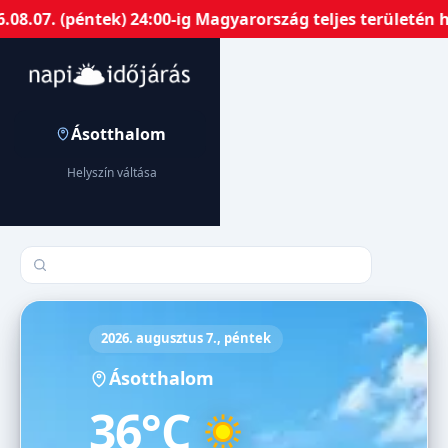
. (péntek) 24:00-ig Magyarország teljes területén harma
Ásotthalom
Helyszín váltása
Település keresése
2026. augusztus 7., péntek
Ásotthalom
36°C