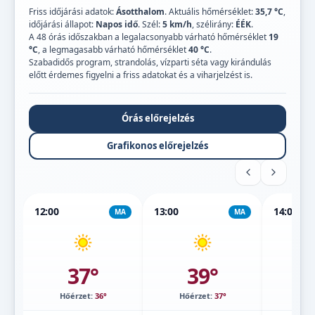
Friss időjárási adatok:
Ásotthalom
. Aktuális hőmérséklet:
35,7 °C
,
időjárási állapot:
Napos idő
. Szél:
5 km/h
, szélirány:
ÉÉK
.
A 48 órás időszakban a legalacsonyabb várható hőmérséklet
19
°C
, a legmagasabb várható hőmérséklet
40 °C
.
Szabadidős program, strandolás, vízparti séta vagy kirándulás
előtt érdemes figyelni a friss adatokat és a viharjelzést is.
Órás előrejelzés
Grafikonos előrejelzés
12:00
13:00
14:00
MA
MA
37°
39°
Hőérzet:
36°
Hőérzet:
37°
Hőé