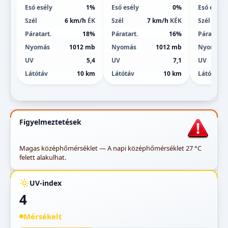
Eső esély
1%
Eső esély
0%
Eső esély
Szél
6 km/h
ÉK
Szél
7 km/h
KÉK
Szél
Páratart.
18%
Páratart.
16%
Páratart.
Nyomás
1012 mb
Nyomás
1012 mb
Nyomás
UV
5,4
UV
7,1
UV
Látótáv
10 km
Látótáv
10 km
Látótáv
Figyelmeztetések
Magas középhőmérséklet — A napi középhőmérséklet 27 °C
felett alakulhat.
UV-index
4
Mérsékelt