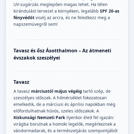
UV-sugárzás meglepően magas lehet. Ha télen
kirándulást tervezel a környéken, legalább
SPF 20-as
fényvédőt
viselj az arcra, és ne feledkezz meg a
napszemüvegről sem!
Tavasz és ősz Ásotthalmon – Az átmeneti
évszakok szeszélyei
Tavasz
A tavasz
márciustól május végéig
tartó szép, de
szeszélyes időszak. A hőmérséklet fokozatosan
emelkedik, de a márciusi és áprilisi napokban még
előfordulhatnak hűvös, szeles időszakok. A
Kiskunsági Nemzeti Park
ilyenkor éled fel igazán:
virágba borulnak a homoki legelők, megérkeznek a
vándormadarak, és a természetjárás szempontjából