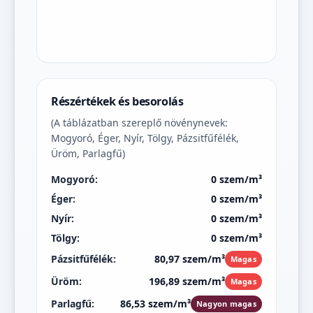
Részértékek és besorolás
(A táblázatban szereplő növénynevek:
Mogyoró, Éger, Nyír, Tölgy, Pázsitfűfélék,
Üröm, Parlagfű)
Mogyoró:
0 szem/m³
Éger:
0 szem/m³
Nyír:
0 szem/m³
Tölgy:
0 szem/m³
Pázsitfűfélék:
80,97 szem/m³
Magas
Üröm:
196,89 szem/m³
Magas
Parlagfű:
86,53 szem/m³
Nagyon magas