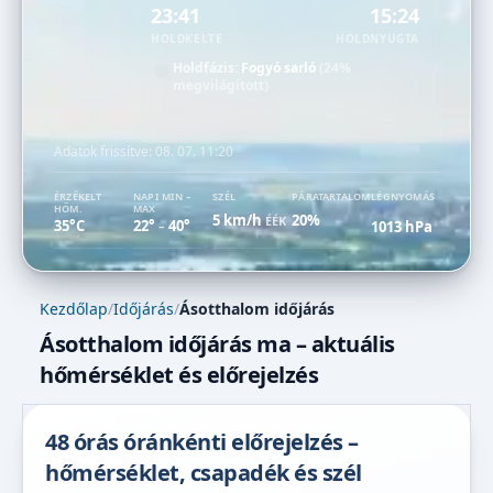
23:41
15:24
HOLDKELTE
HOLDNYUGTA
Holdfázis:
Fogyó sarló
(24%
megvilágított)
Adatok frissítve:
08. 07. 11:20
ÉRZÉKELT
NAPI MIN –
SZÉL
PÁRATARTALOM
LÉGNYOMÁS
HŐM.
MAX
5 km/h
20%
ÉÉK
35°C
22°
40°
1013 hPa
–
Kezdőlap
/
Időjárás
/
Ásotthalom időjárás
Ásotthalom időjárás ma – aktuális
hőmérséklet és előrejelzés
48 órás óránkénti előrejelzés –
hőmérséklet, csapadék és szél