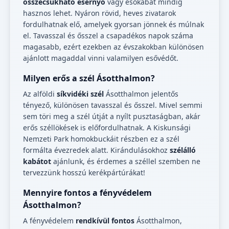
összecsukható esernyő
vagy esőkabát mindig
hasznos lehet. Nyáron rövid, heves zivatarok
fordulhatnak elő, amelyek gyorsan jönnek és múlnak
el. Tavasszal és ősszel a csapadékos napok száma
magasabb, ezért ezekben az évszakokban különösen
ajánlott magaddal vinni valamilyen esővédőt.
Milyen erős a szél Ásotthalmon?
Az alföldi
síkvidéki szél
Ásotthalmon jelentős
tényező, különösen tavasszal és ősszel. Mivel semmi
sem töri meg a szél útját a nyílt pusztaságban, akár
erős széllökések is előfordulhatnak. A Kiskunsági
Nemzeti Park homokbuckáit részben ez a szél
formálta évezredek alatt. Kirándulásokhoz
szélálló
kabátot
ajánlunk, és érdemes a széllel szemben ne
tervezzünk hosszú kerékpártúrákat!
Mennyire fontos a fényvédelem
Ásotthalmon?
A fényvédelem
rendkívül fontos
Ásotthalmon,