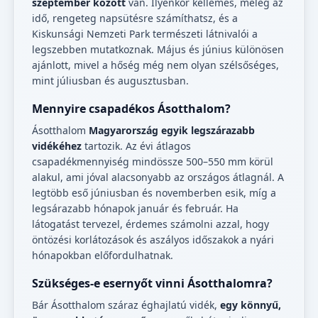
szeptember között
van. Ilyenkor kellemes, meleg az
idő, rengeteg napsütésre számíthatsz, és a
Kiskunsági Nemzeti Park természeti látnivalói a
legszebben mutatkoznak. Május és június különösen
ajánlott, mivel a hőség még nem olyan szélsőséges,
mint júliusban és augusztusban.
Mennyire csapadékos Ásotthalom?
Ásotthalom
Magyarország egyik legszárazabb
vidékéhez
tartozik. Az évi átlagos
csapadékmennyiség mindössze 500–550 mm körül
alakul, ami jóval alacsonyabb az országos átlagnál. A
legtöbb eső júniusban és novemberben esik, míg a
legsárazabb hónapok január és február. Ha
látogatást tervezel, érdemes számolni azzal, hogy
öntözési korlátozások és aszályos időszakok a nyári
hónapokban előfordulhatnak.
Szükséges-e esernyőt vinni Ásotthalomra?
Bár Ásotthalom száraz éghajlatú vidék,
egy könnyű,