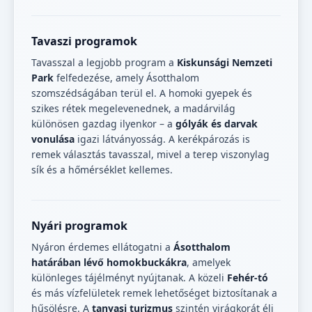
Tavaszi programok
Tavasszal a legjobb program a
Kiskunsági Nemzeti
Park
felfedezése, amely Ásotthalom
szomszédságában terül el. A homoki gyepek és
szikes rétek megelevenednek, a madárvilág
különösen gazdag ilyenkor – a
gólyák és darvak
vonulása
igazi látványosság. A kerékpározás is
remek választás tavasszal, mivel a terep viszonylag
sík és a hőmérséklet kellemes.
Nyári programok
Nyáron érdemes ellátogatni a
Ásotthalom
határában lévő homokbuckákra
, amelyek
különleges tájélményt nyújtanak. A közeli
Fehér-tó
és más vízfelületek remek lehetőséget biztosítanak a
hűsölésre. A
tanyasi turizmus
szintén virágkorát éli