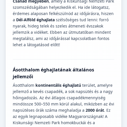
Csanád megyében
, amely a Kiskunsági Nemzeti Park
szomszédságában helyezkedik el. Ha ide látogatsz,
érdemes alaposan felkészülnöd az időjárásra, hiszen
a
Dél-Alföld éghajlata
szélsőséges tud lenni: forró
nyarak, hideg telek és szeles átmeneti évszakok
jellemzik a vidéket. Ebben az útmutatóban mindent
megtalálsz, ami az időjárással kapcsolatban fontos
lehet a látogatásod előtt!
Ásotthalom éghajlatának általános
jellemzői
Ásotthalom
kontinentális éghajlatú
terület, amelyre
jellemző a kevés csapadék, a sok napsütés és a nagy
hőingadozás. Az évi átlagos csapadékmennyiség
mindössze 500–550 mm körül alakul, miközben az évi
napsütéses órák száma meghaladja a
2000 órát
. Ez
az egyik legnaposabb vidéke Magyarországnak! A
Kiskunsági Nemzeti Park homokbuckái és a