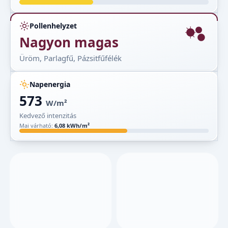
Pollenhelyzet
Nagyon magas
Üröm, Parlagfű, Pázsitfűfélék
Napenergia
573
W/m²
Kedvező intenzitás
Mai várható:
6,08 kWh/m²