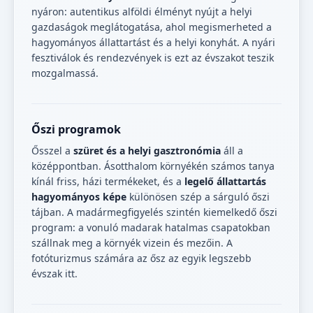
nyáron: autentikus alföldi élményt nyújt a helyi
gazdaságok meglátogatása, ahol megismerheted a
hagyományos állattartást és a helyi konyhát. A nyári
fesztiválok és rendezvények is ezt az évszakot teszik
mozgalmassá.
Őszi programok
Ősszel a
szüret és a helyi gasztronómia
áll a
középpontban. Ásotthalom környékén számos tanya
kínál friss, házi termékeket, és a
legelő állattartás
hagyományos képe
különösen szép a sárguló őszi
tájban. A madármegfigyelés szintén kiemelkedő őszi
program: a vonuló madarak hatalmas csapatokban
szállnak meg a környék vizein és mezőin. A
fotóturizmus számára az ősz az egyik legszebb
évszak itt.