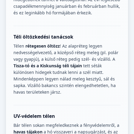
csapadékmennyiség januárban és februárban hullik,
és ez leginkább hó formájában érkezik.
Téli öltözkedési tanácsok
Télen
rétegesen öltözz
! Az alapréteg legyen
nedvességelvezető, a középső réteg meleg (pl. polár
vagy gyapjú), a külső réteg pedig szél- és vízálló. A
Tisza-tó és a Kiskunság téli tájain
tett séták
különösen hidegek tudnak lenni a szél miatt.
Mindenképpen legyen nálad meleg kesztyű, sál és
sapka. Vízálló bakancs szintén elengedhetetlen, ha
havas területeken jársz.
UV-védelem télen
Bár télen sokan megfeledkeznek a fényvédelemről, a
havas tájakon
a hó visszaveri a napsugárzást, és az