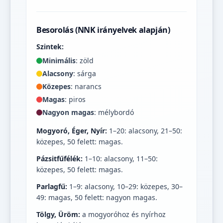
Besorolás (NNK irányelvek alapján)
Szintek:
Minimális
: zöld
Alacsony
: sárga
Közepes
: narancs
Magas
: piros
Nagyon magas
: mélybordó
Mogyoró, Éger, Nyír:
1–20: alacsony, 21–50:
közepes, 50 felett: magas.
Pázsitfűfélék:
1–10: alacsony, 11–50:
közepes, 50 felett: magas.
Parlagfű:
1–9: alacsony, 10–29: közepes, 30–
49: magas, 50 felett: nagyon magas.
Tölgy, Üröm:
a mogyoróhoz és nyírhoz