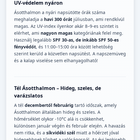
UV-védelem nyáron
Ásotthalmon a nyári napsütötte órák száma
meghaladja a
havi 300 órát
júliusban, ami rendkívül
magas. Az UV-index ilyenkor akár 8–9-es szintet is
elérhet, ami
nagyon magas
kategóriának felel meg.
Használj legalább
SPF 30-as, de inkább SPF 50-es
fényvédőt
, és 11:00–15:00 óra között lehetőség
szerint kerüld a közvetlen napsütést. A napszemüveg
és a kalap viselése sem elhanyagolható!
Tél Ásotthalmon – Hideg, szeles, de
varázslatos
A tél
decembertől februárig
tartó időszak, amely
Ásotthalmon általában hideg és szeles. A
hőmérséklet olykor -10°C alá is csökkenhet,
különösen január végén és február elején. A havazás
nem ritka, és a
síkvidéki szél
miatt a hőérzet jóval
hidegebbnek tűnhet a valóságosnál. Az évi legkisebb