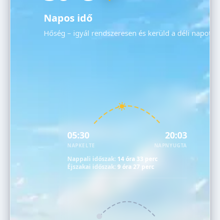
Napos idő
Hőség – igyál rendszeresen és kerüld a déli napot!
05:30
20:03
NAPKELTE
NAPNYUGTA
Nappali időszak:
14 óra 33 perc
Éjszakai időszak:
9 óra 27 perc