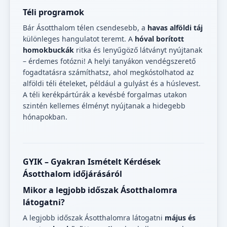
Téli programok
Bár Ásotthalom télen csendesebb, a
havas alföldi táj
különleges hangulatot teremt. A
hóval borított
homokbuckák
ritka és lenyűgöző látványt nyújtanak
– érdemes fotózni! A helyi tanyákon vendégszerető
fogadtatásra számíthatsz, ahol megkóstolhatod az
alföldi téli ételeket, például a gulyást és a húslevest.
A téli kerékpártúrák a kevésbé forgalmas utakon
szintén kellemes élményt nyújtanak a hidegebb
hónapokban.
GYIK – Gyakran Ismételt Kérdések
Ásotthalom időjárásáról
Mikor a legjobb időszak Ásotthalomra
látogatni?
A legjobb időszak Ásotthalomra látogatni
május és