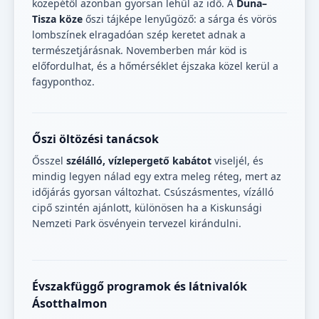
közepétől azonban gyorsan lehűl az idő. A
Duna–
Tisza köze
őszi tájképe lenyűgöző: a sárga és vörös
lombszínek elragadóan szép keretet adnak a
természetjárásnak. Novemberben már köd is
előfordulhat, és a hőmérséklet éjszaka közel kerül a
fagyponthoz.
Őszi öltözési tanácsok
Ősszel
szélálló, vízlepergető kabátot
viseljél, és
mindig legyen nálad egy extra meleg réteg, mert az
időjárás gyorsan változhat. Csúszásmentes, vízálló
cipő szintén ajánlott, különösen ha a Kiskunsági
Nemzeti Park ösvényein tervezel kirándulni.
Évszakfüggő programok és látnivalók
Ásotthalmon