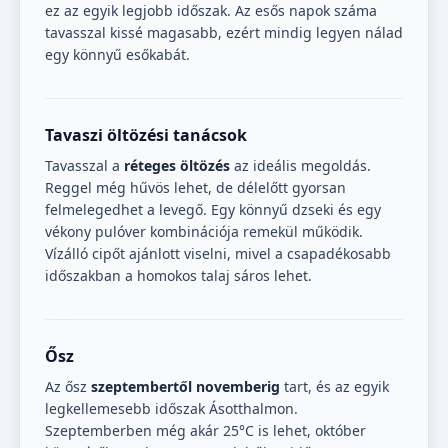
ez az egyik legjobb időszak. Az esős napok száma
tavasszal kissé magasabb, ezért mindig legyen nálad
egy könnyű esőkabát.
Tavaszi öltözési tanácsok
Tavasszal a
réteges öltözés
az ideális megoldás.
Reggel még hűvös lehet, de délelőtt gyorsan
felmelegedhet a levegő. Egy könnyű dzseki és egy
vékony pulóver kombinációja remekül működik.
Vízálló cipőt ajánlott viselni, mivel a csapadékosabb
időszakban a homokos talaj sáros lehet.
Ősz
Az ősz
szeptembertől novemberig
tart, és az egyik
legkellemesebb időszak Ásotthalmon.
Szeptemberben még akár 25°C is lehet, október