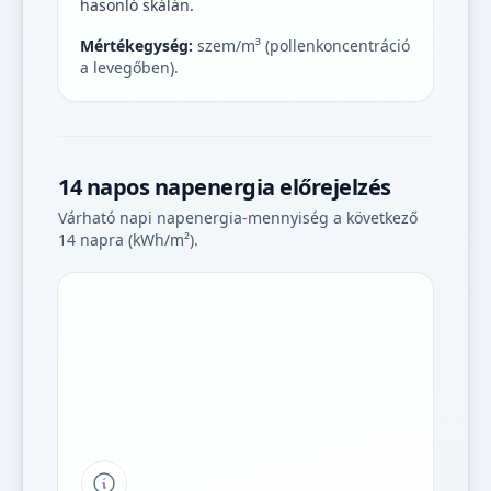
hasonló skálán.
Mértékegység:
szem/m³ (pollenkoncentráció
a levegőben).
14 napos napenergia előrejelzés
Várható napi napenergia-mennyiség a következő
14 napra (kWh/m²).