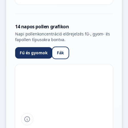
14 napos pollen grafikon
Napi pollenkoncentráció előrejelzés fű-, gyom- és
fapollen típusokra bontva.
Fű és gyomok
Fák
Tipp a grafikon jelmagyarázatához