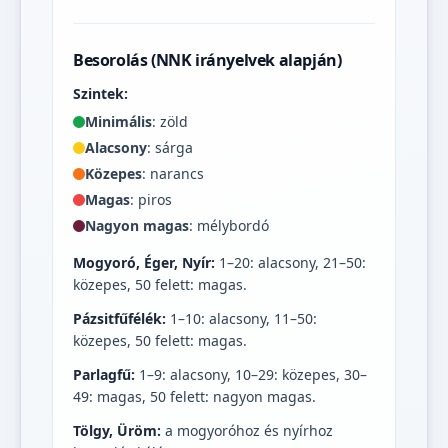
Besorolás (NNK irányelvek alapján)
Szintek:
Minimális
: zöld
Alacsony
: sárga
Közepes
: narancs
Magas
: piros
Nagyon magas
: mélybordó
Mogyoró, Éger, Nyír:
1–20: alacsony, 21–50:
közepes, 50 felett: magas.
Pázsitfűfélék:
1–10: alacsony, 11–50:
közepes, 50 felett: magas.
Parlagfű:
1–9: alacsony, 10–29: közepes, 30–
49: magas, 50 felett: nagyon magas.
Tölgy, Üröm:
a mogyoróhoz és nyírhoz