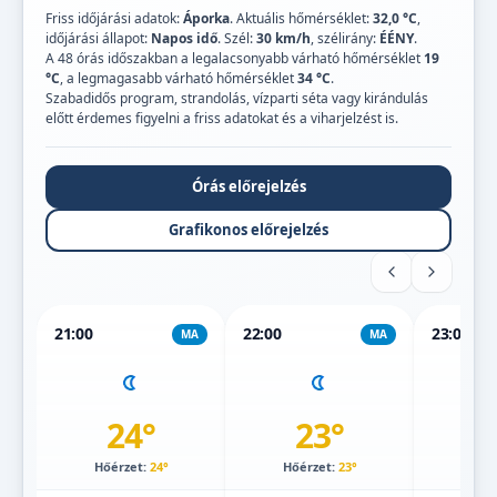
Friss időjárási adatok:
Áporka
. Aktuális hőmérséklet:
32,0 °C
,
időjárási állapot:
Napos idő
. Szél:
30 km/h
, szélirány:
ÉÉNY
.
A 48 órás időszakban a legalacsonyabb várható hőmérséklet
19
°C
, a legmagasabb várható hőmérséklet
34 °C
.
Szabadidős program, strandolás, vízparti séta vagy kirándulás
előtt érdemes figyelni a friss adatokat és a viharjelzést is.
Órás előrejelzés
Grafikonos előrejelzés
21:00
22:00
23:00
MA
MA
24°
23°
Hőérzet:
24°
Hőérzet:
23°
Hőé