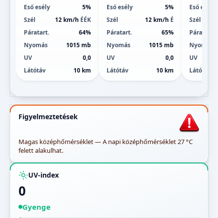
Eső esély
5%
Eső esély
5%
Eső esély
Szél
12 km/h
ÉÉK
Szél
12 km/h
É
Szél
Páratart.
64%
Páratart.
65%
Páratart.
Nyomás
1015 mb
Nyomás
1015 mb
Nyomás
UV
0,0
UV
0,0
UV
Látótáv
10 km
Látótáv
10 km
Látótáv
Figyelmeztetések
Magas középhőmérséklet — A napi középhőmérséklet 27 °C
felett alakulhat.
UV-index
0
Gyenge