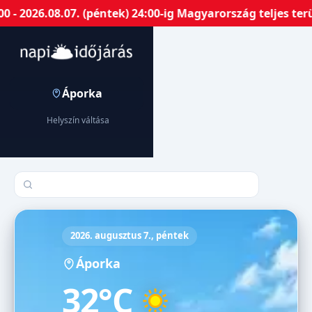
2026.08.07. (péntek) 24:00-ig Magyarország teljes terül
Áporka
Helyszín váltása
Település keresése
2026. augusztus 7., péntek
Áporka
32°C