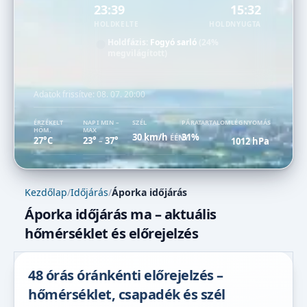
23:39
15:32
HOLDKELTE
HOLDNYUGTA
Holdfázis:
Fogyó sarló
(24%
megvilágított)
Adatok frissítve:
08. 07. 20:00
ÉRZÉKELT
NAPI MIN –
SZÉL
PÁRATARTALOM
LÉGNYOMÁS
HŐM.
MAX
30 km/h
31%
ÉÉNY
27°C
23°
37°
1012 hPa
–
Kezdőlap
/
Időjárás
/
Áporka időjárás
Áporka időjárás ma – aktuális
hőmérséklet és előrejelzés
48 órás óránkénti előrejelzés –
hőmérséklet, csapadék és szél