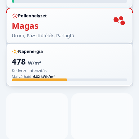
Pollenhelyzet
Magas
Üröm, Pázsitfűfélék, Parlagfű
Napenergia
478
W/m²
Kedvező intenzitás
Mai várható:
6,82 kWh/m²