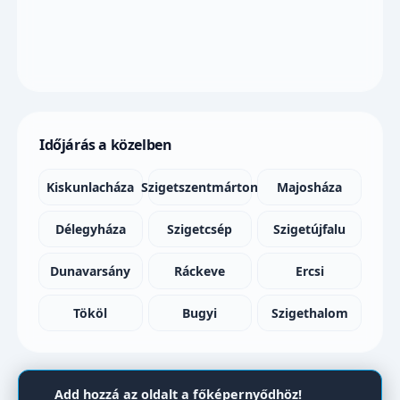
Időjárás a közelben
Kiskunlacháza
Szigetszentmárton
Majosháza
Délegyháza
Szigetcsép
Szigetújfalu
Dunavarsány
Ráckeve
Ercsi
Tököl
Bugyi
Szigethalom
Add hozzá az oldalt a főképernyődhöz!