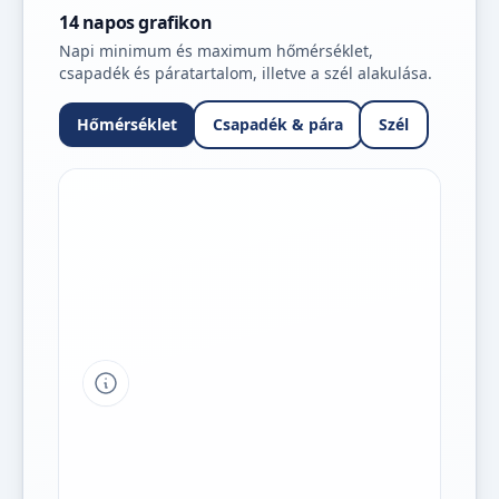
14 napos grafikon
Napi minimum és maximum hőmérséklet,
csapadék és páratartalom, illetve a szél alakulása.
Hőmérséklet
Csapadék & pára
Szél
Tipp a grafikon jelmagyarázatához