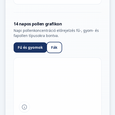
14 napos pollen grafikon
Napi pollenkoncentráció előrejelzés fű-, gyom- és
fapollen típusokra bontva.
Fű és gyomok
Fák
Tipp a grafikon jelmagyarázatához