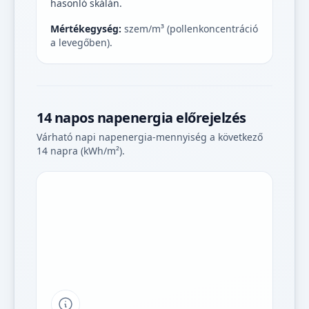
hasonló skálán.
Mértékegység:
szem/m³ (pollenkoncentráció
a levegőben).
14 napos napenergia előrejelzés
Várható napi napenergia-mennyiség a következő
14 napra (kWh/m²).