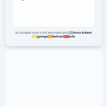
Tipp a grafikon jelmagyarázatához
Az oszlopok színe a GHI besorolást jelzi:
nincs érdemi
gyenge
kedvező
erős