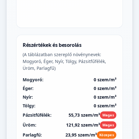
Részértékek és besorolás
(A táblázatban szereplő növénynevek:
Mogyoró, Éger, Nyír, Tölgy, Pázsitfűfélék,
Üröm, Parlagfű)
Mogyoró:
0 szem/m³
Éger:
0 szem/m³
Nyír:
0 szem/m³
Tölgy:
0 szem/m³
Pázsitfűfélék:
55,73 szem/m³
Magas
Üröm:
121,92 szem/m³
Magas
Parlagfű:
23,95 szem/m³
Közepes