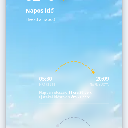
Napos idő
Élvezd a napot!
05:30
20:09
NAPKELTE
NAPNYUGTA
Nappali időszak:
14 óra 39 perc
Éjszakai időszak:
9 óra 21 perc