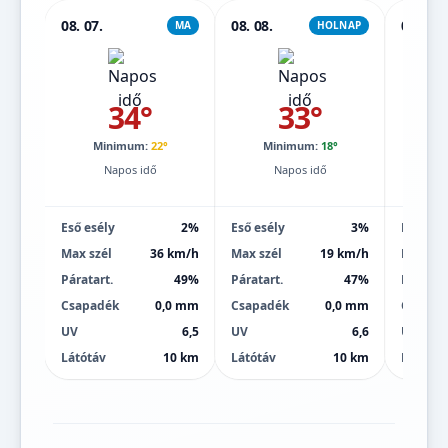
08. 07.
08. 08.
08. 09.
MA
HOLNAP
34°
33°
Minimum:
22°
Minimum:
18°
Mi
Napos idő
Napos idő
Eső esély
2%
Eső esély
3%
Eső esé
Max szél
36 km/h
Max szél
19 km/h
Max szé
Páratart.
49%
Páratart.
47%
Páratart
Csapadék
0,0 mm
Csapadék
0,0 mm
Csapad
UV
6,5
UV
6,6
UV
Látótáv
10 km
Látótáv
10 km
Látótáv