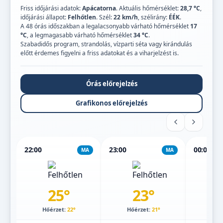
Friss időjárási adatok:
Apácatorna
. Aktuális hőmérséklet:
28,7 °C
,
időjárási állapot:
Felhőtlen
. Szél:
22 km/h
, szélirány:
ÉÉK
.
A 48 órás időszakban a legalacsonyabb várható hőmérséklet
17
°C
, a legmagasabb várható hőmérséklet
34 °C
.
Szabadidős program, strandolás, vízparti séta vagy kirándulás
előtt érdemes figyelni a friss adatokat és a viharjelzést is.
Órás előrejelzés
Grafikonos előrejelzés
22:00
23:00
00:00
MA
MA
25°
23°
Hőérzet:
22°
Hőérzet:
21°
Hőé