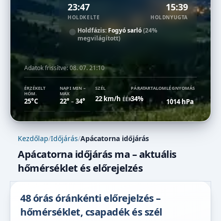
23:47
15:39
HOLDKELTE
HOLDNYUGTA
Holdfázis:
Fogyó sarló
(24%
megvilágított)
Adatok frissítve:
08. 07. 21:10
ÉRZÉKELT
NAPI MIN –
SZÉL
PÁRATARTALOM
LÉGNYOMÁS
HŐM.
MAX
22 km/h
34%
ÉÉK
25°C
22°
34°
1014 hPa
–
Kezdőlap
/
Időjárás
/
Apácatorna időjárás
Apácatorna időjárás ma – aktuális
hőmérséklet és előrejelzés
48 órás óránkénti előrejelzés –
hőmérséklet, csapadék és szél