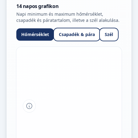
14 napos grafikon
Napi minimum és maximum hőmérséklet,
csapadék és páratartalom, illetve a szél alakulása.
Hőmérséklet
Csapadék & pára
Szél
Tipp a grafikon jelmagyarázatához