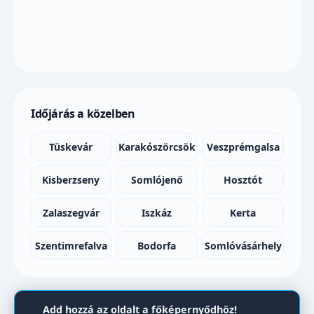
Időjárás a közelben
Tüskevár
Karakószörcsök
Veszprémgalsa
Kisberzseny
Somlójenő
Hosztót
Zalaszegvár
Iszkáz
Kerta
Szentimrefalva
Bodorfa
Somlóvásárhely
Add hozzá az oldalt a főképernyődhöz!