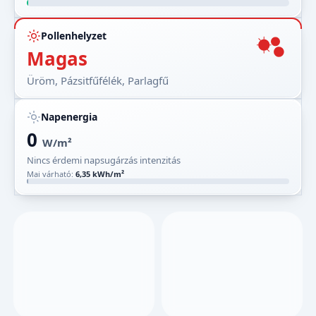
Pollenhelyzet
Magas
Üröm, Pázsitfűfélék, Parlagfű
Napenergia
0
W/m²
Nincs érdemi napsugárzás intenzitás
Mai várható:
6,35 kWh/m²