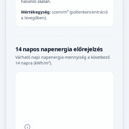
hasonló skálán.
Mértékegység:
szem/m³ (pollenkoncentráció
a levegőben).
14 napos napenergia előrejelzés
Várható napi napenergia-mennyiség a következő
14 napra (kWh/m²).