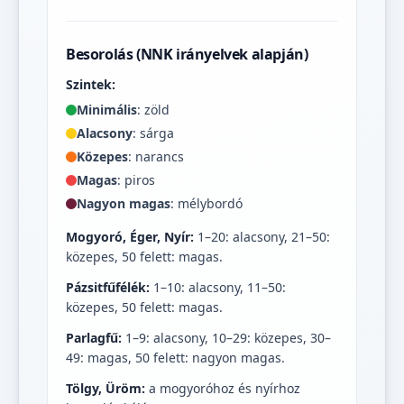
Besorolás (NNK irányelvek alapján)
Szintek:
Minimális
: zöld
Alacsony
: sárga
Közepes
: narancs
Magas
: piros
Nagyon magas
: mélybordó
Mogyoró, Éger, Nyír:
1–20: alacsony, 21–50:
közepes, 50 felett: magas.
Pázsitfűfélék:
1–10: alacsony, 11–50:
közepes, 50 felett: magas.
Parlagfű:
1–9: alacsony, 10–29: közepes, 30–
49: magas, 50 felett: nagyon magas.
Tölgy, Üröm:
a mogyoróhoz és nyírhoz