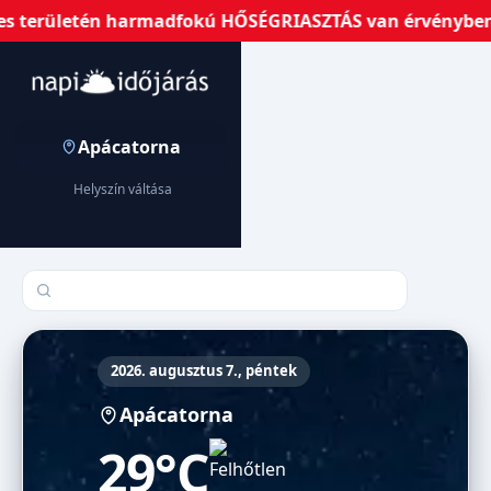
s területén harmadfokú HŐSÉGRIASZTÁS van érvényben!
Apácatorna
Helyszín váltása
Település keresése
2026. augusztus 7., péntek
Apácatorna
29°C