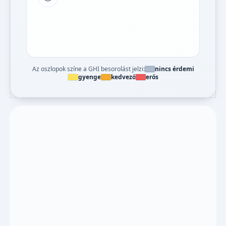
Tipp a grafikon jelmagyarázatához
Az oszlopok színe a GHI besorolást jelzi:
nincs érdemi
gyenge
kedvező
erős