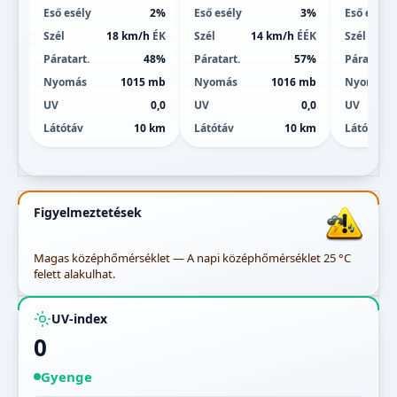
Eső esély
2%
Eső esély
3%
Eső esély
Szél
18 km/h
ÉK
Szél
14 km/h
ÉÉK
Szél
Páratart.
48%
Páratart.
57%
Páratart.
Nyomás
1015 mb
Nyomás
1016 mb
Nyomás
UV
0,0
UV
0,0
UV
Látótáv
10 km
Látótáv
10 km
Látótáv
Figyelmeztetések
Magas középhőmérséklet — A napi középhőmérséklet 25 °C
felett alakulhat.
UV-index
0
Gyenge