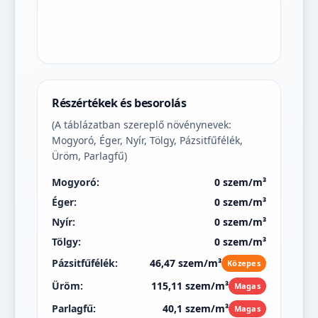
Részértékek és besorolás
(A táblázatban szereplő növénynevek:
Mogyoró, Éger, Nyír, Tölgy, Pázsitfűfélék,
Üröm, Parlagfű)
Mogyoró:
0 szem/m³
Éger:
0 szem/m³
Nyír:
0 szem/m³
Tölgy:
0 szem/m³
Pázsitfűfélék:
46,47 szem/m³
Közepes
Üröm:
115,11 szem/m³
Magas
Parlagfű:
40,1 szem/m³
Magas