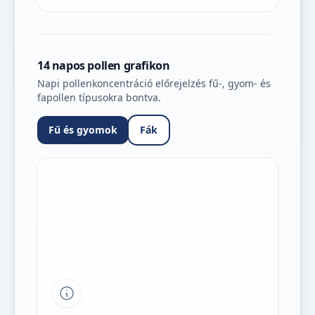
14 napos pollen grafikon
Napi pollenkoncentráció előrejelzés fű-, gyom- és
fapollen típusokra bontva.
Fű és gyomok
Fák
Tipp a grafikon jelmagyarázatához