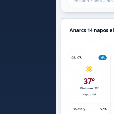
Anarcs 14 napos el
08. 07.
MA
37°
Minimum:
20°
Napos idő
Eső esély
57%