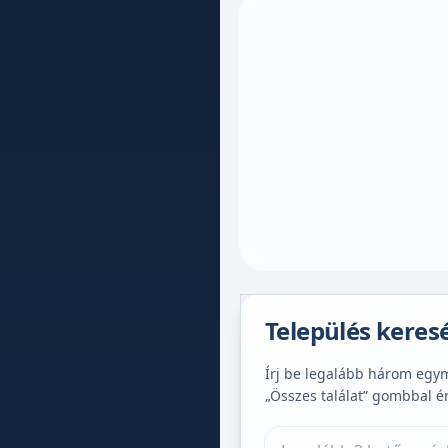
Település keres
Írj be legalább három egymá
„Összes találat” gombbal é
Település keresése