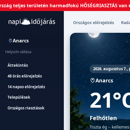
eljes területén harmadfokú HŐSÉGRIASZTÁS van érvényben!
Országos előrejelzés
Rad
Anarcs
Helyszín váltása
Áttekintés
2026. augusztus 7.,
48 órás előrejelzés
Anarcs
14 napos előrejelzés
21°
Települések
Országos riasztások
Felhőtlen
Tiszta ég – kellemes 