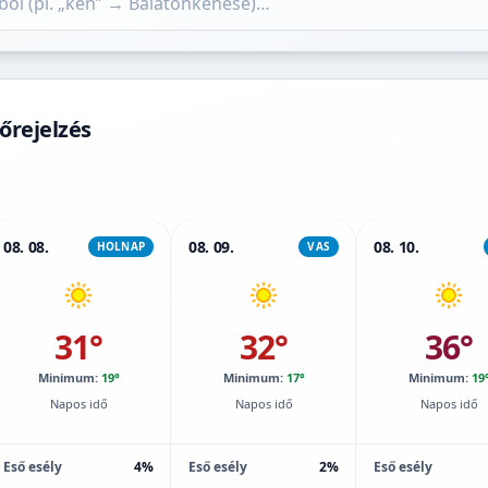
őrejelzés
08. 08.
08. 09.
08. 10.
HOLNAP
VAS
31°
32°
36°
Minimum:
19°
Minimum:
17°
Minimum:
19
Napos idő
Napos idő
Napos idő
Eső esély
4%
Eső esély
2%
Eső esély