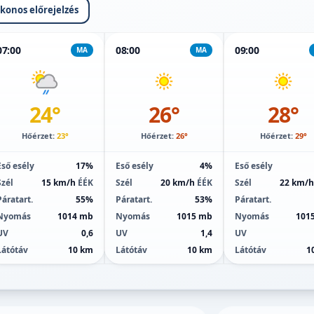
ikonos előrejelzés
07:00
08:00
09:00
MA
MA
24°
26°
28°
Hőérzet:
23°
Hőérzet:
26°
Hőérzet:
29°
Eső esély
17%
Eső esély
4%
Eső esély
Szél
15 km/h
ÉÉK
Szél
20 km/h
ÉÉK
Szél
22 km/
Páratart.
55%
Páratart.
53%
Páratart.
Nyomás
1014 mb
Nyomás
1015 mb
Nyomás
101
UV
0,6
UV
1,4
UV
Látótáv
10 km
Látótáv
10 km
Látótáv
1