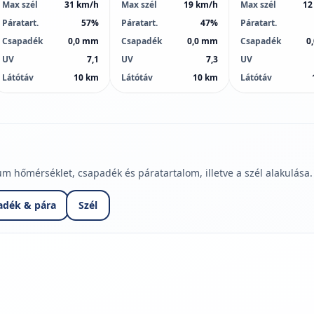
Max szél
31 km/h
Max szél
19 km/h
Max szél
12
Páratart.
57%
Páratart.
47%
Páratart.
Csapadék
0,0 mm
Csapadék
0,0 mm
Csapadék
0
UV
7,1
UV
7,3
UV
Látótáv
10 km
Látótáv
10 km
Látótáv
hőmérséklet, csapadék és páratartalom, illetve a szél alakulása.
adék & pára
Szél