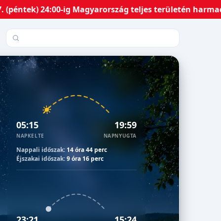
ek) 24:00-ig Magyarország teljes területén harmadfokú H
Település keresése
05:15
19:59
NAPKELTE
NAPNYUGTA
Nappali időszak:
14 óra 44 perc
Éjszakai időszak:
9 óra 16 perc
23:21
15:24