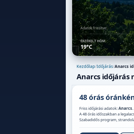
Adatok frissítve:
ÉRZÉKELT HŐM.
19°C
Kezdőlap
/
Időjárás
/
Anarcs id
Anarcs időjárás 
48 órás óránként
Friss időjárási adatok:
Anarcs
.
A 48 órás időszakban a legal
Szabadidős program, strandolás,