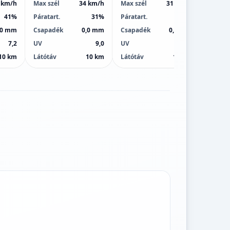
 km/h
Max szél
34 km/h
Max szél
31 km/h
Max sz
41%
Páratart.
31%
Páratart.
32%
Páratar
,0 mm
Csapadék
0,0 mm
Csapadék
0,0 mm
Csapa
7,2
UV
9,0
UV
8,0
UV
10 km
Látótáv
10 km
Látótáv
10 km
Látótá