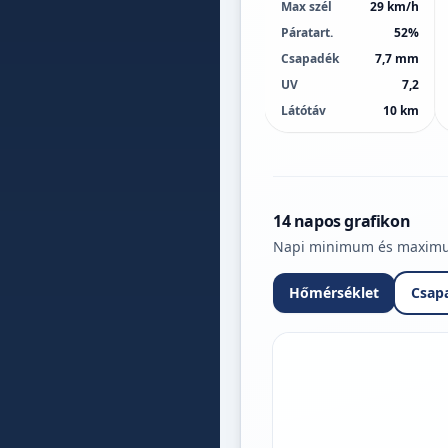
Max szél
29 km/h
Páratart.
52%
Csapadék
7,7 mm
UV
7,2
Látótáv
10 km
14 napos grafikon
Napi minimum és maximum 
Hőmérséklet
Csap