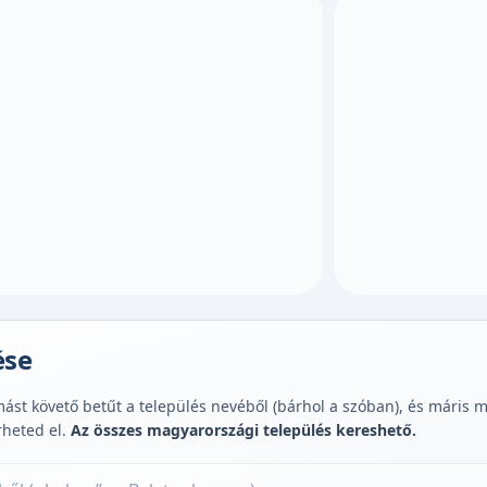
ése
st követő betűt a település nevéből (bárhol a szóban), és máris muta
rheted el.
Az összes magyarországi település kereshető.