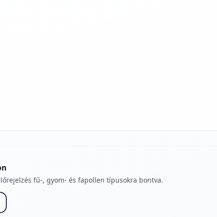
jelmagyarázatához
on
lőrejelzés fű-, gyom- és fapollen típusokra bontva.