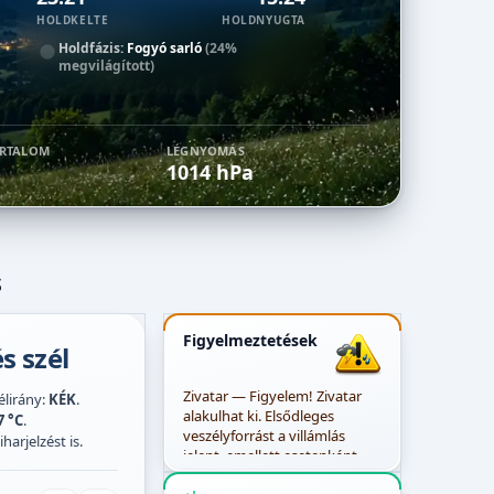
HOLDKELTE
HOLDNYUGTA
Holdfázis:
Fogyó sarló
(24%
megvilágított)
ARTALOM
LÉGNYOMÁS
1014 hPa
s
Figyelmeztetések
s szél
Zivatar — Figyelem! Zivatar
zélirány:
KÉK
.
alakulhat ki. Elsődleges
7 °C
.
veszélyforrást a villámlás
harjelzést is.
jelent, emellett esetenként
szélerősödés, jégeső