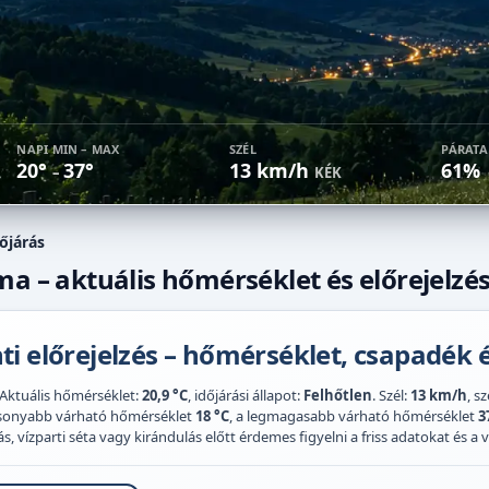
NAPI MIN – MAX
SZÉL
PÁRAT
20°
37°
13 km/h
61%
–
KÉK
őjárás
ma – aktuális hőmérséklet és előrejelzé
i előrejelzés – hőmérséklet, csapadék é
 Aktuális hőmérséklet:
20,9 °C
, időjárási állapot:
Felhőtlen
. Szél:
13 km/h
, s
acsonyabb várható hőmérséklet
18 °C
, a legmagasabb várható hőmérséklet
3
 vízparti séta vagy kirándulás előtt érdemes figyelni a friss adatokat és a vi