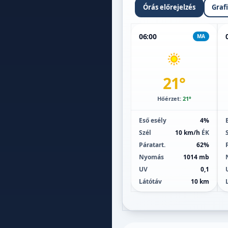
Órás előrejelzés
Graf
06:00
MA
21°
Hőérzet:
21°
Eső esély
4%
Szél
10 km/h
ÉK
Páratart.
62%
Nyomás
1014 mb
UV
0,1
Látótáv
10 km