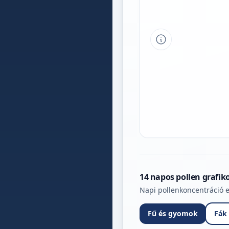
Tipp a grafikon 
14 napos pollen grafik
Napi pollenkoncentráció e
Fű és gyomok
Fák