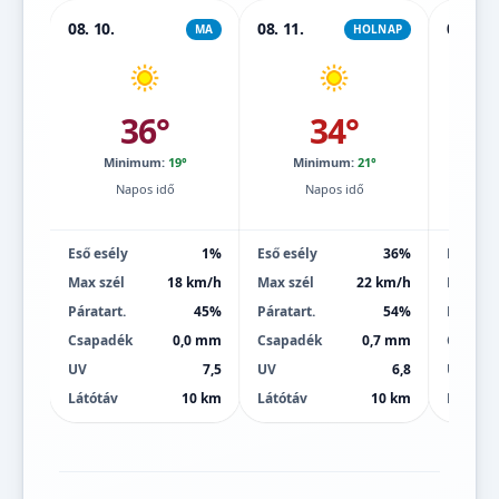
08. 10.
08. 11.
08. 12.
MA
HOLNAP
36°
34°
Minimum:
19°
Minimum:
21°
Mi
Napos idő
Napos idő
Eső esély
1%
Eső esély
36%
Eső esé
Max szél
18 km/h
Max szél
22 km/h
Max szé
Páratart.
45%
Páratart.
54%
Páratart
Csapadék
0,0 mm
Csapadék
0,7 mm
Csapad
UV
7,5
UV
6,8
UV
Látótáv
10 km
Látótáv
10 km
Látótáv