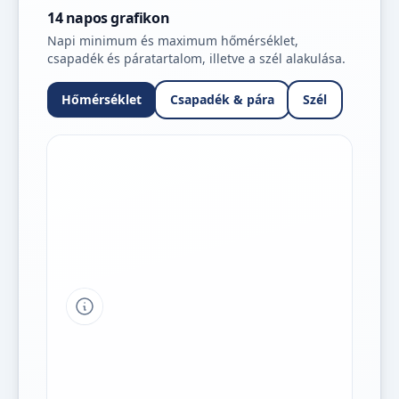
14 napos grafikon
Napi minimum és maximum hőmérséklet,
csapadék és páratartalom, illetve a szél alakulása.
Hőmérséklet
Csapadék & pára
Szél
Tipp a grafikon jelmagyarázatához