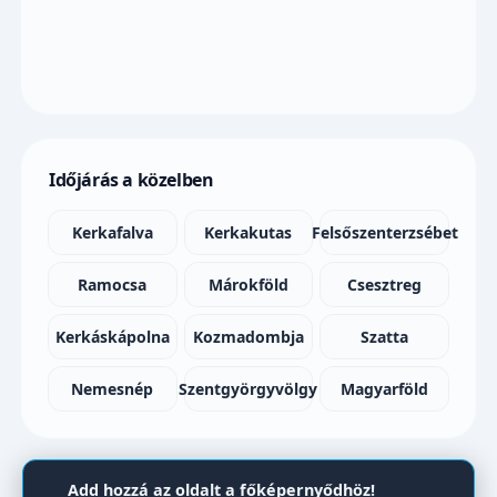
Időjárás a közelben
Kerkafalva
Kerkakutas
Felsőszenterzsébet
Ramocsa
Márokföld
Csesztreg
Kerkáskápolna
Kozmadombja
Szatta
Nemesnép
Szentgyörgyvölgy
Magyarföld
Add hozzá az oldalt a főképernyődhöz!