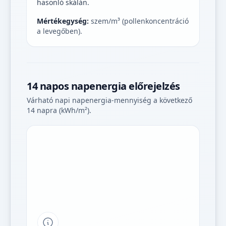
hasonló skálán.
Mértékegység:
szem/m³ (pollenkoncentráció
a levegőben).
14 napos napenergia előrejelzés
Várható napi napenergia-mennyiség a következő
14 napra (kWh/m²).