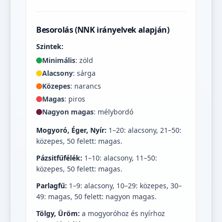
Besorolás (NNK irányelvek alapján)
Szintek:
Minimális
: zöld
Alacsony
: sárga
Közepes
: narancs
Magas
: piros
Nagyon magas
: mélybordó
Mogyoró, Éger, Nyír:
1–20: alacsony, 21–50:
közepes, 50 felett: magas.
Pázsitfűfélék:
1–10: alacsony, 11–50:
közepes, 50 felett: magas.
Parlagfű:
1–9: alacsony, 10–29: közepes, 30–
49: magas, 50 felett: nagyon magas.
Tölgy, Üröm:
a mogyoróhoz és nyírhoz