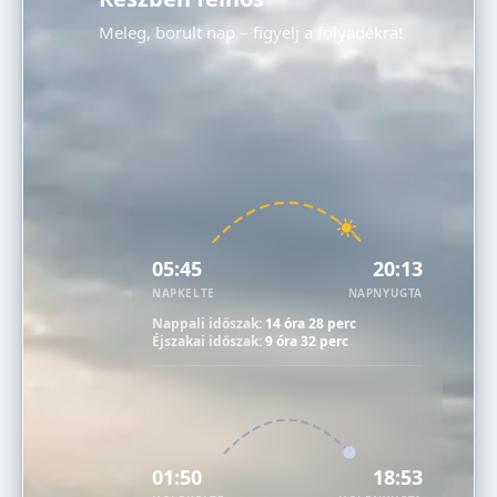
Meleg, borult nap – figyelj a folyadékra!
05:45
20:13
NAPKELTE
NAPNYUGTA
Nappali időszak:
14 óra 28 perc
Éjszakai időszak:
9 óra 32 perc
01:50
18:53