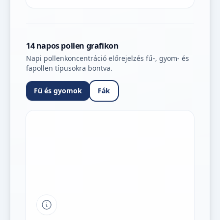
14 napos pollen grafikon
Napi pollenkoncentráció előrejelzés fű-, gyom- és
fapollen típusokra bontva.
Fű és gyomok
Fák
Tipp a grafikon jelmagyarázatához