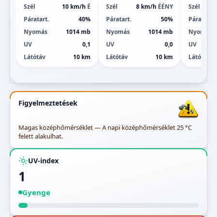
Szél
10 km/h
É
Szél
8 km/h
ÉÉNY
Szél
Páratart.
40%
Páratart.
50%
Páratart.
Nyomás
1014 mb
Nyomás
1014 mb
Nyomás
UV
0,1
UV
0,0
UV
Látótáv
10 km
Látótáv
10 km
Látótáv
Figyelmeztetések
Magas középhőmérséklet — A napi középhőmérséklet 25 °C
felett alakulhat.
UV-index
1
Gyenge