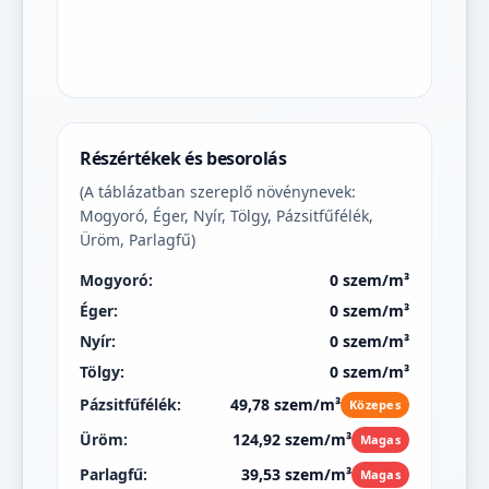
Részértékek és besorolás
(A táblázatban szereplő növénynevek:
Mogyoró, Éger, Nyír, Tölgy, Pázsitfűfélék,
Üröm, Parlagfű)
Mogyoró:
0 szem/m³
Éger:
0 szem/m³
Nyír:
0 szem/m³
Tölgy:
0 szem/m³
Pázsitfűfélék:
49,78 szem/m³
Közepes
Üröm:
124,92 szem/m³
Magas
Parlagfű:
39,53 szem/m³
Magas