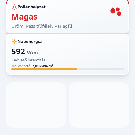
Pollenhelyzet
Magas
Üröm, Pázsitfűfélék, Parlagfű
Napenergia
592
W/m²
Kedvező intenzitás
Mai várható:
7,01 kWh/m²