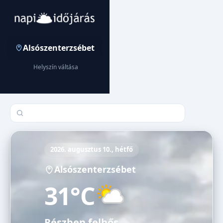
Alsószenterzsébet
Helyszín váltása
Település keresése
2026. augusztus 10., hétfő
Alsószenterzsébet
31°C
Részben felhős