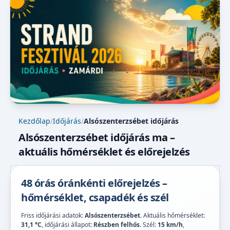
Kezdőlap
/
Időjárás
/
Alsószenterzsébet időjárás
Alsószenterzsébet időjárás ma –
aktuális hőmérséklet és előrejelzés
48 órás óránkénti előrejelzés –
hőmérséklet, csapadék és szél
Friss időjárási adatok:
Alsószenterzsébet
. Aktuális hőmérséklet:
31,1 °C
, időjárási állapot:
Részben felhős
. Szél:
15 km/h
,