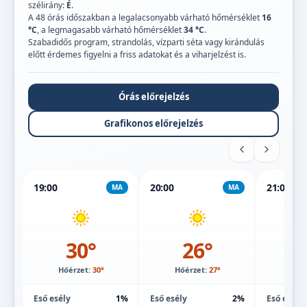
szélirány:
É
.
A 48 órás időszakban a legalacsonyabb várható hőmérséklet
16
°C
, a legmagasabb várható hőmérséklet
34 °C
.
Szabadidős program, strandolás, vízparti séta vagy kirándulás
előtt érdemes figyelni a friss adatokat és a viharjelzést is.
Órás előrejelzés
Grafikonos előrejelzés
19:00
20:00
21:00
MA
MA
30°
26°
Hőérzet:
30°
Hőérzet:
27°
Hőé
Eső esély
1%
Eső esély
2%
Eső esély