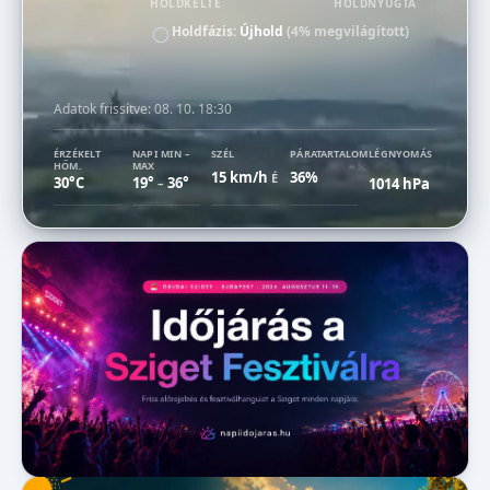
HOLDKELTE
HOLDNYUGTA
Holdfázis:
Újhold
(4% megvilágított)
Adatok frissítve:
08. 10. 18:30
ÉRZÉKELT
NAPI MIN –
SZÉL
PÁRATARTALOM
LÉGNYOMÁS
HŐM.
MAX
15 km/h
36%
É
30°C
19°
36°
1014 hPa
–