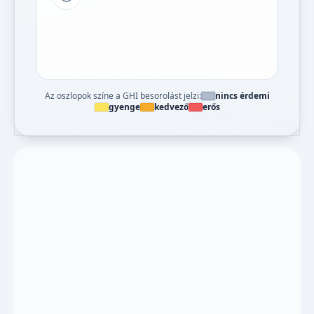
Tipp a grafikon jelmagyarázatához
Az oszlopok színe a GHI besorolást jelzi:
nincs érdemi
gyenge
kedvező
erős