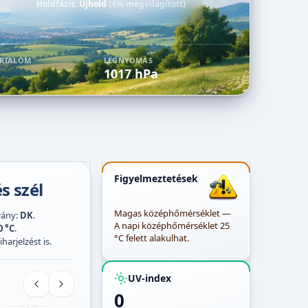
Holdfázis:
Újhold
(4% megvilágított)
ARTALOM
LÉGNYOMÁS
1017 hPa
Figyelmeztetések
s szél
Magas középhőmérséklet —
irány:
DK
.
A napi középhőmérséklet 25
0 °C
.
°C felett alakulhat.
harjelzést is.
UV-index
0