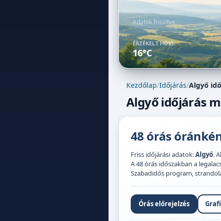
Adatok frissítve:
ÉRZÉKELT HŐM.
16°C
Kezdőlap
/
Időjárás
/
Algyő idő
Algyő időjárás m
48 órás óránként
Friss időjárási adatok:
Algyő
. 
A 48 órás időszakban a legal
Szabadidős program, strandolás,
Órás előrejelzés
Graf