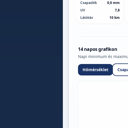
Csapadék
0,0 mm
UV
7,8
Látótáv
10 km
14 napos grafikon
Napi minimum és maximum 
Hőmérséklet
Csap