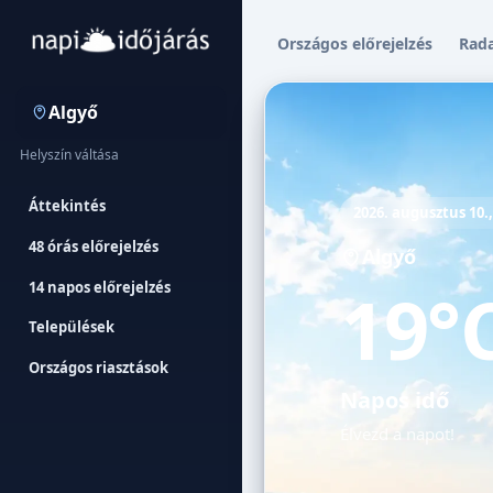
Országos előrejelzés
Rad
Algyő
Helyszín váltása
Áttekintés
2026. augusztus 10.
48 órás előrejelzés
Algyő
19°
14 napos előrejelzés
Települések
Országos riasztások
Napos idő
Élvezd a napot!