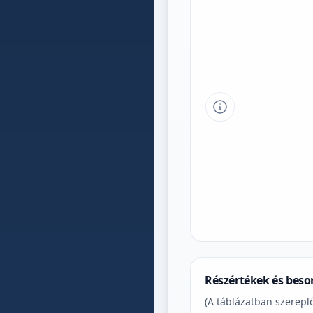
Tipp a grafikon 
Részértékek és beso
(A táblázatban szereplő