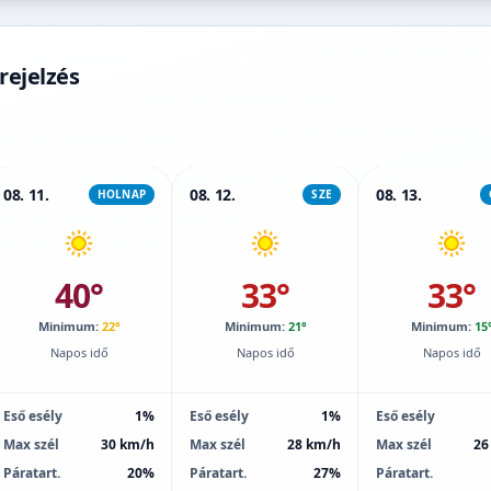
rejelzés
08. 11.
08. 12.
08. 13.
HOLNAP
SZE
40°
33°
33°
Minimum:
22°
Minimum:
21°
Minimum:
15
Napos idő
Napos idő
Napos idő
Eső esély
1%
Eső esély
1%
Eső esély
Max szél
30 km/h
Max szél
28 km/h
Max szél
26
Páratart.
20%
Páratart.
27%
Páratart.