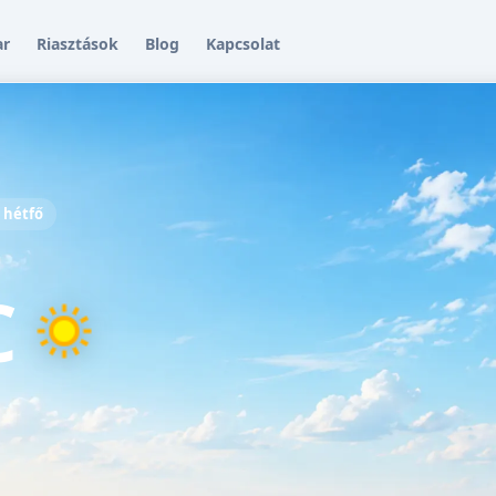
ar
Riasztások
Blog
Kapcsolat
, hétfő
C