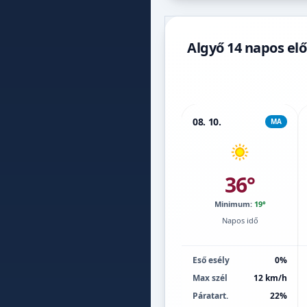
Algyő 14 napos elő
08. 10.
MA
36°
Minimum:
19°
Napos idő
Eső esély
0%
Max szél
12 km/h
Páratart.
22%