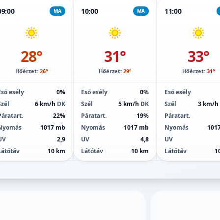
09:00
10:00
11:00
MA
MA
28°
31°
33°
Hőérzet:
26°
Hőérzet:
29°
Hőérzet:
31°
Eső esély
0%
Eső esély
0%
Eső esély
Szél
6 km/h
DK
Szél
5 km/h
DK
Szél
3 km/h
Páratart.
22%
Páratart.
19%
Páratart.
Nyomás
1017 mb
Nyomás
1017 mb
Nyomás
101
UV
2,9
UV
4,8
UV
Látótáv
10 km
Látótáv
10 km
Látótáv
1