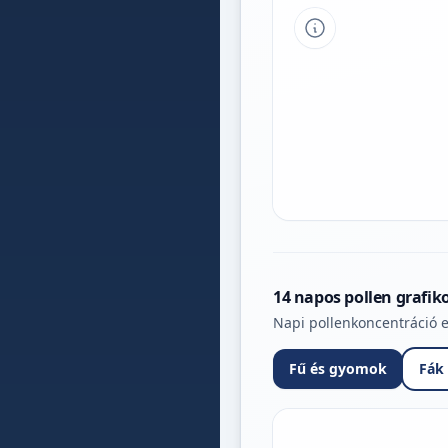
Tipp a grafikon 
14 napos pollen grafik
Napi pollenkoncentráció e
Fű és gyomok
Fák