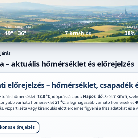
NAPI MIN – MAX
SZÉL
PÁRAT
19°
36°
7 km/h
38%
–
DK
járás
a – aktuális hőmérséklet és előrejelzés
i előrejelzés – hőmérséklet, csapadék é
Aktuális hőmérséklet:
18,8 °C
, időjárási állapot:
Napos idő
. Szél:
7 km/h
, szél
acsonyabb várható hőmérséklet
21 °C
, a legmagasabb várható hőmérséklet
4
 vízparti séta vagy kirándulás előtt érdemes figyelni a friss adatokat és a vi
ikonos előrejelzés