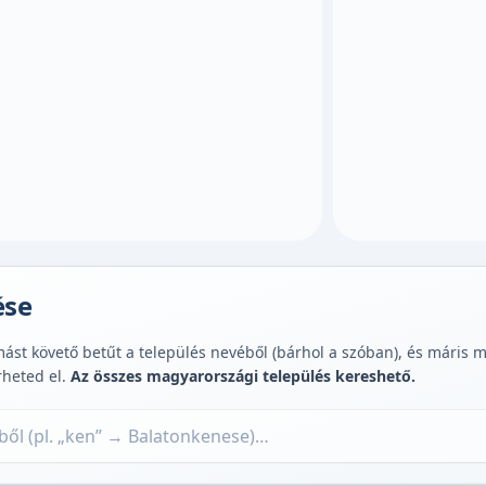
ése
st követő betűt a település nevéből (bárhol a szóban), és máris muta
rheted el.
Az összes magyarországi település kereshető.