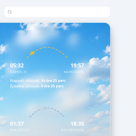
Település keresése
05:32
19:57
NAPKELTE
NAPNYUGTA
Nappali időszak:
14 óra 25 perc
Éjszakai időszak:
9 óra 35 perc
01:37
18:35
HOLDKELTE
HOLDNYUGTA