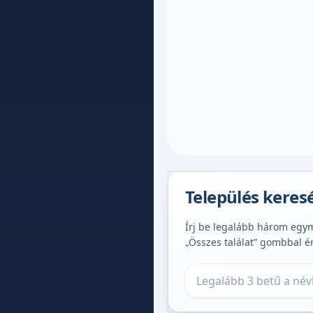
Település keres
Írj be legalább három egymá
„Összes találat” gombbal é
Település keresése