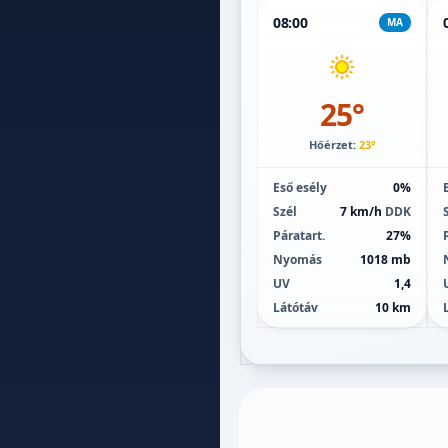
08:00
MA
25°
Hőérzet:
23°
Eső esély
0%
Szél
7 km/h
DDK
Páratart.
27%
Nyomás
1018 mb
UV
1,4
Látótáv
10 km