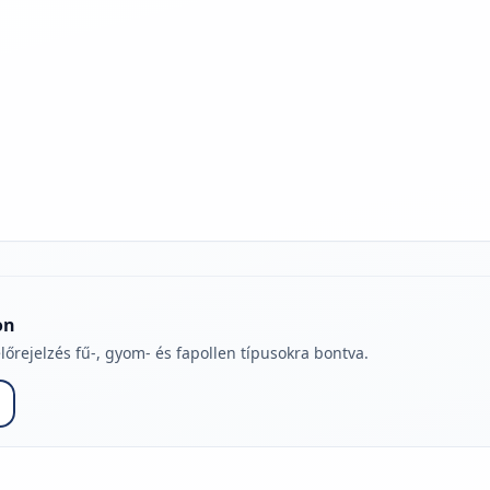
jelmagyarázatához
on
lőrejelzés fű-, gyom- és fapollen típusokra bontva.