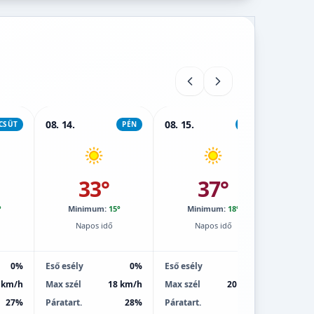
08. 14.
08. 15.
08. 16.
CSÜT
PÉN
SZO
33°
37°
°
Minimum:
15°
Minimum:
18°
M
Napos idő
Napos idő
0%
Eső esély
0%
Eső esély
0%
Eső esé
 km/h
Max szél
18 km/h
Max szél
20 km/h
Max sz
27%
Páratart.
28%
Páratart.
22%
Páratar