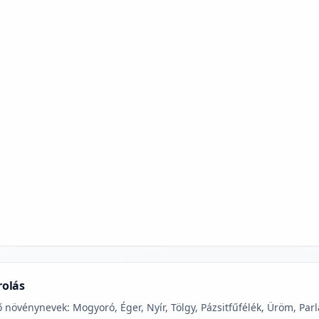
jelmagyarázatához
rolás
 növénynevek: Mogyoró, Éger, Nyír, Tölgy, Pázsitfűfélék, Üröm, Parl