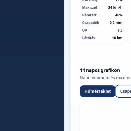
Max szél
34 km/h
Páratart.
46%
Csapadék
0,2 mm
UV
7,5
Látótáv
10 km
14 napos grafikon
Napi minimum és maximum 
Hőmérséklet
Csap