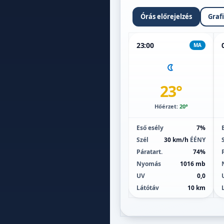
Órás előrejelzés
Graf
23:00
MA
23°
Hőérzet:
20°
Eső esély
7%
Szél
30 km/h
ÉÉNY
Páratart.
74%
Nyomás
1016 mb
UV
0,0
Látótáv
10 km