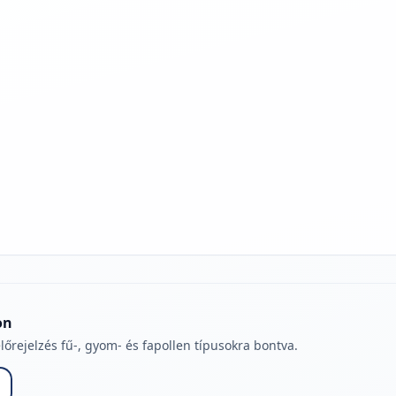
jelmagyarázatához
on
lőrejelzés fű-, gyom- és fapollen típusokra bontva.