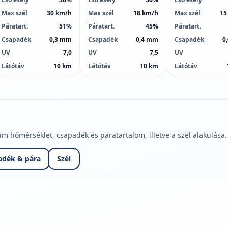
Max szél
30 km/h
Max szél
18 km/h
Max szél
15
Páratart.
51%
Páratart.
45%
Páratart.
Csapadék
0,3 mm
Csapadék
0,4 mm
Csapadék
0
UV
7,0
UV
7,5
UV
Látótáv
10 km
Látótáv
10 km
Látótáv
hőmérséklet, csapadék és páratartalom, illetve a szél alakulása.
adék & pára
Szél