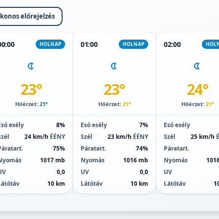
ikonos előrejelzés
00:00
01:00
02:00
HOLNAP
HOLNAP
HOL
23°
23°
24°
Hőérzet:
21°
Hőérzet:
21°
Hőérzet:
21°
Eső esély
8%
Eső esély
7%
Eső esély
Szél
24 km/h
ÉÉNY
Szél
23 km/h
ÉÉNY
Szél
25 km/h
Páratart.
75%
Páratart.
74%
Páratart.
Nyomás
1017 mb
Nyomás
1016 mb
Nyomás
101
UV
0,0
UV
0,0
UV
Látótáv
10 km
Látótáv
10 km
Látótáv
1