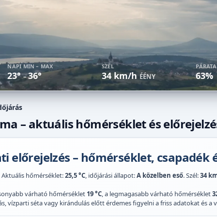
NAPI MIN – MAX
SZÉL
PÁRAT
23°
36°
34 km/h
63%
–
ÉÉNY
dőjárás
 ma – aktuális hőmérséklet és előrejelzé
i előrejelzés – hőmérséklet, csapadék é
. Aktuális hőmérséklet:
25,5 °C
, időjárási állapot:
A közelben eső
. Szél:
34 k
acsonyabb várható hőmérséklet
19 °C
, a legmagasabb várható hőmérséklet
3
 vízparti séta vagy kirándulás előtt érdemes figyelni a friss adatokat és a vi