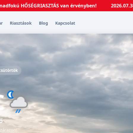
ú HŐSÉGRIASZTÁS van érvényben!
2026.07.30. (csütör
ar
Riasztások
Blog
Kapcsolat
 csütörtök
C
ő
szárazon!