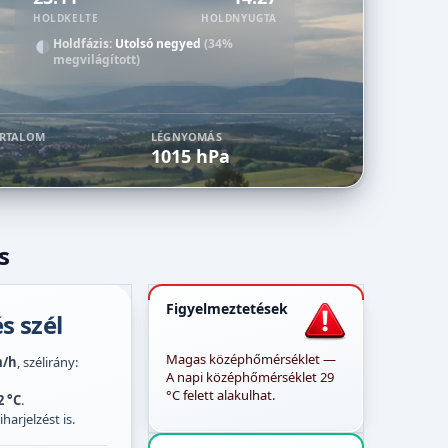
HOLDKELTE
HOLDNYUGTA
Holdfázis:
Utolsó negyed
(34%
megvilágított)
ARTALOM
LÉGNYOMÁS
1015 hPa
s
Figyelmeztetések
s szél
Magas középhőmérséklet —
m/h
, szélirány:
A napi középhőmérséklet 29
°C felett alakulhat.
2 °C
.
harjelzést is.