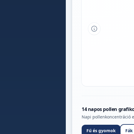
Tipp a grafikon 
14 napos pollen grafik
Napi pollenkoncentráció e
Fű és gyomok
Fák