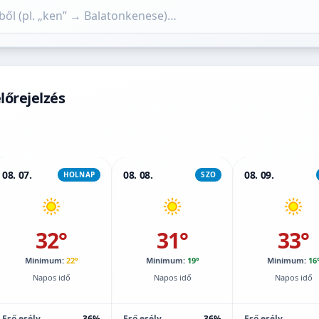
lőrejelzés
08. 07.
08. 08.
08. 09.
HOLNAP
SZO
32°
31°
33°
Minimum:
22°
Minimum:
19°
Minimum:
16
Napos idő
Napos idő
Napos idő
Eső esély
36%
Eső esély
36%
Eső esély