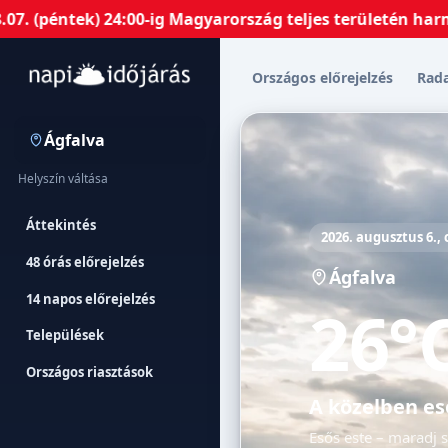
éntek) 24:00-ig Magyarország teljes területén harmadfok
Országos előrejelzés
Rad
Ágfalva
Helyszín váltása
Áttekintés
2026. augusztus 6.,
48 órás előrejelzés
Ágfalva
14 napos előrejelzés
26°
Települések
Országos riasztások
A közelben es
Esős este – maradj 