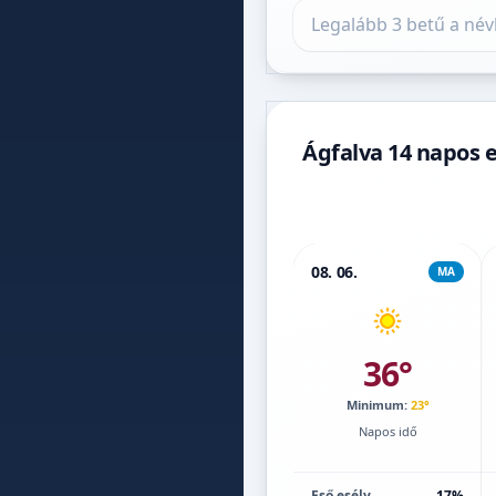
Település keresése
Ágfalva 14 napos e
08. 06.
MA
36°
Minimum:
23°
Napos idő
Eső esély
17%