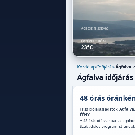
Adatok frissítve:
ÉRZÉKELT HŐM.
23°C
Kezdőlap
/
Időjárás
/
Ágfalva i
Ágfalva időjárás
48 órás óránként
Friss időjárási adatok:
Ágfalva
ÉÉNY
.
A 48 órás időszakban a legal
Szabadidős program, strandolás,