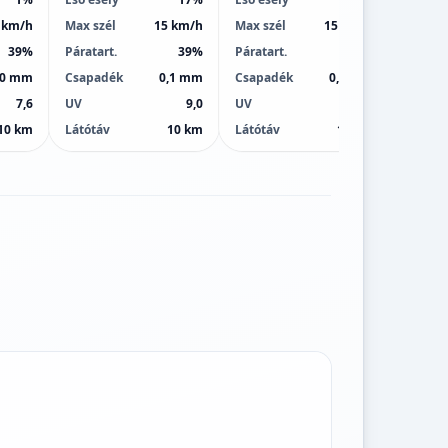
 km/h
Max szél
15 km/h
Max szél
15 km/h
Max sz
39%
Páratart.
39%
Páratart.
36%
Páratar
,0 mm
Csapadék
0,1 mm
Csapadék
0,4 mm
Csapa
7,6
UV
9,0
UV
9,0
UV
10 km
Látótáv
10 km
Látótáv
10 km
Látótá