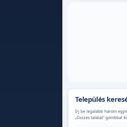
Település keres
Írj be legalább három egymá
„Összes találat” gombbal é