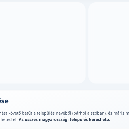
ése
st követő betűt a település nevéből (bárhol a szóban), és máris muta
rheted el.
Az összes magyarországi település kereshető.