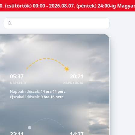
tök) 00:00 - 2026.08.07. (péntek) 24:00-ig Magyarország
Település keresése
05:37
20:21
NAPKELTE
NAPNYUGTA
Nappali időszak:
14 óra 44 perc
Éjszakai időszak:
9 óra 16 perc
23:11
14:27