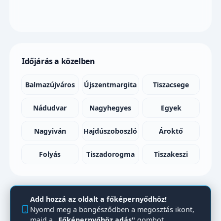
Időjárás a közelben
Balmazújváros
Újszentmargita
Tiszacsege
Nádudvar
Nagyhegyes
Egyek
Nagyiván
Hajdúszoboszló
Ároktő
Folyás
Tiszadorogma
Tiszakeszi
Add hozzá az oldalt a főképernyődhöz!
Nyomd meg a böngésződben a megosztás ikont,
majd a
„Főképernyőhöz adás"
gombot.