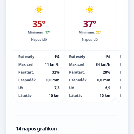
35°
37°
Minimum:
17°
Minimum:
22°
Mi
Napos idő
Napos idő
Eső esély
1%
Eső esély
1%
Eső esé
Max szél
11 km/h
Max szél
34 km/h
Max szé
Páratart.
32%
Páratart.
28%
Páratart
Csapadék
0,0 mm
Csapadék
0,0 mm
Csapad
UV
7,3
UV
6,9
UV
Látótáv
10 km
Látótáv
10 km
Látótáv
14 napos grafikon