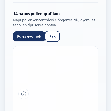
14 napos pollen grafikon
Napi pollenkoncentráció előrejelzés fű-, gyom- és
fapollen típusokra bontva.
Fű és gyomok
Fák
Tipp a grafikon jelmagyarázatához