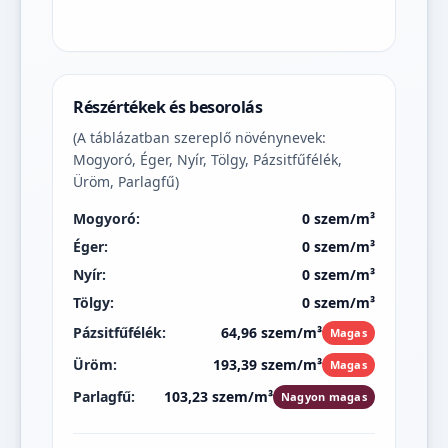
Részértékek és besorolás
(A táblázatban szereplő növénynevek:
Mogyoró, Éger, Nyír, Tölgy, Pázsitfűfélék,
Üröm, Parlagfű)
Mogyoró:
0 szem/m³
Éger:
0 szem/m³
Nyír:
0 szem/m³
Tölgy:
0 szem/m³
Pázsitfűfélék:
64,96 szem/m³
Magas
Üröm:
193,39 szem/m³
Magas
Parlagfű:
103,23 szem/m³
Nagyon magas