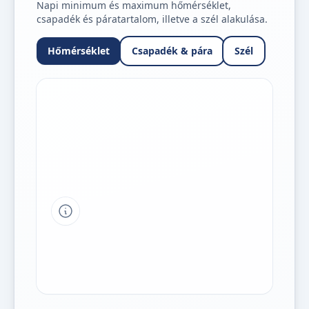
Napi minimum és maximum hőmérséklet,
csapadék és páratartalom, illetve a szél alakulása.
Hőmérséklet
Csapadék & pára
Szél
Tipp a grafikon jelmagyarázatához