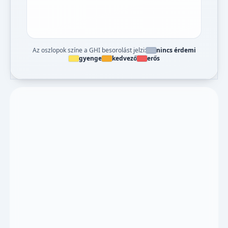
Az oszlopok színe a GHI besorolást jelzi:
nincs érdemi
gyenge
kedvező
erős