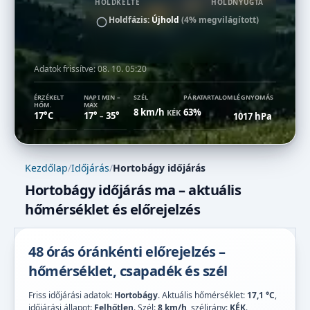
HOLDKELTE
HOLDNYUGTA
Holdfázis:
Újhold
(4% megvilágított)
Adatok frissítve:
08. 10. 05:20
ÉRZÉKELT
NAPI MIN –
SZÉL
PÁRATARTALOM
LÉGNYOMÁS
HŐM.
MAX
8 km/h
63%
KÉK
17°C
17°
35°
1017 hPa
–
Kezdőlap
/
Időjárás
/
Hortobágy időjárás
Hortobágy időjárás ma – aktuális
hőmérséklet és előrejelzés
48 órás óránkénti előrejelzés –
hőmérséklet, csapadék és szél
Friss időjárási adatok:
Hortobágy
. Aktuális hőmérséklet:
17,1 °C
,
időjárási állapot:
Felhőtlen
. Szél:
8 km/h
, szélirány:
KÉK
.