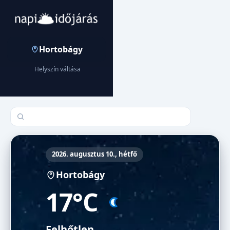
Hortobágy
Helyszín váltása
Település keresése
2026. augusztus 10., hétfő
Hortobágy
17°C
Felhőtlen