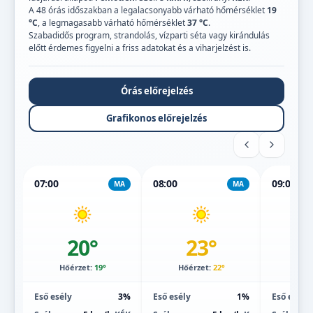
A 48 órás időszakban a legalacsonyabb várható hőmérséklet
19
°C
, a legmagasabb várható hőmérséklet
37 °C
.
Szabadidős program, strandolás, vízparti séta vagy kirándulás
előtt érdemes figyelni a friss adatokat és a viharjelzést is.
Órás előrejelzés
Grafikonos előrejelzés
07:00
08:00
09:00
MA
MA
20°
23°
Hőérzet:
19°
Hőérzet:
22°
Hőé
Eső esély
3%
Eső esély
1%
Eső esély