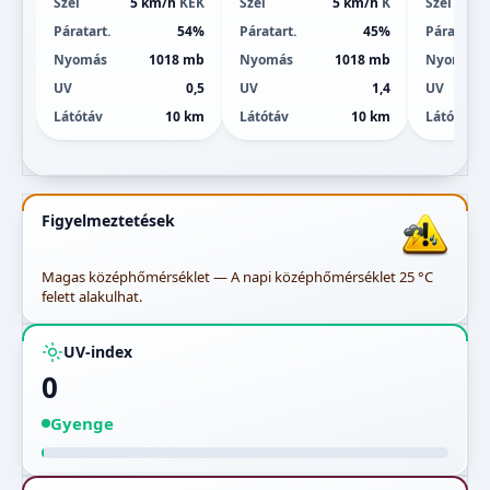
Szél
5 km/h
KÉK
Szél
5 km/h
K
Szél
Páratart.
54%
Páratart.
45%
Páratart.
Nyomás
1018 mb
Nyomás
1018 mb
Nyomás
UV
0,5
UV
1,4
UV
Látótáv
10 km
Látótáv
10 km
Látótáv
Figyelmeztetések
Magas középhőmérséklet — A napi középhőmérséklet 25 °C
felett alakulhat.
UV-index
0
Gyenge