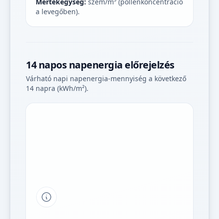
Mértékegység:
szem/m³ (pollenkoncentráció
a levegőben).
14 napos napenergia előrejelzés
Várható napi napenergia-mennyiség a következő
14 napra (kWh/m²).
Tipp a grafikon jelmagyarázatához