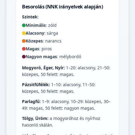
Besorolás (NNK irányelvek alapján)
Szintek:
Minimális
: zöld
Alacsony
: sárga
Közepes
: narancs
Magas
: piros
Nagyon magas
: mélybordó
Mogyoró, Éger, Nyír:
1–20: alacsony, 21–50:
közepes, 50 felett: magas.
Pázsitfűfélék:
1–10: alacsony, 11–50:
közepes, 50 felett: magas.
Parlagfű:
1–9: alacsony, 10–29: közepes, 30–
49: magas, 50 felett: nagyon magas.
Tölgy, Üröm:
a mogyoróhoz és nyírhoz
hasonló skálán.