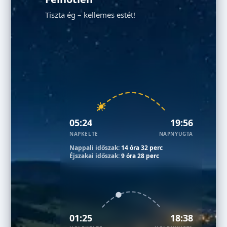
Tiszta ég – kellemes estét!
05:24
19:56
NAPKELTE
NAPNYUGTA
Nappali időszak:
14 óra 32 perc
Éjszakai időszak:
9 óra 28 perc
01:25
18:38