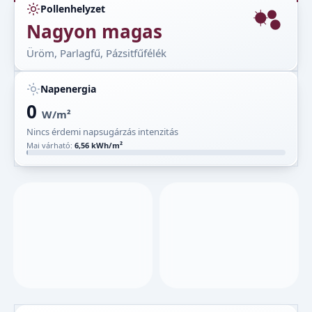
Pollenhelyzet
Nagyon magas
Üröm, Parlagfű, Pázsitfűfélék
Napenergia
0
W/m²
Nincs érdemi napsugárzás intenzitás
Mai várható:
6,56 kWh/m²